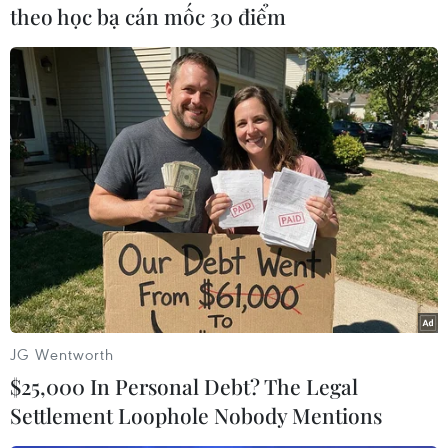
theo học bạ cán mốc 30 điểm
Trong phiên giao dịch cùng ngày, đồng USD
giảm giá so với các đồngtiền châu Á khác như
đồng đôla Singapore, đồng won Hàn Quốc, đồng
đôla Đài Loan,đồng baht Thái Lan, đồng rupiah
Indonesia và đồng peso Philippinnes./.
Lê Minh (TTXVN/Vietnam+)
JG Wentworth
$25,000 In Personal Debt? The Legal
Settlement Loophole Nobody Mentions