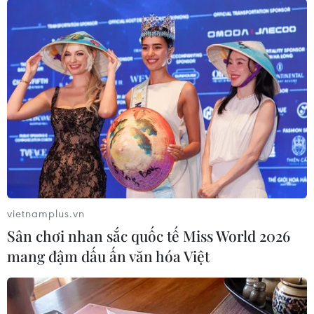
#G20
#Euro
#Giao dịch
#Khủng hoảng nợ
#Suy thoái
Pháp
Theo dõi VietnamPlus
vietnamplus.vn
Sân chơi nhan sắc quốc tế Miss World 2026
mang đậm dấu ấn văn hóa Việt
TIN CÙNG CHUYÊN MỤC