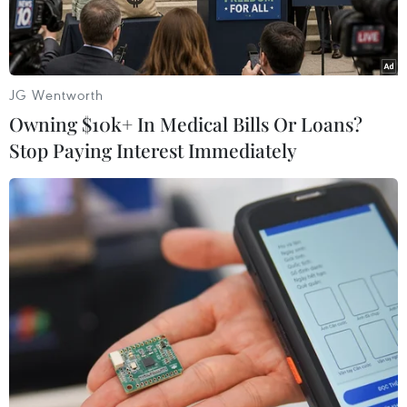
(EU), sau khi hội nghị bộ trưởng tài chính
G20
kêu gọi các biện pháp quyết liệt và nhanh
chóng nhằm kết thúc cuộc khủnghoảng nợ ở
khu vực đồng euro (Eurozone).
JG Wentworth
Owning $10k+ In Medical Bills Or Loans?
Trong phiên giao dịch buổi chiều tạiTokyo, đồng
Stop Paying Interest Immediately
euro đứng ở mức 1,3856 USD, giảm nhẹ so với
1,3881 USD tại New Yorkcuối tuần trước và
106,96 yen, so với 107,17 yen.
Trong khi đó, đồng USD giaodịch ở 77,18 yen,
gần như không thay đổi so với 77,21 yen.
Trước các đối táctrong G20, châu Âu đã cam kết
sẽ kiên quyết hành động nhằm đẩy lùi cuộc
khủnghoảng nợ vốn đang đe dọa kéo kinh tế