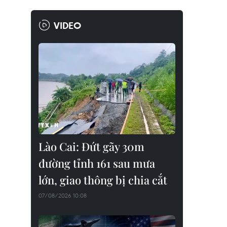
VIDEO
Lào Cai: Đứt gãy 30m
đường tỉnh 161 sau mưa
lớn, giao thông bị chia cắt
07/08/2026 10:08