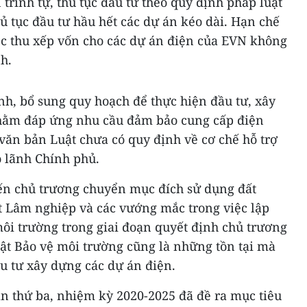
trình tự, thủ tục đầu tư theo quy định pháp luật
hủ tục đầu tư hầu hết các dự án kéo dài. Hạn chế
ệc thu xếp vốn cho các dự án điện của EVN không
h.
ỉnh, bổ sung quy hoạch để thực hiện đầu tư, xây
hằm đáp ứng nhu cầu đảm bảo cung cấp điện
văn bản Luật chưa có quy định về cơ chế hỗ trợ
o lãnh Chính phủ.
ến chủ trương chuyển mục đích sử dụng đất
t Lâm nghiệp và các vướng mắc trong việc lập
ôi trường trong giai đoạn quyết định chủ trương
uật Bảo vệ môi trường cũng là những tồn tại mà
u tư xây dựng các dự án điện.
ần thứ ba, nhiệm kỳ 2020-2025 đã đề ra mục tiêu