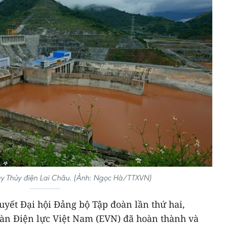
y Thủy điện Lai Châu. (Ảnh: Ngọc Hà/TTXVN)
uyết Đại hội Đảng bộ Tập đoàn lần thứ hai,
àn Điện lực Việt Nam (EVN) đã hoàn thành và