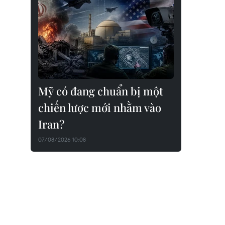
Mỹ có đang chuẩn bị một
chiến lược mới nhằm vào
Iran?
07/08/2026 10:08