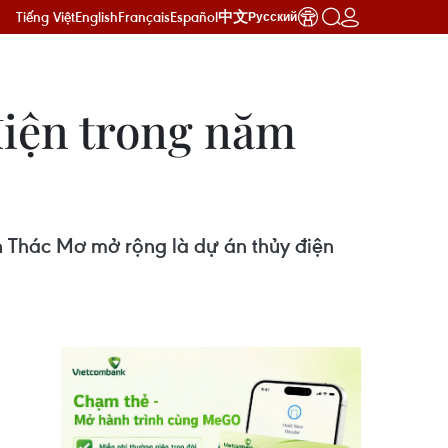
Tiếng Việt
English
Français
Español
中文
Русский
điện trong năm
n Thác Mơ mở rộng là dự án thủy điện