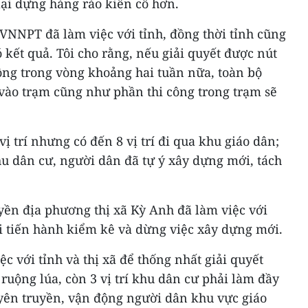
ại dựng hàng rào kiên cố hơn.
VNNPT đã làm việc với tỉnh, đồng thời tỉnh cũng
kết quả. Tôi cho rằng, nếu giải quyết được nút
 công trong vòng khoảng hai tuần nữa, toàn bộ
a vào trạm cũng như phần thi công trong trạm sẽ
vị trí nhưng có đến 8 vị trí đi qua khu giáo dân;
khu dân cư, người dân đã tự ý xây dựng mới, tách
yền địa phương thị xã Kỳ Anh đã làm việc với
ời tiến hành kiểm kê và dừng việc xây dựng mới.
c với tỉnh và thị xã để thống nhất giải quyết
n ruộng lúa, còn 3 vị trí khu dân cư phải làm đầy
tuyên truyền, vận động người dân khu vực giáo