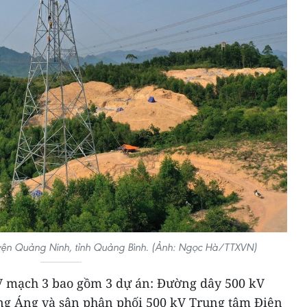
uyện Quảng Ninh, tỉnh Quảng Bình. (Ảnh: Ngọc Hà/TTXVN)
V mạch 3 bao gồm 3 dự án: Đường dây 500 kV
ng Áng và sân phân phối 500 kV Trung tâm Điện