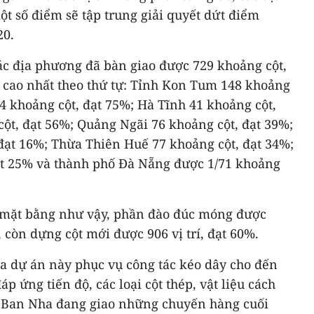
 số điểm sẽ tập trung giải quyết dứt điểm
20.
ác địa phương đã bàn giao được 729 khoảng cột,
o cao nhất theo thứ tự: Tỉnh Kon Tum 148 khoảng
4 khoảng cột, đạt 75%; Hà Tĩnh 41 khoảng cột,
cột, đạt 56%; Quảng Ngãi 76 khoảng cột, đạt 39%;
ạt 16%; Thừa Thiên Huế 77 khoảng cột, đạt 34%;
ạt 25% và thành phố Đà Nẵng được 1/71 khoảng
o mặt bằng như vậy, phần đào đúc móng được
, còn dựng cột mới được 906 vị trí, đạt 60%.
của dự án này phục vụ công tác kéo dây cho đến
p ứng tiến độ, các loại cột thép, vật liệu cách
y Ban Nha đang giao những chuyến hàng cuối