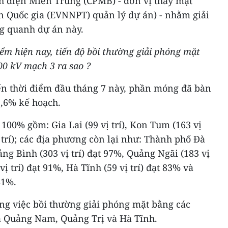
nh điện Miền Trung (CPMB) - đơn vị thay mặt
ện Quốc gia (EVNNPT) quản lý dự án) - nhằm giải
g quanh dự án này.
điểm hiện nay, tiến độ bồi thường giải phóng mặt
0 kV mạch 3 ra sao ?
ến thời điểm đầu tháng 7 này, phần móng đã bàn
93,6% kế hoạch.
100% gồm: Gia Lai (99 vị trí), Kon Tum (163 vị
 trí); các địa phương còn lại như: Thành phố Đà
ảng Bình (303 vị trí) đạt 97%, Quảng Ngãi (183 vị
vị trí) đạt 91%, Hà Tĩnh (59 vị trí) đạt 83% và
81%.
ng việc bồi thường giải phóng mặt bằng các
à Quảng Nam, Quảng Trị và Hà Tĩnh.