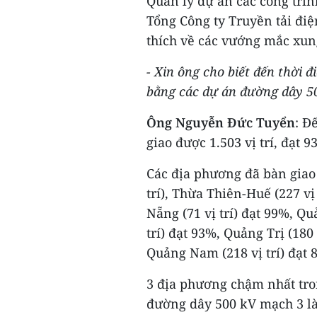
Quản lý dự án các công trì
Tổng Công ty Truyền tải đi
thích về các vướng mắc xun
- Xin ông cho biết đến thời 
bằng các dự án đường dây 50
Ông Nguyễn Đức Tuyển
: Đ
giao được 1.503 vị trí, đạt 
Các địa phương đã bàn giao 
trí), Thừa Thiên-Huế (227 vị
Nẵng (71 vị trí) đạt 99%, Qu
trí) đạt 93%, Quảng Trị (180 
Quảng Nam (218 vị trí) đạt 
3 địa phương chậm nhất tro
đường dây 500 kV mạch 3 l