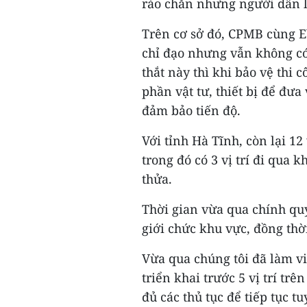
rào chắn nhưng người dân l
Trên cơ sở đó, CPMB cùng E
chỉ đạo nhưng vẫn không có 
thắt này thì khi bảo vệ thi
phần vật tư, thiết bị để đư
đảm bảo tiến độ.
Với tỉnh Hà Tĩnh, còn lại 12 
trong đó có 3 vị trí đi qua 
thửa.
Thời gian vừa qua chính qu
giới chức khu vực, đồng th
Vừa qua chúng tôi đã làm việ
triển khai trước 5 vị trí trê
đủ các thủ tục để tiếp tục 