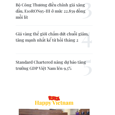
Bộ Công Thương điều chỉnh giá xăng
dầu, E10RON95-III ở mức 22.859 đồng
mỗi lít
Giá vàng thế giới chấm dứt chuỗi giảm,
tăng mạnh nhất kể từ hồi tháng 2
Standard Chartered nâng dự báo tăng
trưởng GDP Việt Nam lên 9,5%