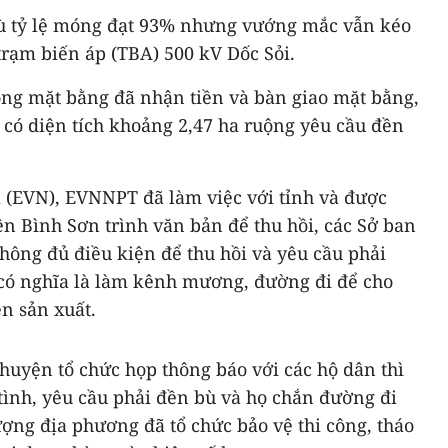
dù tỷ lệ móng đạt 93% nhưng vướng mắc vẫn kéo
trạm biến áp (TBA) 500 kV Dốc Sỏi.
trong mặt bằng đã nhận tiền và bàn giao mặt bằng,
 có diện tích khoảng 2,47 ha ruộng yêu cầu đền
 (EVN), EVNNPT đã làm việc với tỉnh và được
n Bình Sơn trình văn bản để thu hồi, các Sở ban
ông đủ điều kiện để thu hồi và yêu cầu phải
, có nghĩa là làm kênh mương, đường đi để cho
n sản xuất.
 huyện tổ chức họp thông báo với các hộ dân thì
ình, yêu cầu phải đền bù và họ chắn đường đi
ượng địa phương đã tổ chức bảo vệ thi công, tháo