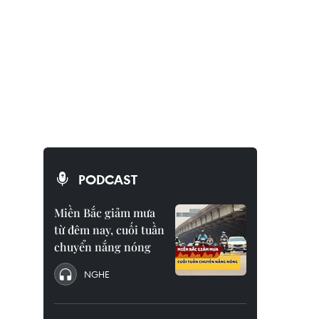
PODCAST
Miền Bắc giảm mưa
từ đêm nay, cuối tuần
chuyển nắng nóng
NGHE