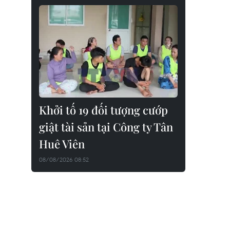
Khởi tố 19 đối tượng cướp
giật tài sản tại Công ty Tân
Huê Viên
08/08/2026 08:52