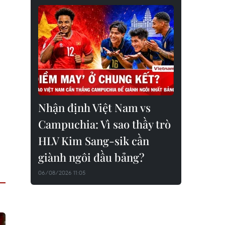
Nhận định Việt Nam vs
Campuchia: Vì sao thầy trò
HLV Kim Sang-sik cần
giành ngôi đầu bảng?
06/08/2026 11:05