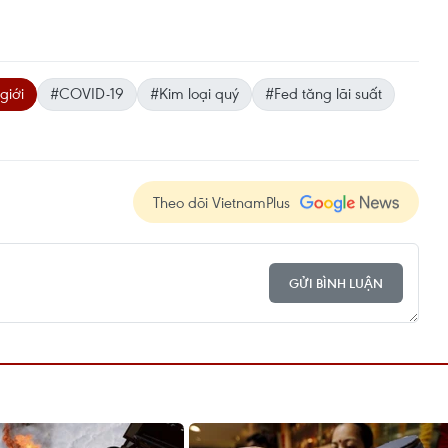
giới
#COVID-19
#Kim loại quý
#Fed tăng lãi suất
Theo dõi VietnamPlus
GỬI BÌNH LUẬN