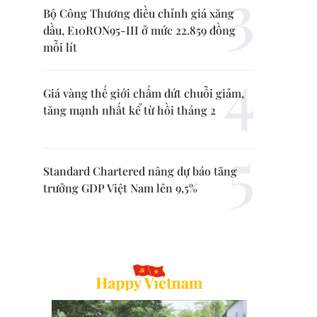
Bộ Công Thương điều chỉnh giá xăng
dầu, E10RON95-III ở mức 22.859 đồng
mỗi lít
Giá vàng thế giới chấm dứt chuỗi giảm,
tăng mạnh nhất kể từ hồi tháng 2
Standard Chartered nâng dự báo tăng
trưởng GDP Việt Nam lên 9,5%