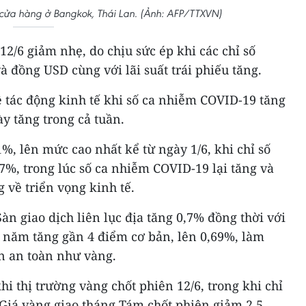
cửa hàng ở Bangkok, Thái Lan. (Ảnh: AFP/TTXVN)
12/6 giảm nhẹ, do chịu sức ép khi các chỉ số
đồng USD cùng với lãi suất trái phiếu tăng.
 tác động kinh tế khi số ca nhiễm COVID-19 tăng
ày tăng trong cả tuần.
1%, lên mức cao nhất kể từ ngày 1/6, khi chỉ số
%, trong lúc số ca nhiễm COVID-19 lại tăng và
 về triển vọng kinh tế.
àn giao dịch liên lục địa tăng 0,7% đồng thời với
10 năm tăng gần 4 điểm cơ bản, lên 0,69%, làm
ản an toàn như vàng.
hi thị trường vàng chốt phiên 12/6, trong khi chỉ
Giá vàng giao tháng Tám chốt phiên giảm 2,5