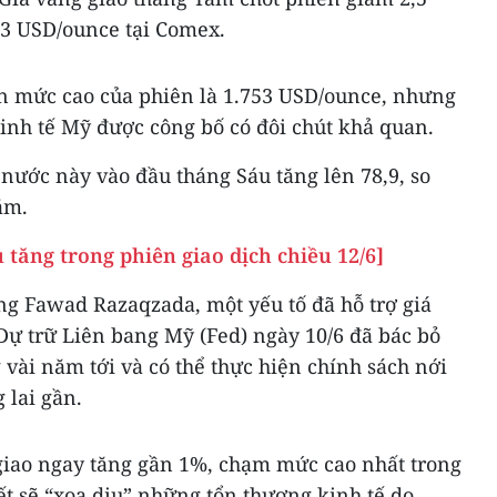
,3 USD/ounce tại Comex.
ần mức cao của phiên là 1.753 USD/ounce, nhưng
 kinh tế Mỹ được công bố có đôi chút khả quan.
i nước này vào đầu tháng Sáu tăng lên 78,9, so
ăm.
 tăng trong phiên giao dịch chiều 12/6]
ng Fawad Razaqzada, một yếu tố đã hỗ trợ giá
Dự trữ Liên bang Mỹ (Fed) ngày 10/6 đã bác bỏ
 vài năm tới và có thể thực hiện chính sách nới
 lai gần.
 giao ngay tăng gần 1%, chạm mức cao nhất trong
ết sẽ “xoa dịu” những tổn thương kinh tế do