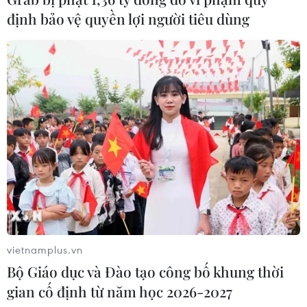
định bảo vệ quyền lợi người tiêu dùng
Tỷ phú Jeff Bezos bán 15 triệu cổ
phiếu Amazon trị giá hơn 4 tỷ USD
04/08/2026 23:29
Phố Wall lập đỉnh lịch sử khi giá dầu
lao dốc mạnh
04/08/2026 00:59
Thị trường chứng khoán thế giới:
Nhà đầu tư chấp chới
vietnamplus.vn
03/08/2026 14:35
Bộ Giáo dục và Đào tạo công bố khung thời
gian cố định từ năm học 2026-2027