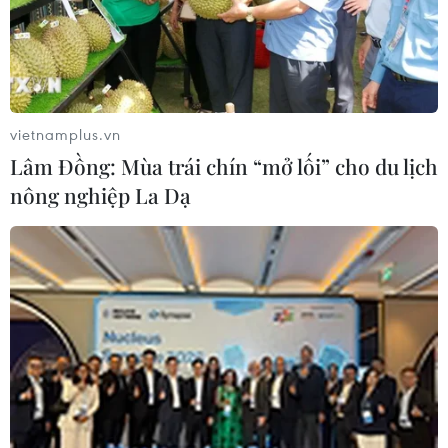
dịch mua vào sau đợt sụt giảm gần đây, còn chứng
khoán Hàn Quốc đã giảm phiên thứ tư liên tiếp vì sự tái
bùng phát dịch COVID-19.
vietnamplus.vn
Lâm Đồng: Mùa trái chín “mở lối” cho du lịch
nông nghiệp La Dạ