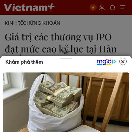
KINH TẾ
CHỨNG KHOÁN
Giá trị các thương vụ IPO
đạt mức cao kỷ lục tại Hàn
Quốc
Khám phá thêm
Mai Ly
05/09/2021 22:37
Từ đầu năm đến nay, tổng cộng 16.100 tỷ won đã
được huy động thông qua IPO trên các sàn giao
dịch KOSPI và KOSDAQ của Hàn Quốc - cao hơn 2
lần so với giá trị IPO hồi năm ngoái.