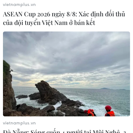
vietnamplus.vn
ASEAN Cup 2026 ngày 8/8: Xác định đối thủ
của đội tuyển Việt Nam ở bán kết
Khối ngoại rút hơn 3 tỷ USD khỏi thị
trường chứng khoán Hàn Quốc
12/08/2021 13:06
BoK cho biết tình trạng dòng vốn nước ngoài chảy ra
khỏi thị trường chứng khoán Hàn Quốc đã diễn ra trong
ba tháng qua, với số tiền lần lượt là 8,32 tỷ USD và 440
triệu USD trong tháng 5 và tháng 6.
vietnamplus.vn
Đà Nẵng: Sóng cuốn 4 người tại Mũi Nghê, 3