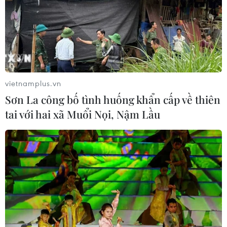
vietnamplus.vn
Sơn La công bố tình huống khẩn cấp về thiên
tai với hai xã Muổi Nọi, Nậm Lầu