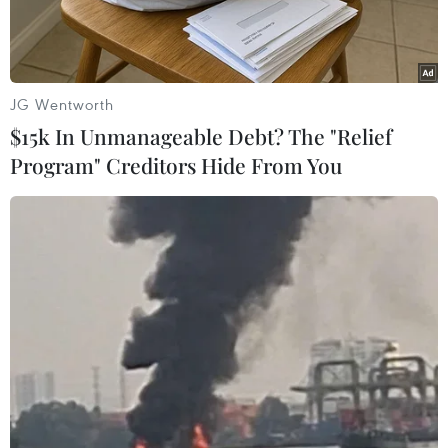
JG Wentworth
$15k In Unmanageable Debt? The "Relief
Program" Creditors Hide From You
Bảng điện tử thông báo chỉ số chứng khoán tại Ngân hàng
Hana ở Seoul (Hàn Quốc), ngày 4/1/2021. (Ảnh:
Yonhap/TTXVN)
Hàn Quốc đang ghi nhận sự bùng nổ các thương
vụ phát hành cổ phiếu lần đầu ra công chúng
(IPO).
Giá trị các đợt IPO khổng lồ từ đầu năm đến nay
đã vượt mức cao kỷ lục trước đây, và hiện vẫn