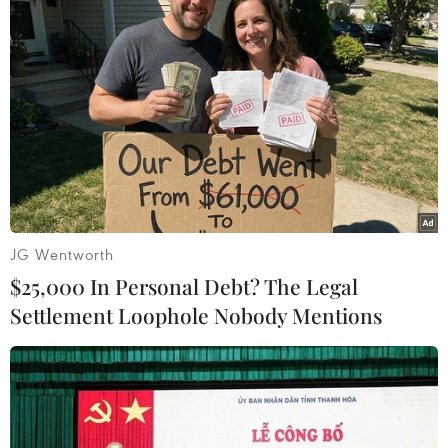
#IPO
#niêm yết cổ phiếu
#thanh khoản
#nhà đầu tư
#sàn chứng khoán
Hàn Quốc
Theo dõi VietnamPlus
JG Wentworth
$25,000 In Personal Debt? The Legal
Settlement Loophole Nobody Mentions
TIN LIÊN QUAN