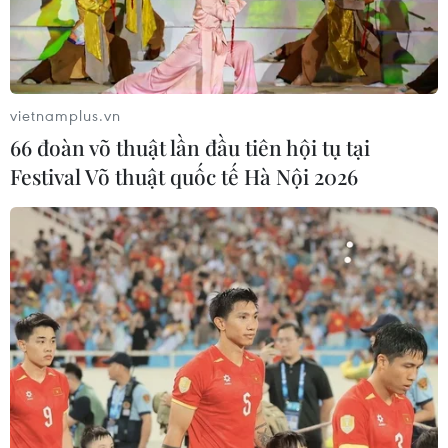
vietnamplus.vn
66 đoàn võ thuật lần đầu tiên hội tụ tại
Festival Võ thuật quốc tế Hà Nội 2026
TIN CÙNG CHUYÊN MỤC
VN-Index tăng hơn 3 điểm nhờ sức
bật nhóm dầu khí
07/08/2026 09:36
Chứng khoán Mỹ rời đỉnh khi giá
năng lượng leo thang
06/08/2026 23:58