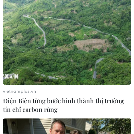
thuộc Kakao - và “người khổng lồ” đóng tàu
Hyundai Heavy Industries dự kiến mỗi công ty
sẽ huy động được ít nhất 1.000 tỷ won thông
qua việc niêm yết cổ phiếu trên sàn chứng
khoán KOSPI vào cuối năm nay./.
(TTXVN/Vietnam+)
vietnamplus.vn
Điện Biên từng bước hình thành thị trường
tín chỉ carbon rừng