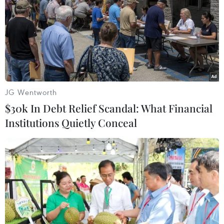
JG Wentworth
$30k In Debt Relief Scandal: What Financial
Institutions Quietly Conceal
Chứng khoán châu Á diễn biến trái chiều
trong chiều 21/7
21/07/2021 09:39
Chứng khoán Nhật Bản tăng điểm khi các nhà giao