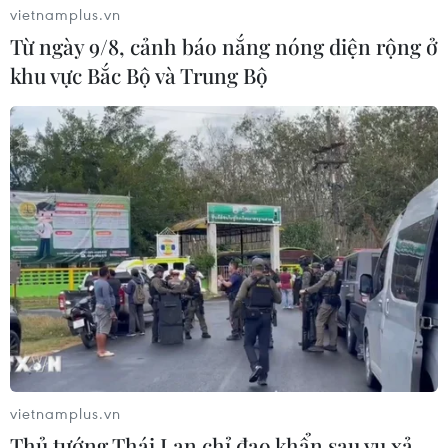
vietnamplus.vn
Từ ngày 9/8, cảnh báo nắng nóng diện rộng ở
khu vực Bắc Bộ và Trung Bộ
#Chế độ ăn giàu thực vật
#thịt chế biến sẵn
#Bệnh tim mạch
#Bệnh tiểu đường
#các loại hạt
#ngũ cốc nguyên cám
#nguy cơ đột quỵ
#thịt đỏ
Theo dõi VietnamPlus
vietnamplus.vn
Thủ tướng Thái Lan chỉ đạo khẩn sau vụ xả