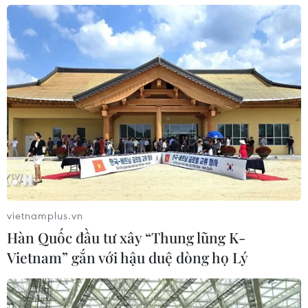
27/11/2023 04:27
Theo chuyên gia, "điều độ là chìa khóa" trong luyện tập
thể dục, và khỏe mạnh không có nghĩa là bạn phải từ
bỏ tất cả những thực phẩm mà mình thích ăn.
vietnamplus.vn
Hàn Quốc đầu tư xây “Thung lũng K-
Vietnam” gắn với hậu duệ dòng họ Lý