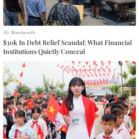
JG Wentworth
$30k In Debt Relief Scandal: What Financial
Institutions Quietly Conceal
Nghiên cứu cho thấy ăn nhiều hạt, đậu và ngũ cốc nguyên cám
sẽ tốt hơn cho sức khỏe. (Ảnh: iStock)
Mới đây, một phân tích được công bố trên Tạp
chí BMC Medicine, dựa trên dữ liệu từ 37
nghiên cứu, đã chứng minh rằng việc hạn chế