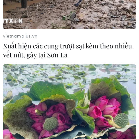
vietnamplus.vn
Xuất hiện các cung trượt sạt kèm theo nhiều
vết nứt, gãy tại Sơn La