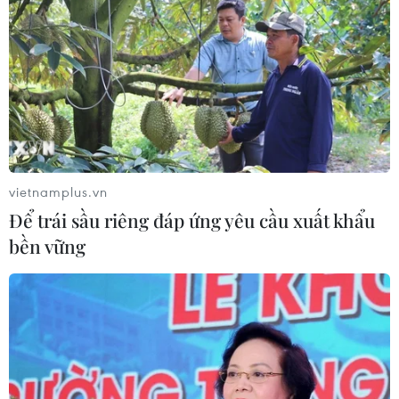
trong mùa dịch cyclosporiasis
04/08/2026 07:11
Phát hiện mới về quá trình lão hóa
của con người
02/08/2026 13:31
vietnamplus.vn
Để trái sầu riêng đáp ứng yêu cầu xuất khẩu
Sâm Ngọc Linh: Báu vật trong tay,
bền vững
bao giờ "hóa rồng"?
02/08/2026 11:38
Yếu tố di truyền có thể quyết định
quá trình phát triển ung thư