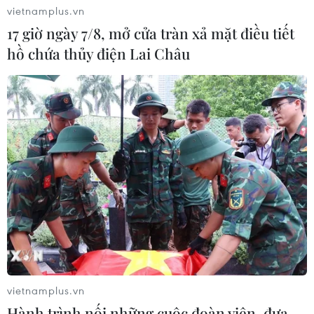
vietnamplus.vn
17 giờ ngày 7/8, mở cửa tràn xả mặt điều tiết
hồ chứa thủy điện Lai Châu
vietnamplus.vn
Hành trình nối những cuộc đoàn viên, đưa