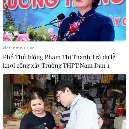
02/08/2026 09:43
Phương pháp mới giúp phát hiện
sớm bệnh Alzheimer
30/07/2026 14:27
vietnamplus.vn
Phó Thủ tướng Phạm Thị Thanh Trà dự lễ
khởi công xây Trường THPT Nam Đàn 1
Virus H5N1 lây lan trong quần thể
chim bản địa tại Australia
29/07/2026 11:42
UNAIDS cảnh báo nguy cơ đại dịch
HIV/AIDS bùng phát trở lại
29/07/2026 05:17