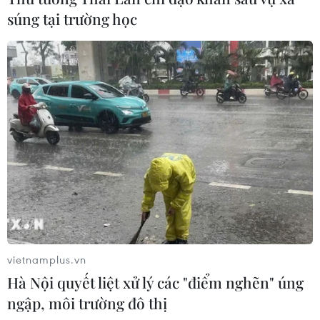
súng tại trường học
TIN LIÊN QUAN
vietnamplus.vn
Hà Nội quyết liệt xử lý các "điểm nghẽn" úng
Điều gì xảy ra nếu bạn luyện tập thể dục
ngập, môi trường đô thị
nhưng không có chế độ ăn uống tốt?