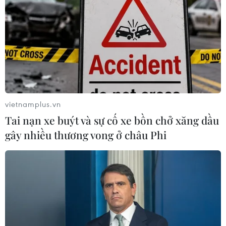
02/10/2023 02:37
Thiếu ngủ có thể ảnh hưởng đến chức năng nhận thức,
làm suy yếu hệ thống miễn dịch. Không những thế, các
nghiên cứu mới cho thấy giấc ngủ không chất lượng
cũng có hại cho tim.
vietnamplus.vn
Tai nạn xe buýt và sự cố xe bồn chở xăng dầu
gây nhiều thương vong ở châu Phi