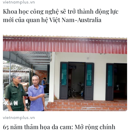
vietnamplus.vn
#Làn da
#Vô sinh
#Sức khỏe não bộ
#Da xỉn màu
Khoa học công nghệ sẽ trở thành động lực
#Nếp nhăn
Anh
mới của quan hệ Việt Nam-Australia
Theo dõi VietnamPlus
TIN LIÊN QUAN
vietnamplus.vn
65 năm thảm họa da cam: Mở rộng chính