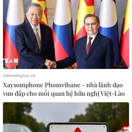
đã chìm vào giấc ngủ sâu, trong khi những người khác
tối thiểu cũng có thể thư giãn.
vietnamplus.vn
Xaysomphone Phomvihane - nhà lãnh đạo
vun đắp cho mối quan hệ hữu nghị Việt-Lào
Tại sao sức khỏe tim mạch lại phụ thuộc
vào giấc ngủ ngon?