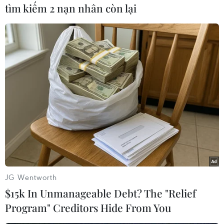
khô và và bong tróc sau khi ngủ chưa đầy 7 giờ;
tìm kiếm 2 nạn nhân còn lại
trong khi con số này ở nhóm 25-34 tuổi là 17%
và nhóm lớn tuổi hơn nữa chỉ là 13%.
Tương tự, 29% số người thuộc thế hệ Z được hỏi
cho biết họ xuất hiện bọng mắt sau một đêm
mất ngủ, so với mức trung bình 20% ở các nhóm
tuổi khác.
JG Wentworth
$15k In Unmanageable Debt? The "Relief
Program" Creditors Hide From You