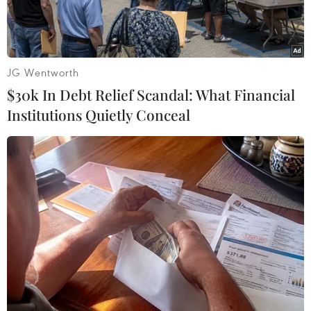
JG Wentworth
$30k In Debt Relief Scandal: What Financial
Institutions Quietly Conceal
Hình ảnh AI mô phỏng diện mạo của một người khi ngủ đủ 7
giờ mỗi đêm (trái) và khi bị thiếu ngủ (phải). (Nguồn: Simba
Sleep)
Mắt thâm quầng, làn da chảy xệ, xỉn màu và
nhăn nheo… đó là những gì AI mô phỏng gương
mặt của bạn khi bạn không ngủ đủ 7 tiếng mỗi
đêm – những chi tiết bạn rất dễ lướt qua khi soi
gương hàng ngày và chỉ nhận ra khi hậu quả đã