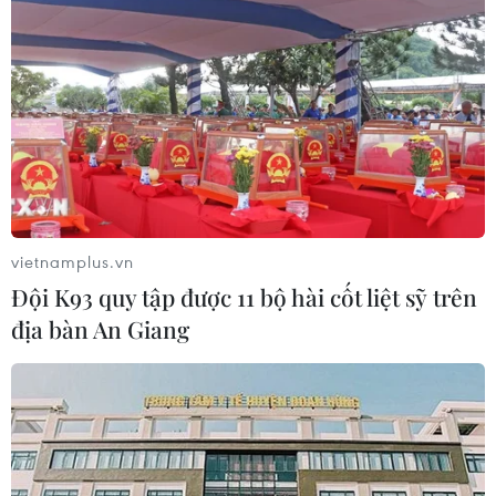
THỦY
Sở hữu trí tuệ
Quy định sử dụng
RSS
Hỗ trợ
Ngôn ngữ
TTXVN
Dịch vụ tin
Quảng cáo
Liên hệ
vietnamplus.vn
Đội K93 quy tập được 11 bộ hài cốt liệt sỹ trên
địa bàn An Giang
Giấy phép số: 1374/GP-BTTTT do Bộ Thông tin và Truyền thông
cấp ngày 11/9/2008.
Quảng cáo: Phó TBT Nguyễn Thị Tám: 093.5958688, Email:
tamvna@gmail.com
Điện thoại: (024) 39411349 - (024) 39411348, Fax: (024)
39411348