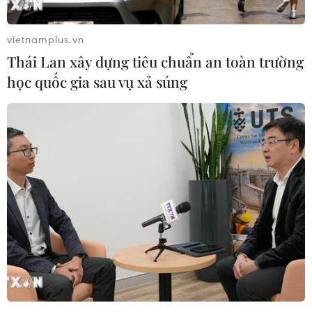
một giấc ngủ trưa chất lượng.
vietnamplus.vn
(Vietnam+)
Thái Lan xây dựng tiêu chuẩn an toàn trường
học quốc gia sau vụ xả súng
#Thiếu ngủ
#Giấc ngủ
#Ngủ không đủ giấc
#AI