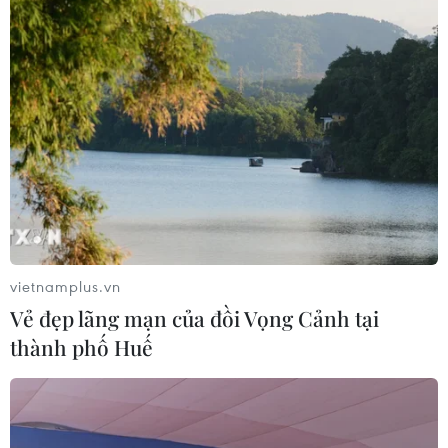
Tìm ra cơ chế gây bệnh ung thư
xương hiếm gặp
17/07/2026 01:05
Xem thêm
vietnamplus.vn
Vẻ đẹp lãng mạn của đồi Vọng Cảnh tại
thành phố Huế
CƠ QUAN CHỦ QUẢN: THÔNG TẤN XÃ VIỆT NAM
Tổng Biên tập: TRẦN TIẾN DUẨN
Phó Tổng Biên tập: NGUYỄN THỊ TÁM, KHÚC THANH