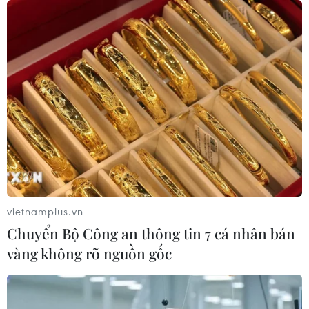
hơn 300 trẻ em tử vong do Ebola
08/08/2026 15:21
Ớt nhập khẩu từ Mexico khiến hàng
trăm người tiêu dùng Mỹ nhiễm
khuẩn Salmonella
07/08/2026 00:43
Nước thải từ máy bay có thể giúp
phát hiện sớm nguy cơ đại dịch
vietnamplus.vn
06/08/2026 22:30
Chuyển Bộ Công an thông tin 7 cá nhân bán
vàng không rõ nguồn gốc
Italy và Hy Lạp trở thành điểm nóng
của virus Tây sông Nile