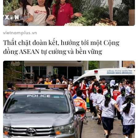
Những tình trạng này đều liên quan đến việc
thiếu ngủ.
Ngoài những vấn đề sức khỏe nghiêm trọng đó,
vietnamplus.vn
các chuyên gia y tế còn cảnh báo rằng thiếu ngủ
Thắt chặt đoàn kết, hướng tới một Cộng
cũng có thể làm suy giảm hoạt động hàng ngày
đồng ASEAN tự cường và bền vững
và gây nguy hiểm cho sức khỏe não bộ./.
Lợi ích của việc ngủ trưa
và 7 mẹo để có một giấc
ngủ trưa chất lượng
Một giấc ngủ trưa được ví như
“loại thuốc tăng cường hiệu suất,"
giúp con người tỉnh táo hơn, cải
thiện tâm trạng và trí nhớ. Tuy
nhiên, vẫn cần chút kỹ năng để có