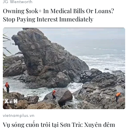
JG Wentworth
nhăn. Ngược lại, Sleep Deprivation Avatar mô
Owning $10k+ In Medical Bills Or Loans?
phỏng diện mạo của những người thiếu ngủ có
Stop Paying Interest Immediately
tới 16 dấu hiệu trên khuôn mặt bị tác động,
trong đó rõ rệt nhất là quầng thâm và bọng mắt,
nếp nhăn, nổi mụn, da xỉn màu, da khô, da
chảy xệ...
Những thay đổi tiêu cực về ngoại hình này xuất
hiện ở tất cả những người thực hiện khảo sát,
không phân biệt giới tính và độ tuổi, khi họ ngủ
không ngon giấc.
Tuy nhiên, mối tương quan giữa giấc ngủ kém
với diện mạo ở nhóm những người trẻ tuổi cao
hơn hẳn so với nhóm lớn tuổi hơn.
vietnamplus.vn
20% thanh niên từ 18-24 tuổi cho biết da họ bị
Vụ sóng cuốn trôi tại Sơn Trà: Xuyên đêm