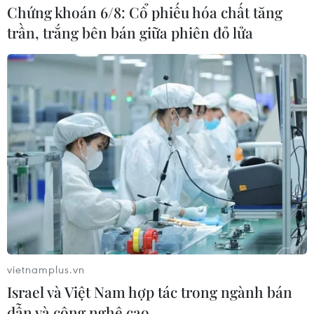
Vaccine của Pfizer/BioNTech là loại vaccine đầu tiên
Chứng khoán 6/8: Cổ phiếu hóa chất tăng
được FDA cấp phép đầy đủ, trong bối cảnh các vaccine
trần, trắng bên bán giữa phiên đỏ lửa
phòng COVID-19 khác đến nay mới chỉ được cấp phép
sử dụng khẩn cấp.
vietnamplus.vn
Israel và Việt Nam hợp tác trong ngành bán
dẫn và công nghệ cao