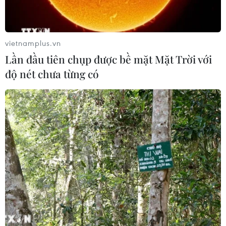
vietnamplus.vn
Lần đầu tiên chụp được bề mặt Mặt Trời với
độ nét chưa từng có
Chuyên gia Mỹ đưa ra những lưu ý với
người đã tiêm vaccine đầy đủ
21/08/2021 03:44
Tiến sỹ Scott Gottlieb kêu gọi người dân Mỹ đã được
tiêm chủng vẫn phải tiếp tục nâng cao cảnh giác với
biến thể Delta của virus SARS-CoV-2 vì bản chất của
biến thể này là rất dễ lây lan.