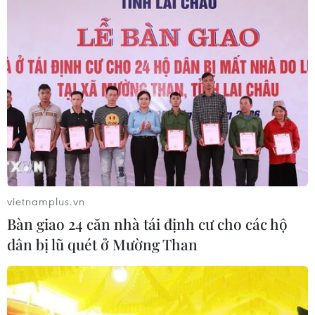
CƠ QUAN CHỦ QUẢN: THÔNG TẤN XÃ VIỆT NAM
Tổng Biên tập: TRẦN TIẾN DUẨN
Phó Tổng Biên tập: NGUYỄN THỊ TÁM, KHÚC THANH
THỦY
vietnamplus.vn
Sở hữu trí tuệ
Quy định sử dụng
Bàn giao 24 căn nhà tái định cư cho các hộ
RSS
Hỗ trợ
dân bị lũ quét ở Mường Than
Ngôn ngữ
TTXVN
Dịch vụ tin
Quảng cáo
Liên hệ