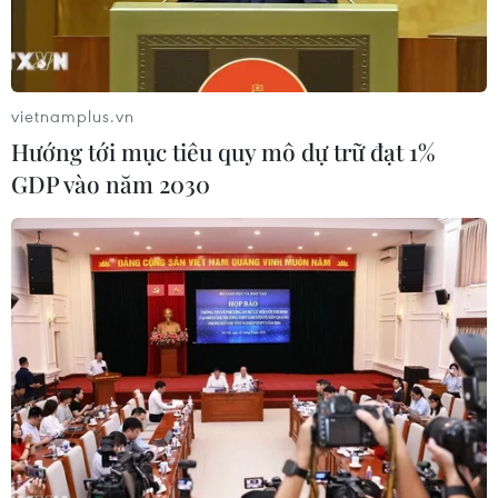
vietnamplus.vn
Hướng tới mục tiêu quy mô dự trữ đạt 1%
GDP vào năm 2030
Một điểm xét nghiệm COVID-19 tại New York, Mỹ. (Ảnh:
THX/TTXVN)
Mỹ có thể kiểm soát đại dịch COVID-19 vào đầu
năm tới, căn cứ vào việc có thêm nhiều
vaccine ngừa COVID-19 được cấp phép đầy