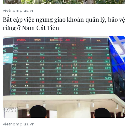
vietnamplus.vn
Bất cập việc ngừng giao khoán quản lý, bảo vệ
rừng ở Nam Cát Tiên
Mỹ cấp phép đầy đủ cho vaccine ngừa
COVID-19 của Pfizer/BioNTech
23/08/2021 15:00
vietnamplus.vn