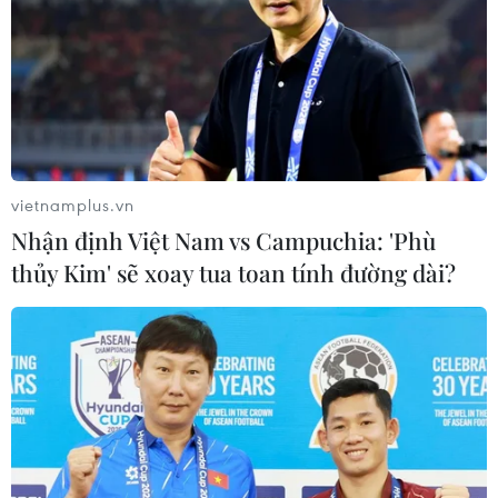
Theo dõi VietnamPlus
vietnamplus.vn
Nhận định Việt Nam vs Campuchia: 'Phù
thủy Kim' sẽ xoay tua toan tính đường dài?
TIN LIÊN QUAN