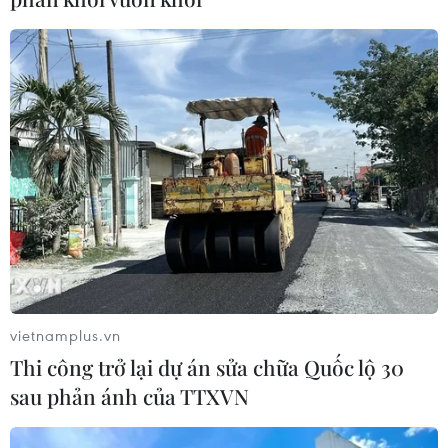
Mỹ ghi nhận ca tử vong đầu tiên
trong mùa dịch cyclosporiasis
04/08/2026 07:11
Phát hiện mới về quá trình lão hóa
của con người
02/08/2026 13:31
Sâm Ngọc Linh: Báu vật trong tay,
bao giờ "hóa rồng"?
vietnamplus.vn
02/08/2026 11:38
Thi công trở lại dự án sửa chữa Quốc lộ 30
sau phản ánh của TTXVN
Yếu tố di truyền có thể quyết định