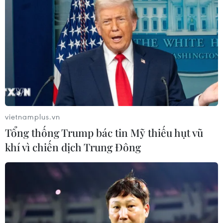
phó với biến thể mới của virus SARS-COV-2./.
(TTXVN/Vietnam+)
vietnamplus.vn
Tổng thống Trump bác tin Mỹ thiếu hụt vũ
khí vì chiến dịch Trung Đông
#Giới chức Mỹ
#COVID-19
#Vaccine ngừa COVID-19
#BioNTech
#Pfizer
#Kiểm soát dịch bệnh
Mỹ