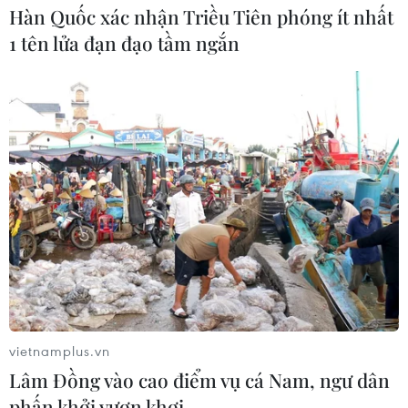
Hàn Quốc xác nhận Triều Tiên phóng ít nhất
1 tên lửa đạn đạo tầm ngắn
TIN CÙNG CHUYÊN MỤC
WHO ghi nhận tín hiệu tích cực từ
thử nghiệm điều trị Ebola tại Congo
04/08/2026 22:42
Báo động xu hướng gia tăng người
trẻ mắc ung thư
04/08/2026 14:10
vietnamplus.vn
Lâm Đồng vào cao điểm vụ cá Nam, ngư dân
phấn khởi vươn khơi