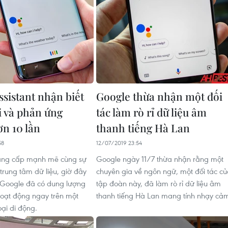
ssistant nhận biết
Google thừa nhận một đối
i và phản ứng
tác làm rò rỉ dữ liệu âm
n 10 lần
thanh tiếng Hà Lan
58
12/07/2019 23:54
âng cấp mạnh mẽ cùng sự
Google ngày 11/7 thừa nhận rằng một
 trung tâm dữ liệu, giờ đây
chuyên gia về ngôn ngữ, một đối tác c
a Google đã có dung lượng
tập đoàn này, đã làm rò rỉ dữ liệu âm
oạt động ngay trên một
thanh tiếng Hà Lan mang tính nhạy cả
oại di động.