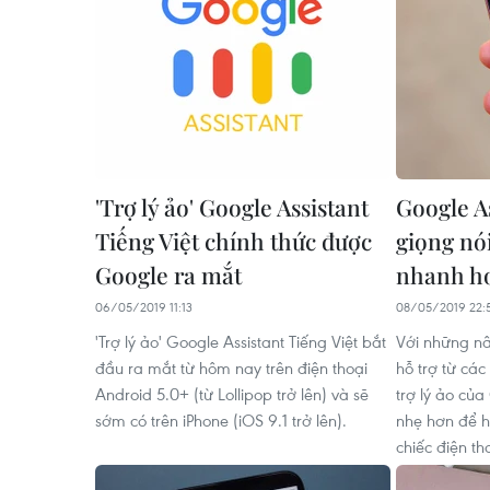
'Trợ lý ảo' Google Assistant
Google A
Tiếng Việt chính thức được
giọng nó
Google ra mắt
nhanh hơ
06/05/2019 11:13
08/05/2019 22:
'Trợ lý ảo' Google Assistant Tiếng Việt bắt
Với những n
đầu ra mắt từ hôm nay trên điện thoại
hỗ trợ từ các
Android 5.0+ (từ Lollipop trở lên) và sẽ
trợ lý ảo củ
sớm có trên iPhone (iOS 9.1 trở lên).
nhẹ hơn để h
chiếc điện th