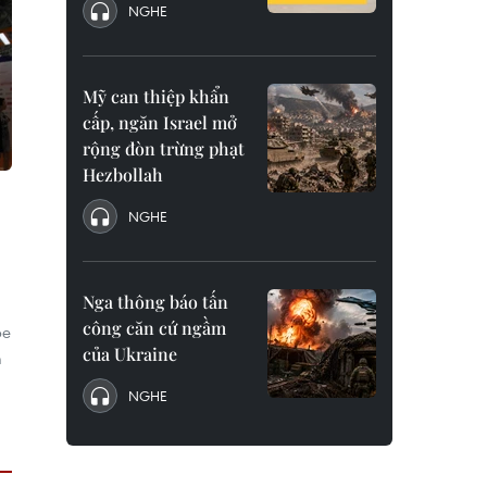
NGHE
Mỹ can thiệp khẩn
cấp, ngăn Israel mở
rộng đòn trừng phạt
Hezbollah
NGHE
Nga thông báo tấn
công căn cứ ngầm
be
của Ukraine
m
NGHE