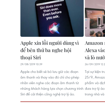
Apple xin lỗi người dùng vì
Amazon m
để bên thứ ba nghe hội
Alexa vào
thoại Siri
và lò nư
29/08/2019 10:39
26/09/2019 12:
Apple cho biết sẽ bỏ lưu giữ các đoạn
Tại sự kiện t
âm thanh và thay vào đó chỉ cho phép
25/9, Amazon
nhân viên nghe các đoạn âm thanh từ
phẩm và dịch 
những khách hàng lựa chọn chương trình
đưa trợ lý ả
Siri để cải thiện công nghệ trợ lý ảo.
trong nhà và