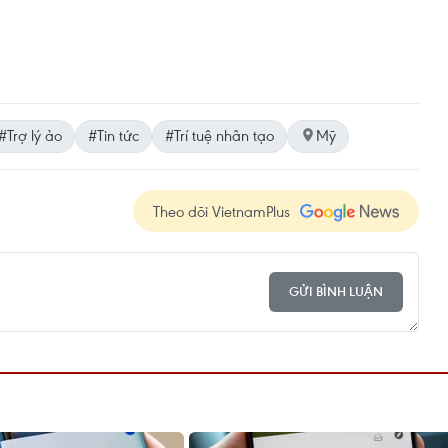
#Trợ lý ảo
#Tin tức
#Trí tuệ nhân tạo
Mỹ
Theo dõi VietnamPlus
GỬI BÌNH LUẬN