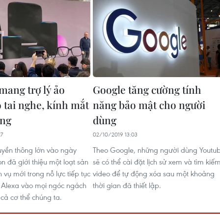
ang trợ lý ảo
Google tăng cường tính
 tai nghe, kính mắt
năng bảo mật cho người
ớng
dùng
27
02/10/2019 13:03
ruyền thông lớn vào ngày
Theo Google, những người dùng Youtu
 đã giới thiệu một loạt sản
sẽ có thể cài đặt lịch sử xem và tìm kiế
vụ mới trong nỗ lực tiếp tục
video để tự động xóa sau một khoảng
o Alexa vào mọi ngóc ngách
thời gian đã thiết lập.
 cả cơ thể chúng ta.