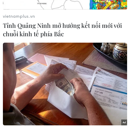
khoảng 120.000 cuốn sách từ các bộ sách tiếng
Hebrew và đăng lên mạng Internet để phục vụ
vietnamplus.vn
các nhu cầu sử dụng của cộng đồng.
Tỉnh Quảng Ninh mở hướng kết nối mới với
Trong thông báo, Thư viện quốc gia Israel cho
chuỗi kinh tế phía Bắc
biết hoạt động phối hợp trên sẽ giúp gia tăng số
sách được cung cấp bằng tiếng Hebrew trong
thư viện trực tuyến của Google Books.
Hiện Thư viện quốc gia Israel cũng đã bắt đầu
chuyển khoảng 50.000 cuốn sách tới trung tâm
số hóa của Google tại Đức, trong khi khoảng
20.000 cuốn sách khác sẽ được số hóa trong
nước do dễ bị hư hỏng khi vận chuyển và thuộc
loại hiếm.
Cũng trong thông báo, tiến sỹ Yoel Finkelman,