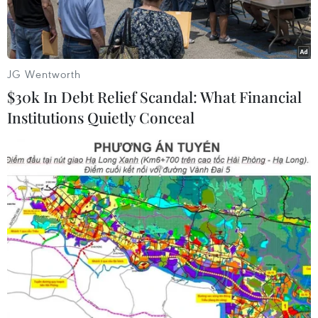
khi vận chuyển.
JG Wentworth
$30k In Debt Relief Scandal: What Financial
Institutions Quietly Conceal
Google sẽ số hóa khoảng 120.000 cuốn sách từ các bộ sách
tiếng Hebrew. (Nguồn: AP)
Ngày 13/11, Thư viện quốc gia Israel thông báo
nước này đang phối hợp với Google để số hóa