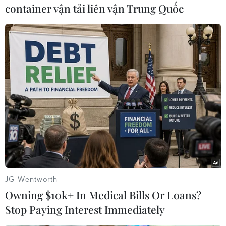
sử, các tấm hình hay các bản thảo./.
container vận tải liên vận Trung Quốc
(TTXVN/Vietnam+)
JG Wentworth
Owning $10k+ In Medical Bills Or Loans?
Stop Paying Interest Immediately
#thư viện trực tuyến
#Google
#bộ sách tiếng Hebrew