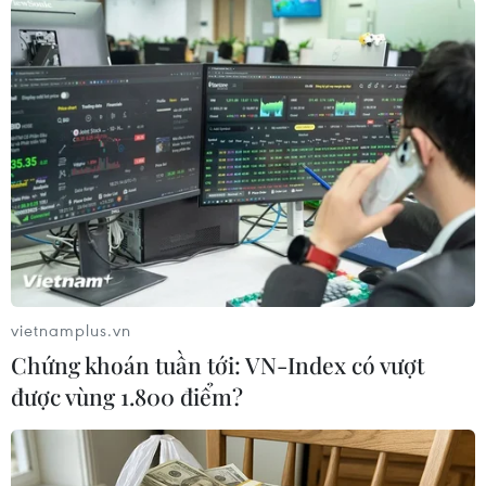
#Thư viện quốc gia Israel
#trung tâm số hóa của Google
Israel
Theo dõi VietnamPlus
vietnamplus.vn
TIN LIÊN QUAN
Chứng khoán tuần tới: VN-Index có vượt
được vùng 1.800 điểm?