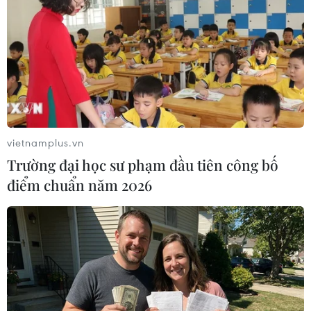
vietnamplus.vn
Trường đại học sư phạm đầu tiên công bố
điểm chuẩn năm 2026
Google muốn thâu tóm nhà sản xuất thiết
bị đeo nổi tiếng Fitbit
29/10/2019 12:31
Mặc dù Google đã cùng với các công ty công nghệ lớn
khác như Apple Inc và Samsung Electronics Co Ltd phát
triển điện thoại thông minh, nhưng hãng này vẫn chưa