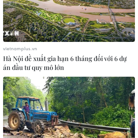
Chuyển động từ cơ sở
06/08/2026 09:48
Israel và Việt Nam hợp tác trong
ngành bán dẫn và công nghệ cao
vietnamplus.vn
06/08/2026 09:40
Hà Nội đề xuất gia hạn 6 tháng đối với 6 dự
án đầu tư quy mô lớn
Meta tung công cụ AI lập trình tự
động cho nhà phát triển
06/08/2026 06:40
Doanh thu AI của Microsoft phụ
thuộc phần lớn vào đối tác OpenAI