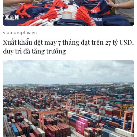
29/10/2019 22:57
Ủy ban châu Âu (EC) đã hối thúc Facebook, Google và
Twitter phải làm nhiều hơn để giải quyết vấn đề tin tức
giả mạo hoặc đối mặt với hành động pháp lý.
vietnamplus.vn
Xuất khẩu dệt may 7 tháng đạt trên 27 tỷ USD,
duy trì đà tăng trưởng