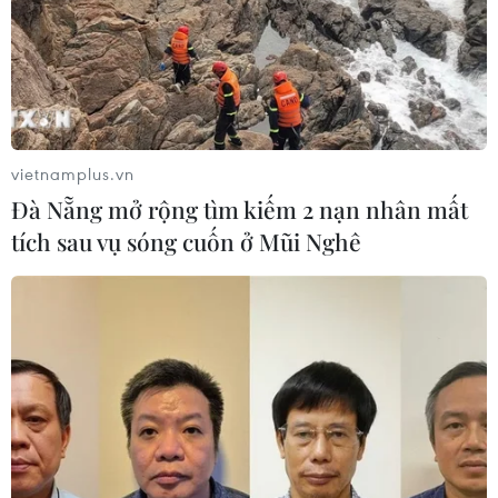
TIN CÙNG CHUYÊN MỤC
Trí tuệ nhân tạo tạo virus mới tiêu
diệt vi khuẩn kháng thuốc
09/08/2026 07:45
vietnamplus.vn
Đà Nẵng mở rộng tìm kiếm 2 nạn nhân mất
tích sau vụ sóng cuốn ở Mũi Nghê
Trung Quốc vượt Mỹ trở thành quốc
gia dẫn đầu thế giới về chi tiêu cho
R&D
09/08/2026 07:25
Nghị quyết số 57: Hành động đột
phá, lan tỏa kết quả
09/08/2026 05:44