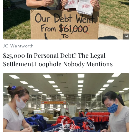
có thiết bị đeo của riêng mình.
JG Wentworth
$25,000 In Personal Debt? The Legal
Settlement Loophole Nobody Mentions
EC hối thúc Facebook, Google, Twitter
quyết liệt hơn chống lại tin giả