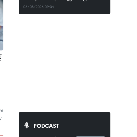
06/08/2026 09:04
ể
át
y
PODCAST