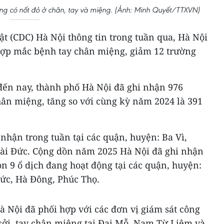
ng có nốt đỏ ở chân, tay và miệng. (Ảnh: Minh Quyết/TTXVN)
t (CDC) Hà Nội thông tin trong tuần qua, Hà Nội
hợp mắc bệnh tay chân miệng, giảm 12 trường
ến nay, thành phố Hà Nội đã ghi nhận 976
ân miệng, tăng so với cùng kỳ năm 2024 là 391
 nhận trong tuần tại các quận, huyện: Ba Vì,
ài Đức. Cộng dồn năm 2025 Hà Nội đã ghi nhận
òn 9 ổ dịch đang hoạt động tại các quận, huyện:
ức, Hà Đông, Phúc Thọ.
à Nội đã phối hợp với các đơn vị giám sát công
sởi, tay chân miệng tại Đại Mỗ, Nam Từ Liêm và