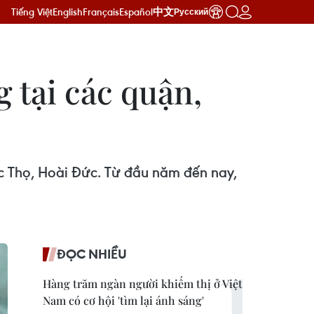
Tiếng Việt
English
Français
Español
中文
Русский
 tại các quận,
úc Thọ, Hoài Đức. Từ đầu năm đến nay,
ĐỌC NHIỀU
Hàng trăm ngàn người khiếm thị ở Việt
Nam có cơ hội 'tìm lại ánh sáng'