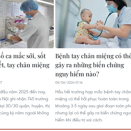
ố ca mắc sởi, sốt
Bệnh tay chân miệng có th
ết, tay chân miệng
gây ra những biến chứng
nguy hiểm nào?
27
05/06/2024 01:16
 đầu năm 2025 đến nay,
Hầu hết trường hợp mắc bệnh tay chân
 Nội ghi nhận 745 trường
miệng có thể hồi phục hoàn toàn trong
tại 30/30 quận, huyện, thị
khoảng 3-5 ngày sau giai đoạn toàn ph
i cùng kỳ năm ngoái không
nhưng lại có thể gây ra biến chứng ngu
hiểm khi điều trị sai cách.