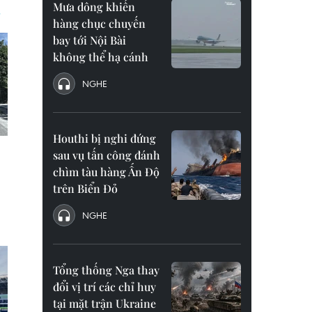
Mưa dông khiến
hàng chục chuyến
bay tới Nội Bài
không thể hạ cánh
NGHE
Houthi bị nghi đứng
sau vụ tấn công đánh
chìm tàu hàng Ấn Độ
trên Biển Đỏ
NGHE
Tổng thống Nga thay
đổi vị trí các chỉ huy
tại mặt trận Ukraine