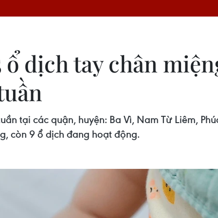
 ổ dịch tay chân miệng
tuần
tuần tại các quận, huyện: Ba Vì, Nam Từ Liêm, Ph
ng, còn 9 ổ dịch đang hoạt động.