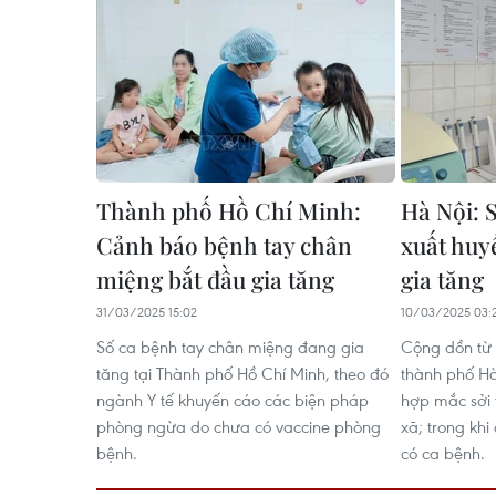
Thành phố Hồ Chí Minh:
Hà Nội: S
Cảnh báo bệnh tay chân
xuất huy
miệng bắt đầu gia tăng​
gia tăng
31/03/2025 15:02
10/03/2025 03:
Số ca bệnh tay chân miệng đang gia
Cộng dồn từ
tăng tại Thành phố Hồ Chí Minh, theo đó
thành phố Hà
ngành Y tế khuyến cáo các biện pháp
hợp mắc sởi 
phòng ngừa do chưa có vaccine phòng
xã; trong kh
bệnh.
có ca bệnh.