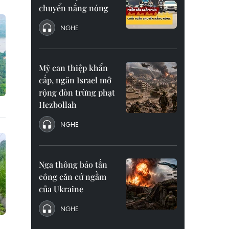
chuyển nắng nóng
NGHE
Mỹ can thiệp khẩn
cấp, ngăn Israel mở
rộng đòn trừng phạt
Hezbollah
NGHE
Nga thông báo tấn
công căn cứ ngầm
của Ukraine
NGHE