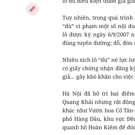
lô đủ điều kiện tham gia gi
Tuy nhiên, trong quá trình 
“dù” vi phạm một số nội du
lô được ký ngày 6/9/2007 n
đúng tuyến đường; đỗ, đón t
Nhiều xích lô “dù” né lực l
có giấy chứng nhận đăng k
giả… gây khó khăn cho việc 
Hà Nội đã bố trí hai điể
Quang Khải nhưng rất đông 
khác như Vườn hoa Cổ Tân-d
phố Hàng Dầu, khu vực Đền
quanh hồ Hoàn Kiếm để đón t