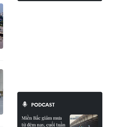
PODCAST
Miền Bắc giảm mưa
từ đêm nay, cuối tuần