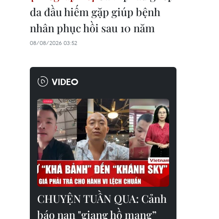
da đầu hiếm gặp giúp bệnh
nhân phục hồi sau 10 năm
08/08/2026 03:52
VIDEO
CHUYỆN TUẦN QUA: Cảnh
báo nạn "giang hồ mạng”