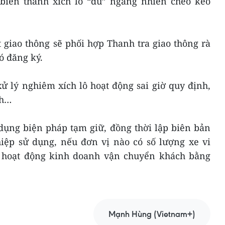
 biến thành xích lô “dù” ngang nhiên chèo kéo
 giao thông sẽ phối hợp Thanh tra giao thông rà
có đăng ký.
ử lý nghiêm xích lô hoạt động sai giờ quy định,
ch…
 dụng biện pháp tạm giữ, đồng thời lập biên bản
iệp sử dụng, nếu đơn vị nào có số lượng xe vi
ỉ hoạt động kinh doanh vận chuyển khách bằng
Mạnh Hùng (Vietnam+)