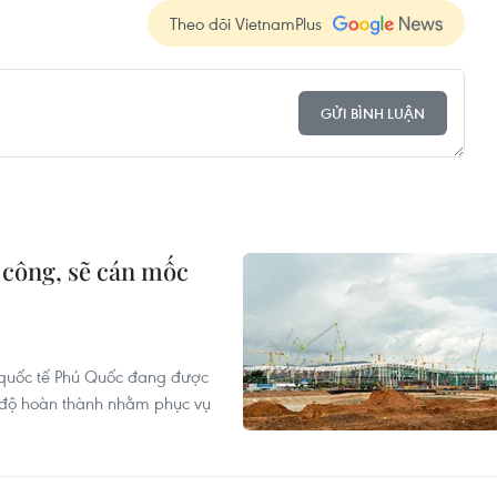
Theo dõi VietnamPlus
GỬI BÌNH LUẬN
 công, sẽ cán mốc
uốc tế Phú Quốc đang được
n độ hoàn thành nhằm phục vụ