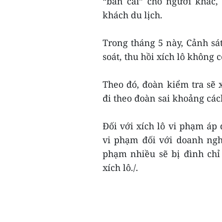
“bán cái” cho người khác,
khách du lịch.
Trong tháng 5 này, Cảnh sát
soát, thu hồi xích lô không 
Theo đó, đoàn kiểm tra sẽ x
đi theo đoàn sai khoảng cá
Đối với xích lô vi phạm áp
vi phạm đối với doanh ngh
phạm nhiều sẽ bị đình ch
xích lô./.