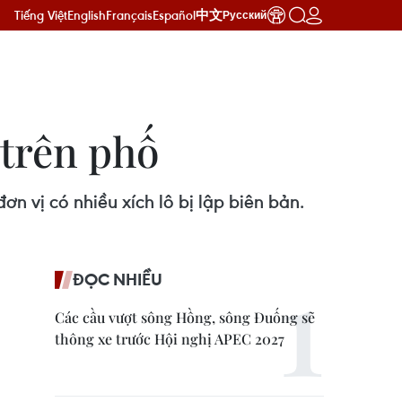
Tiếng Việt
English
Français
Español
中文
Русский
 trên phố
ơn vị có nhiều xích lô bị lập biên bản.
ĐỌC NHIỀU
Các cầu vượt sông Hồng, sông Đuống sẽ
thông xe trước Hội nghị APEC 2027