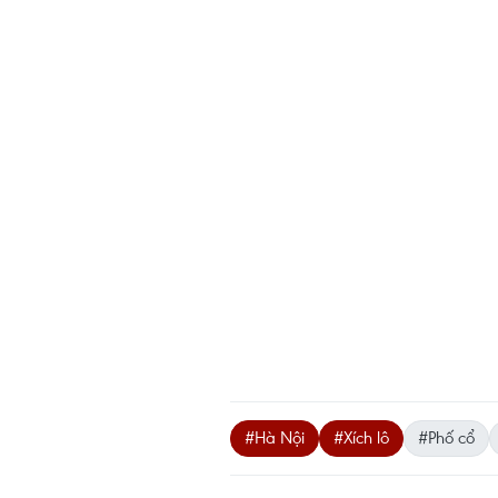
#Hà Nội
#Xích lô
#Phố cổ