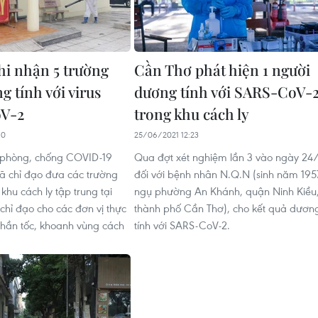
hi nhận 5 trường
Cần Thơ phát hiện 1 người
 tính với virus
dương tính với SARS-CoV-
V-2
trong khu cách ly
10
25/06/2021 12:23
 phòng, chống COVID-19
Qua đợt xét nghiệm lần 3 vào ngày 24
đã chỉ đạo đưa các trường
đối với bệnh nhân N.Q.N (sinh năm 195
khu cách ly tập trung tại
ngụ phường An Khánh, quận Ninh Kiều
chỉ đạo cho các đơn vị thực
thành phố Cần Thơ), cho kết quả dươn
 thần tốc, khoanh vùng cách
tính với SARS-CoV-2.