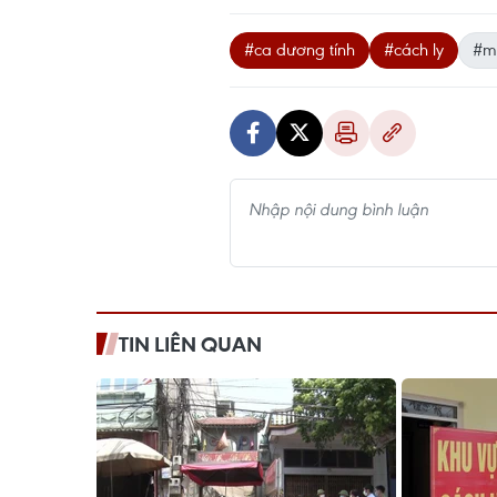
#ca dương tính
#cách ly
#m
TIN LIÊN QUAN