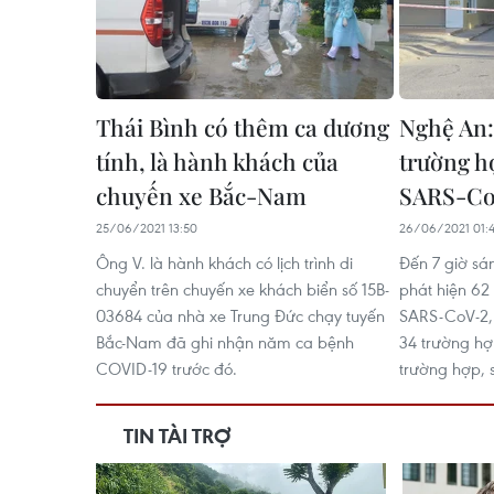
Thái Bình có thêm ca dương
Nghệ An:
tính, là hành khách của
trường h
chuyến xe Bắc-Nam
SARS-Co
25/06/2021 13:50
26/06/2021 01:
Ông V. là hành khách có lịch trình di
Đến 7 giờ sá
chuyển trên chuyến xe khách biển số 15B-
phát hiện 62
03684 của nhà xe Trung Đức chạy tuyến
SARS-CoV-2, 
Bắc-Nam đã ghi nhận năm ca bệnh
34 trường hợ
COVID-19 trước đó.
trường hợp, s