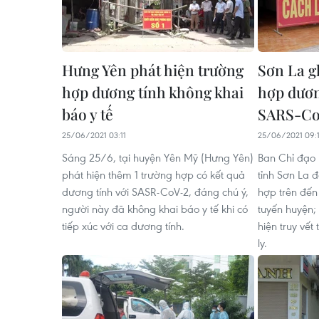
Hưng Yên phát hiện trường
Sơn La g
hợp dương tính không khai
hợp dương
báo y tế
SARS-Co
25/06/2021 03:11
25/06/2021 09:
Sáng 25/6, tại huyện Yên Mỹ (Hưng Yên)
Ban Chỉ đạo
phát hiện thêm 1 trường hợp có kết quả
tỉnh Sơn La 
dương tính với SASR-CoV-2, đáng chú ý,
hợp trên đến 
người này đã không khai báo y tế khi có
tuyến huyện; 
tiếp xúc với ca dương tính.
hiện truy vết
ly.