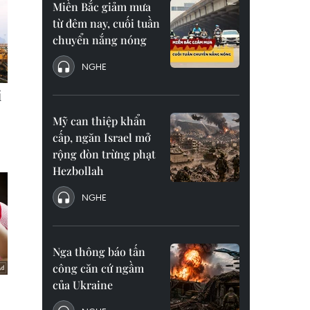
Miền Bắc giảm mưa
từ đêm nay, cuối tuần
chuyển nắng nóng
NGHE
Mỹ can thiệp khẩn
cấp, ngăn Israel mở
rộng đòn trừng phạt
Hezbollah
NGHE
Nga thông báo tấn
công căn cứ ngầm
của Ukraine