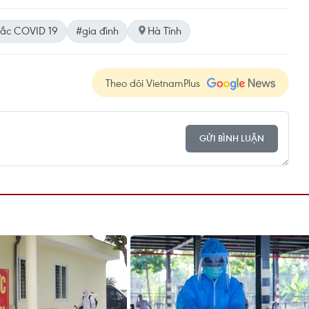
ắc COVID 19
#gia đình
Hà Tĩnh
Theo dõi VietnamPlus
GỬI BÌNH LUẬN