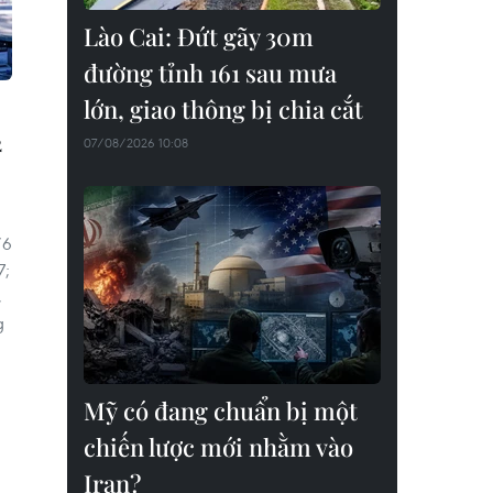
Lào Cai: Đứt gãy 30m
đường tỉnh 161 sau mưa
lớn, giao thông bị chia cắt
2
07/08/2026 10:08
/6
7;
,
g
Mỹ có đang chuẩn bị một
chiến lược mới nhằm vào
Iran?