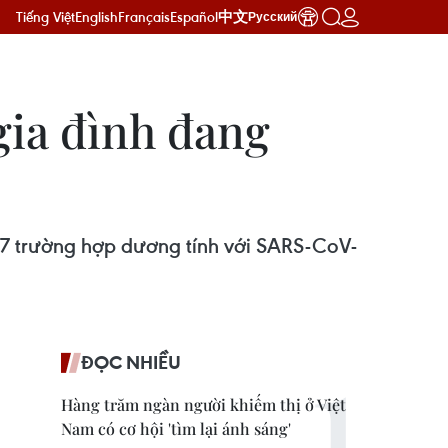
Tiếng Việt
English
Français
Español
中文
Русский
gia đình đang
 7 trường hợp dương tính với SARS-CoV-
ĐỌC NHIỀU
Hàng trăm ngàn người khiếm thị ở Việt
Nam có cơ hội 'tìm lại ánh sáng'