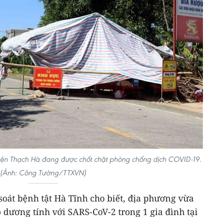
ện Thạch Hà đang được chốt chặt phòng chống dịch COVID-19.
(Ảnh: Công Tường/TTXVN)
oát bệnh tật Hà Tĩnh cho biết, địa phương vừa
dương tính với SARS-CoV-2 trong 1 gia đình tại