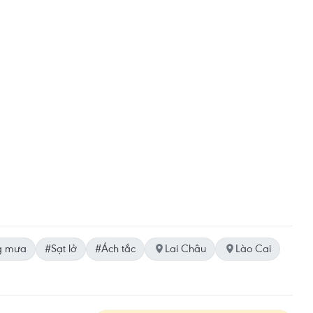
g mưa
#Sạt lở
#Ách tắc
Lai Châu
Lào Cai