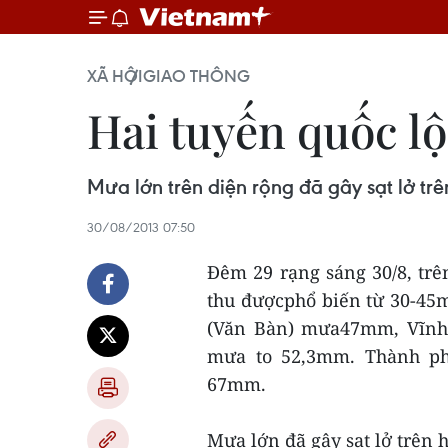
XÃ HỘI
GIAO THÔNG
Hai tuyến quốc lộ
Mưa lớn trên diện rộng đã gây sạt lở trê
30/08/2013 07:50
Đêm 29 rạng sáng 30/8, tr
thu đượcphổ biến từ 30-45
(Văn Bàn) mưa47mm, Vĩnh
mưa to 52,3mm. Thành ph
67mm.
Mưa lớn đã gây sạt lở trên h