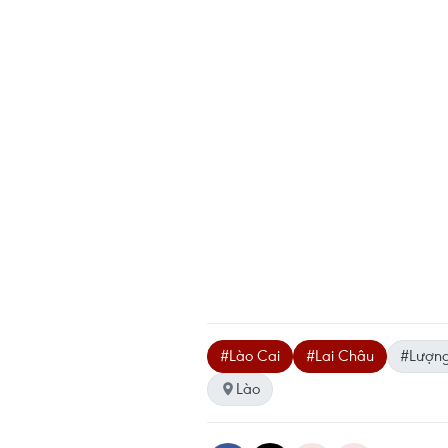
#Lào Cai
#Lai Châu
#Lượn
Lào