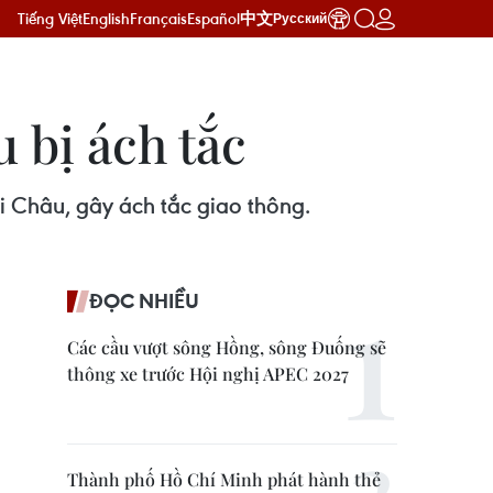
Tiếng Việt
English
Français
Español
中文
Русский
u bị ách tắc
ai Châu, gây ách tắc giao thông.
ĐỌC NHIỀU
Các cầu vượt sông Hồng, sông Đuống sẽ
thông xe trước Hội nghị APEC 2027
Thành phố Hồ Chí Minh phát hành thẻ