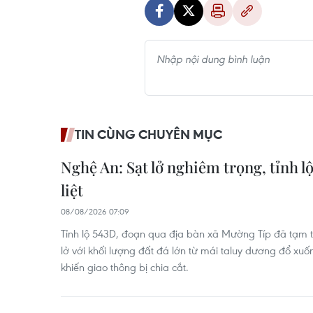
TIN CÙNG CHUYÊN MỤC
Nghệ An: Sạt lở nghiêm trọng, tỉnh lộ
liệt
08/08/2026 07:09
Tỉnh lộ 543D, đoạn qua địa bàn xã Mường Típ đã tạm thờ
lở với khối lượng đất đá lớn từ mái taluy dương đổ x
khiến giao thông bị chia cắt.