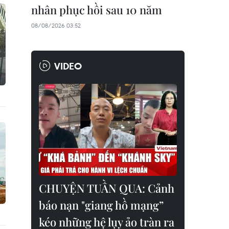
nhân phục hồi sau 10 năm
08/08/2026 03:52
VIDEO
CHUYỆN TUẦN QUA: Cảnh
báo nạn "giang hồ mạng”
kéo những hệ lụy ảo tràn ra