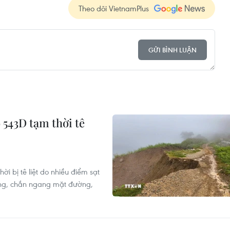
Theo dõi VietnamPlus
GỬI BÌNH LUẬN
 543D tạm thời tê
i bị tê liệt do nhiều điểm sạt
uống, chắn ngang mặt đường,