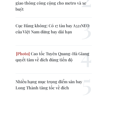
giao thông công cộng cho metro và xe
buýt
Cục Hàng không: Có 17 tàu bay A321NEO
của Việt Nam dừng bay dài hạn
Cao tốc Tuyên Quang-Hà Giang
quyết tâm về đích đúng tiến độ
Nhiều hạng mục trọng điểm sân bay
Long Thành tăng tốc về đích