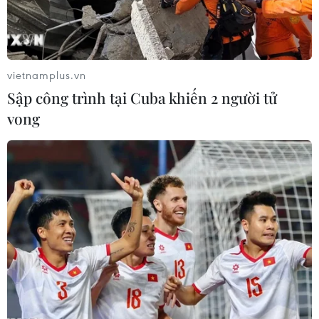
Số ca nhiễm mới COVID-19 theo ngày ở
Hàn Quốc vượt 40.000
vietnamplus.vn
14/07/2022 00:47
Sập công trình tại Cuba khiến 2 người tử
Trong ngày 13/7, Hàn Quốc đã ghi nhận 40.266 ca
vong
nhiễm mới COVID-19, đa phần là lây nhiễm trong cộng
đồng, nâng tổng số ca nhiễm từ đầu đại dịch lên
18.602.109 ca.