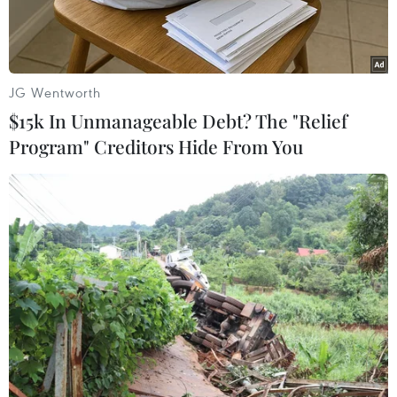
JG Wentworth
$15k In Unmanageable Debt? The "Relief
Program" Creditors Hide From You
Một điểm xét nghiệm COVID-19 tại Seoul, Hàn Quốc ngày
17/7/2022. (Ảnh: Yonhap/TTXVN)
Theo phóng viên TTXVN tại Seoul, Chính phủ
Hàn Quốc đã quyết định áp dụng các biện pháp
phòng dịch bổ sung khi dịch COVID-19 tái bùng
phát và số ca nhiễm mới đã vượt mốc 70.000