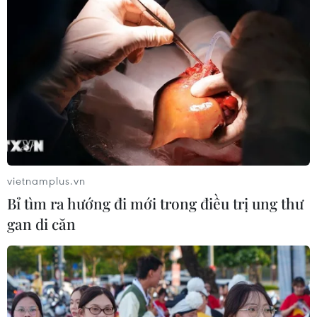
Trung Quốc, Hàn Quốc và Mỹ
18/07/2022 10:53
Trung Quốc, Hàn Quốc và Mỹ đều đang chứng kiến số
ca nhiễm mới COVID-19 và số ca nhập viện gia tăng do
dòng phụ BA.5 của biến thể Omicron lây lan nhanh.
vietnamplus.vn
Bỉ tìm ra hướng đi mới trong điều trị ung thư
gan di căn