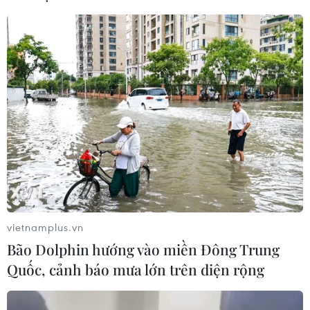
dinh dưỡng đầu đời cho trẻ?
18/07/2026 01:00
Phân bổ ngân sách chăm sóc sức
khỏe và dân số: Ưu tiên các địa bàn
khó khăn
17/07/2026 22:30
Đà Nẵng tổ chức Lễ hội Sâm Ngọc
Linh 2026: Cam kết 100% sâm thật
vietnamplus.vn
17/07/2026 06:09
Bão Dolphin hướng vào miền Đông Trung
Quốc, cảnh báo mưa lớn trên diện rộng
Tìm ra cơ chế gây bệnh ung thư