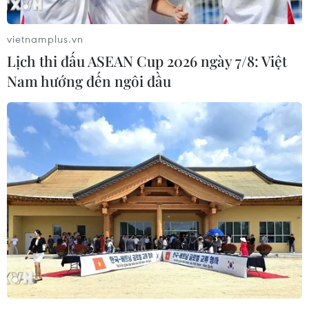
vietnamplus.vn
Lịch thi đấu ASEAN Cup 2026 ngày 7/8: Việt
Nam hướng đến ngôi đầu
Hàn Quốc công bố áp dụng một loạt biện
pháp kiểm dịch mới
14/07/2022 03:22
Đây là những biện pháp liên quan đến đại dịch đầu
tiên được đưa ra bởi chính quyền Tổng thống Yoon Suk-
yeol với cam kết thực hiện các chính sách kiểm dịch
dựa trên dữ liệu khoa học.