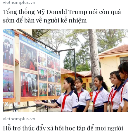
vietnamplus.vn
Tổng thống Mỹ Donald Trump nói còn quá
sớm để bàn về người kế nhiệm
vietnamplus.vn
TIN CÙNG CHUYÊN MỤC
Hỗ trợ thúc đẩy xã hội học tập để mọi người