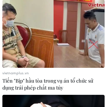
Trong 24 giờ qua, Hàn Quốc ghi nhận 41.310 ca mắc
mới COVID-19, trong đó có 287 ca nhập cảnh. Đây là
mức cao nhất trong gần 2 tháng qua.
vietnamplus.vn
Tiến "Bịp" hầu tòa trong vụ án tổ chức sử
dụng trái phép chất ma túy
Dịch bệnh COVID-19 tiếp tục lây lan ở