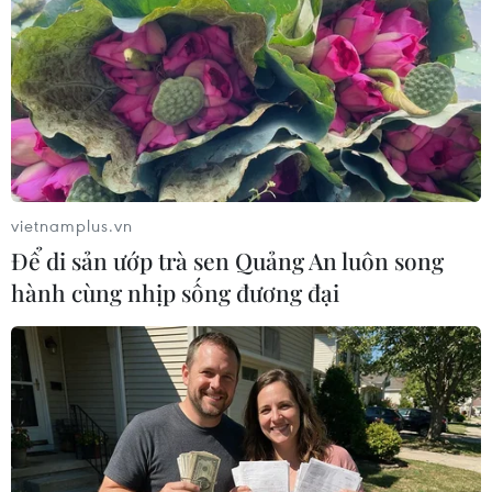
vietnamplus.vn
Để di sản ướp trà sen Quảng An luôn song
hành cùng nhịp sống đương đại
#COVID-19
#Hàn Quốc
#Xét nghiệm PCR
#Lây nhiễm
Hàn Quốc