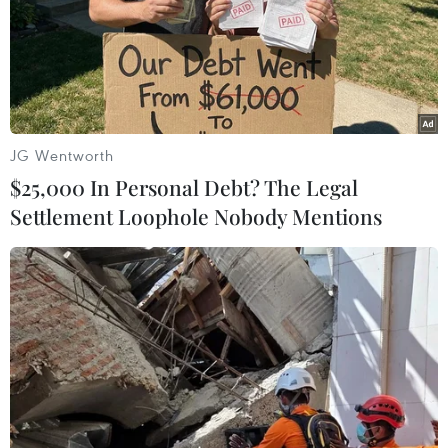
Theo dõi VietnamPlus
JG Wentworth
TIN LIÊN QUAN
$25,000 In Personal Debt? The Legal
Settlement Loophole Nobody Mentions