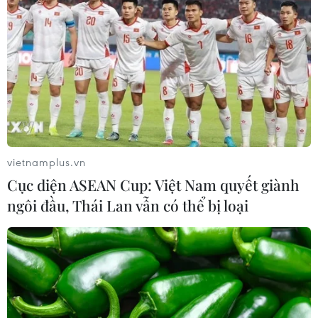
Tổng Biên tập: TRẦN TIẾN DUẨN
Phó Tổng Biên tập: NGUYỄN THỊ TÁM, KHÚC THANH
THỦY
Sở hữu trí tuệ
Quy định sử dụng
RSS
Hỗ trợ
Ngôn ngữ
TTXVN
vietnamplus.vn
Dịch vụ tin
Quảng cáo
Cục diện ASEAN Cup: Việt Nam quyết giành
Liên hệ
ngôi đầu, Thái Lan vẫn có thể bị loại
Giấy phép số: 1374/GP-BTTTT do Bộ Thông tin và Truyền thông
cấp ngày 11/9/2008.
Quảng cáo: Phó TBT Nguyễn Thị Tám: 093.5958688, Email:
tamvna@gmail.com