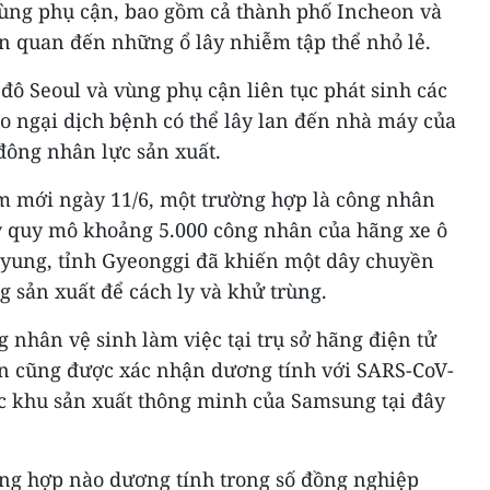
vùng phụ cận, bao gồm cả thành phố Incheon và
ên quan đến những ổ lây nhiễm tập thể nhỏ lẻ.
đô Seoul và vùng phụ cận liên tục phát sinh các
lo ngại dịch bệnh có thể lây lan đến nhà máy của
 đông nhân lực sản xuất.
ễm mới ngày 11/6, một trường hợp là công nhân
áy quy mô khoảng 5.000 công nhân của hãng xe ô
yung, tỉnh Gyeonggi đã khiến một dây chuyền
 sản xuất để cách ly và khử trùng.
 nhân vệ sinh làm việc tại trụ sở hãng điện tử
 cũng được xác nhận dương tính với SARS-CoV-
ộc khu sản xuất thông minh của Samsung tại đây
ng hợp nào dương tính trong số đồng nghiệp