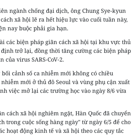
 liên ngành chống đại dịch, ông Chung Sye-kyun
 cách xã hội lẽ ra hết hiệu lực vào cuối tuần này,
ện nay buộc phải gia hạn.
ài các biện pháp giãn cách xã hội tại khu vực thủ
 định trở lại, đồng thời tăng cường các biện pháp
n của virus SARS-CoV-2.
g bối cảnh số ca nhiễm mới không có chiều
a nhiễm mới ở thủ đô Seoul và vùng phụ cận xuất
nh việc mở lại các trường học vào ngày 8/6 vừa
iãn cách xã hội nghiêm ngặt, Hàn Quốc đã chuyển
h trong cuộc sống hàng ngày" từ ngày 6/5 để cho
c hoạt động kinh tế và xã hội theo các quy tắc