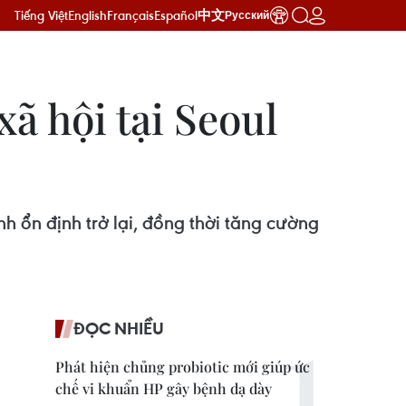
Tiếng Việt
English
Français
Español
中文
Русский
ã hội tại Seoul
nh ổn định trở lại, đồng thời tăng cường
ĐỌC NHIỀU
Phát hiện chủng probiotic mới giúp ức
chế vi khuẩn HP gây bệnh dạ dày