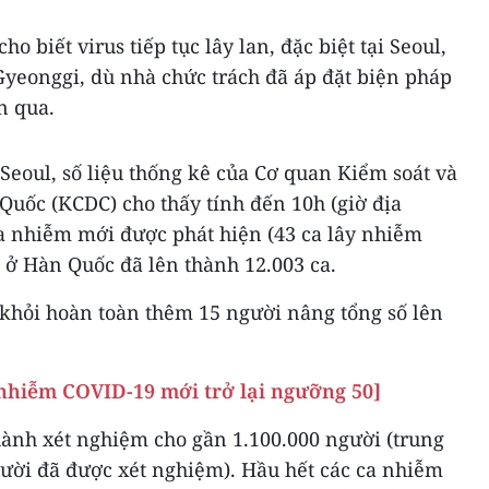
 biết virus tiếp tục lây lan, đặc biệt tại Seoul,
Gyeonggi, dù nhà chức trách đã áp đặt biện pháp
n qua.
eoul, số liệu thống kê của Cơ quan Kiểm soát và
uốc (KCDC) cho thấy tính đến 10h (giờ địa
ca nhiễm mới được phát hiện (43 ca lây nhiễm
a ở Hàn Quốc đã lên thành 12.003 ca.
 khỏi hoàn toàn thêm 15 người nâng tổng số lên
nhiễm COVID-19 mới trở lại ngưỡng 50]
ành xét nghiệm cho gần 1.100.000 người (trung
gười đã được xét nghiệm). Hầu hết các ca nhiễm