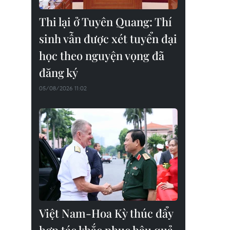
Thi lại ở Tuyên Quang: Thí
sinh vẫn được xét tuyển đại
học theo nguyện vọng đã
đăng ký
05/08/2026 11:02
Việt Nam-Hoa Kỳ thúc đẩy