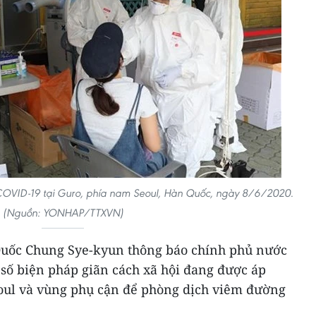
 COVID-19 tại Guro, phía nam Seoul, Hàn Quốc, ngày 8/6/2020.
(Nguồn: YONHAP/TTXVN)
Quốc Chung Sye-kyun thông báo chính phủ nước
 số biện pháp giãn cách xã hội đang được áp
eoul và vùng phụ cận để phòng dịch viêm đường