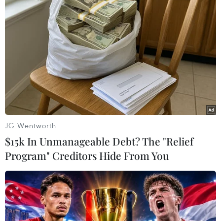
Theo dõi VietnamPlus
JG Wentworth
TIN LIÊN QUAN
$15k In Unmanageable Debt? The "Relief
Program" Creditors Hide From You