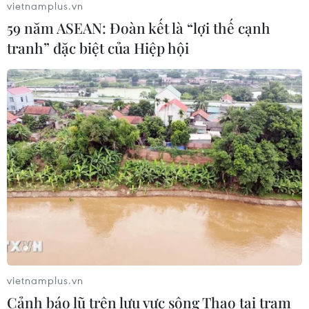
17/07/2026 06:09
vietnamplus.vn
59 năm ASEAN: Đoàn kết là “lợi thế cạnh
tranh” đặc biệt của Hiệp hội
Tìm ra cơ chế gây bệnh ung thư
xương hiếm gặp
17/07/2026 01:05
Tìm lời giải cho xu hướng gia tăng
ung thư phổi ở người trẻ không hút
thuốc
17/07/2026 01:00
Xem thêm
vietnamplus.vn
Cảnh báo lũ trên lưu vực sông Thao tại trạm