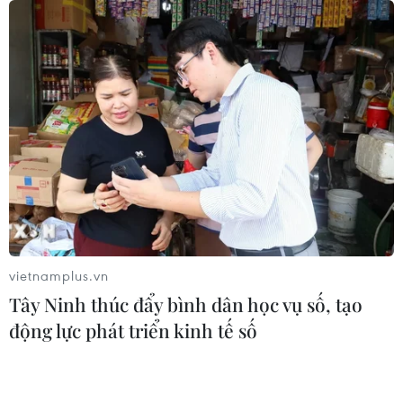
Phương pháp mới giúp phát hiện
sớm bệnh Alzheimer
30/07/2026 14:27
Virus H5N1 lây lan trong quần thể
chim bản địa tại Australia
29/07/2026 11:42
vietnamplus.vn
Tây Ninh thúc đẩy bình dân học vụ số, tạo
UNAIDS cảnh báo nguy cơ đại dịch
động lực phát triển kinh tế số
HIV/AIDS bùng phát trở lại
29/07/2026 05:17