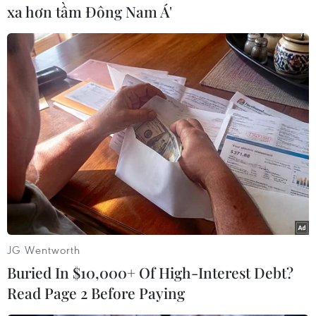
xa hơn tầm Đông Nam Á'
đồn trú của USFK tại Daegu vẫn đóng cửa trong
ngày 21/2, quyết định đóng cửa trong tuần tới sẽ
được đưa ra vào cuối tuần này./.
JG Wentworth
Buried In $10,000+ Of High-Interest Debt?
Read Page 2 Before Paying