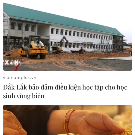
Johnson & Johnson chi 5,5 tỷ USD
dàn xếp vụ kiện phấn rôm gây ung
thư
28/07/2026 04:37
Panama cảnh báo ổ dịch hô hấp lạ
sau 6 ca tử vong liên tiếp
28/07/2026 01:50
vietnamplus.vn
Đắk Lắk bảo đảm điều kiện học tập cho học
sinh vùng biên
Nắng nóng khốc liệt tại Mỹ và Hàn
Quốc đe dọa sức khỏe cộng đồng
27/07/2026 23:07