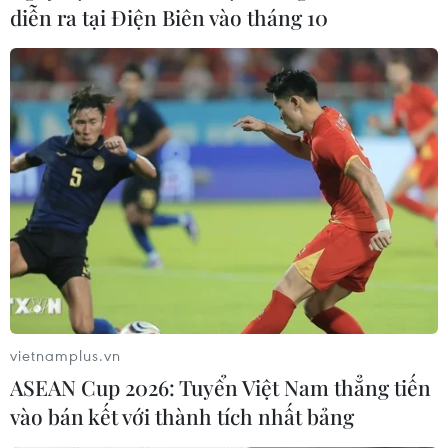
diễn ra tại Điện Biên vào tháng 10
Thêm 52 ca nhiễm mới, Hàn Quốc đã có
156 người mắc COVID-19
21/02/2020 01:40
Hàn Quốc ghi nhận thêm 52 ca nhiễm chủng mới của
virus corona gây bệnh viêm đường hô hấp cấp (COVID-
19), nâng tổng số trường hợp nhiễm trên toàn nước này
lên 156 người.
vietnamplus.vn
ASEAN Cup 2026: Tuyển Việt Nam thẳng tiến
vào bán kết với thành tích nhất bảng