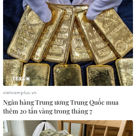
(Vietnam+)
vietnamplus.vn
Ngân hàng Trung ương Trung Quốc mua
thêm 20 tấn vàng trong tháng 7
#Hàn Quốc
#Thành phố Daegu
#Binh sỹ Hàn Quốc
#COVID-19
#Virus corona
Hàn Quốc