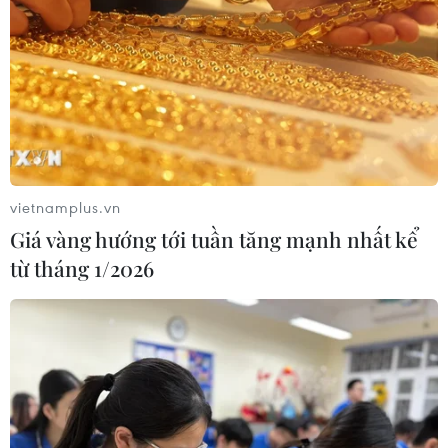
Số ca nhiễm virus Tây sông Nile gia
tăng khắp châu Âu
26/07/2026 09:18
Số ca mắc sởi tại Mỹ lập đỉnh 30 năm
do tỷ lệ tiêm chủng giảm
vietnamplus.vn
24/07/2026 23:59
Giá vàng hướng tới tuần tăng mạnh nhất kể
từ tháng 1/2026
Mỹ điều tra một đợt bùng phát bệnh
tả do ký sinh trùng cyclospora
24/07/2026 05:44