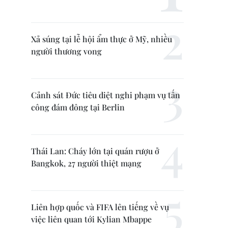
Xả súng tại lễ hội ẩm thực ở Mỹ, nhiều
người thương vong
Cảnh sát Đức tiêu diệt nghi phạm vụ tấn
công đám đông tại Berlin
Thái Lan: Cháy lớn tại quán rượu ở
Bangkok, 27 người thiệt mạng
Liên hợp quốc và FIFA lên tiếng về vụ
việc liên quan tới Kylian Mbappe