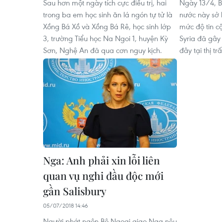
Sau hơn một ngày tích cực điều trị, hai
Ngày 13/4, B
trong ba em học sinh ăn lá ngón tự tử là
nước này sở
Xồng Bá Xồ và Xồng Bá Rê, học sinh lớp
mức độ tin c
3, trường Tiểu học Na Ngoi 1, huyện Kỳ
Syria đã gây
Sơn, Nghệ An đã qua cơn nguy kịch.
đây tại thị t
Nga: Anh phải xin lỗi liên
quan vụ nghi đầu độc mới
gần Salisbury
05/07/2018 14:46
Người phát ngôn Bộ Ngoại giao Nga nêu