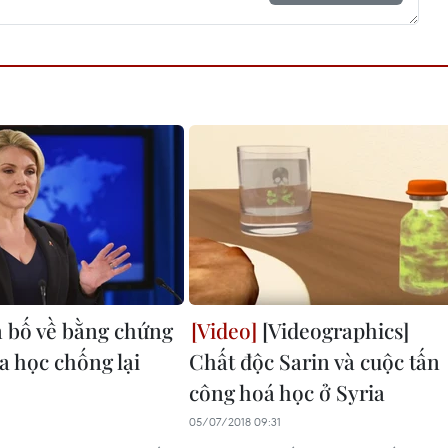
 bố về bằng chứng
[Videographics]
a học chống lại
Chất độc Sarin và cuộc tấn
công hoá học ở Syria
1
05/07/2018 09:31