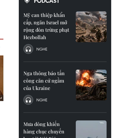
PODCAST
Mỹ can thiệp khẩn
cấp, ngăn Israel mở
rộng đòn trừng phạt
Hezbollah
NGHE
Nga thông báo tấn
công căn cứ ngầm
của Ukraine
NGHE
Mưa dông khiến
hàng chục chuyến