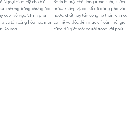
ộ Ngoại giao Mỹ cho biết
Sarin là một chất lỏng trong suốt, không
 hữu những bằng chứng "có
màu, không vị, có thể dễ dàng pha vào
ậy cao" về việc Chính phủ
nước, chất này tấn công hệ thần kinh c
 ra vụ tấn công hóa học mới
cơ thể và độc đến mức chỉ cần một giọt
rấn Douma.
cũng đủ giết một người trong vài phút.