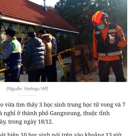
(Nguồn: Yonhap/AP)
 vừa tìm thấy 3 học sinh trung học tử vong và 7
hà nghỉ ở thành phố Gangneung, thuộc tỉnh
, trong ngày 18/12.
át hiện 10 học sinh nói trên vào khoảng 13 giờ