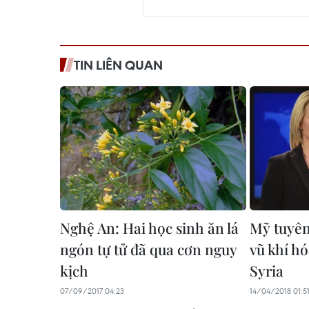
TIN LIÊN QUAN
Nghệ An: Hai học sinh ăn lá
Mỹ tuyên
ngón tự tử đã qua cơn nguy
vũ khí hó
kịch
Syria
07/09/2017 04:23
14/04/2018 01:5