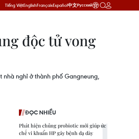
Tiếng Việt
English
Français
Español
中文
Русский
úng độc tử vong
một nhà nghỉ ở thành phố Gangneung,
ĐỌC NHIỀU
Phát hiện chủng probiotic mới giúp ức
chế vi khuẩn HP gây bệnh dạ dày