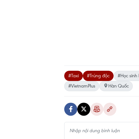
#Taxi
#Trúng độc
#Học sinh
#VietnamPlus
Hàn Quốc