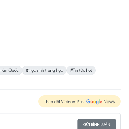
 Hàn Quốc
#Học sinh trung học
#Tin tức hot
Theo dõi VietnamPlus
GỬI BÌNH LUẬN