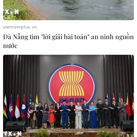
CƠ QUAN CHỦ QUẢN: THÔNG TẤN XÃ VIỆT NAM
Tổng Biên tập: TRẦN TIẾN DUẨN
vietnamplus.vn
Phó Tổng Biên tập: NGUYỄN THỊ TÁM, KHÚC THANH
Đà Nẵng tìm "lời giải bài toán" an ninh nguồn
THỦY
nước
Sở hữu trí tuệ
Quy định sử dụng
RSS
Hỗ trợ
Ngôn ngữ
TTXVN
Dịch vụ tin
Quảng cáo
Liên hệ
Giấy phép số: 1374/GP-BTTTT do Bộ Thông tin và Truyền thông