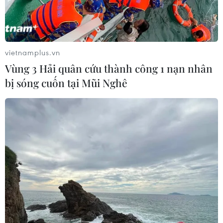
đăng ký thi đấu tại kỳ thế vận hội dự kiến diễn ra từ 9-
18/3.
vietnamplus.vn
Vùng 3 Hải quân cứu thành công 1 nạn nhân
bị sóng cuốn tại Mũi Nghê
Hai miền Triều Tiên không diễu hành
chung tại lễ khai mạc Paralympic