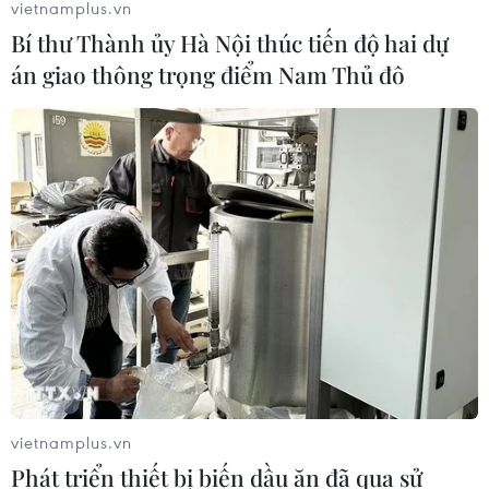
vietnamplus.vn
trợ 6 ngành công nghiệp chiến lược
Bí thư Thành ủy Hà Nội thúc tiến độ hai dự
07/08/2026 10:21
án giao thông trọng điểm Nam Thủ đô
Trung Quốc hoàn thành bản đồ địa
chất mới của toàn bộ Mặt Trăng
07/08/2026 08:52
Australia đề cao hợp tác với Việt Nam
vì hòa bình, ổn định và thịnh vượng
07/08/2026 07:09
vietnamplus.vn
Cựu Đại sứ Australia: Tầm nhìn hợp
Phát triển thiết bị biến dầu ăn đã qua sử