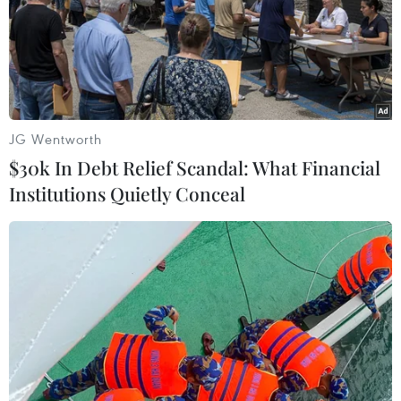
JG Wentworth
$30k In Debt Relief Scandal: What Financial
Institutions Quietly Conceal
Lịch thi đấu Paralympic
PyeongChang 2018
08/03/2018 02:05
Ủy ban tổ chức Paralympic PyeongChang 2018 cho biết
có 570 vận động viên từ 49 quốc gia trên thế giới đã