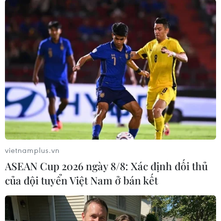
Theo dõi VietnamPlus
TIN LIÊN QUAN
vietnamplus.vn
ASEAN Cup 2026 ngày 8/8: Xác định đối thủ
của đội tuyển Việt Nam ở bán kết