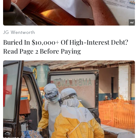
JG Wentworth
Buried In $10,000+ Of High-Interest Debt?
Read Page 2 Before Paying
Phái đoàn Triều Tiên đến tham dự Paralympic mùa Đông 2018
tại lễ đón ở làng vận động viên ở PyeongChang, Hàn Quốc
ngày 8/3. (Nguồn: Kyodo/TTXVN)
Ngày 9/3, Bộ Thống nhất Hàn Quốc thông báo
nước này đã thông qua kế hoạch sử dụng một
khoản quỹ để hỗ trợ tài chính cho việc Triều