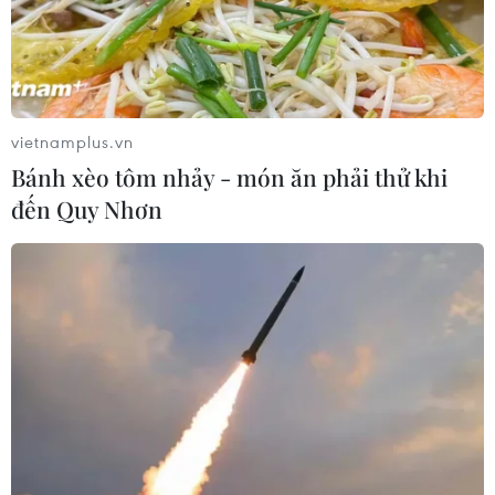
Chiêm ngưỡng những mẫu
xe hiếm tại Triển lãm ProDvizhenie-
2026 ở Nga
31/07/2026 01:51
vietnamplus.vn
Toyota giữ vững vị trí hãng xe bán
Bánh xèo tôm nhảy - món ăn phải thử khi
chạy nhất toàn cầu trong 7 năm liên
đến Quy Nhơn
tiếp
30/07/2026 11:20
Các nhà sản xuất ôtô Trung Quốc
đang gây áp lực lên các đối thủ Anh
30/07/2026 03:59
Pin xe điện - lời giải của bài toán