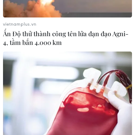
nguồn điện cho AI
30/07/2026 01:35
vietnamplus.vn
Ấn Độ thử thành công tên lửa đạn đạo Agni-
Kia đầu tư 649 triệu USD sản xuất ôtô
4, tầm bắn 4.000 km
điện tại Mexico
29/07/2026 23:45
Động đất tại Kumamoto làm đình trệ
chuỗi cung ứng bán dẫn và ôtô Nhật
Bản
29/07/2026 14:37
Triệu hồi để kiểm tra sản phẩm xe
môtô Honda CB1000 Hornet