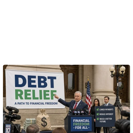
trường Nhật Bản, trong nỗ lực của hãng này
chiếm lĩnh phân khúc xe chạy hoàn toàn bằng
điện tại thị trường của đất nước “Mặt Trời mọc."
BYD Seal là mẫu sedan chạy điện với thiết kế
thể thao, có giá khởi điểm là 5,28 triệu yen
(khoảng 33.100 USD). Xe có thể hoạt động phạm
vi tối đa khoảng 640 km mỗi lần sạc pin, xa hơn
so với hai mẫu xe khác của BYD đã có mặt tại
Nhật Bản là ATTO 3 và Dolphin.
Mặc dù Seal có các phiên bản xe lai sạc điện tại
các thị trường khác ngoài Trung Quốc, song BYD
cho biết sẽ không “chào sân” tại Nhật Bản
những dòng xe lai như vậy.
BYD Seal sẽ được bàn giao cho khách hàng tại