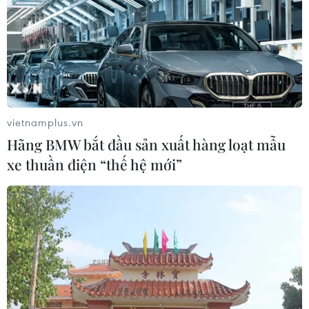
có động thái rút lui trong lĩnh vực xe điện và đối với một
số hãng, kế hoạch xe điện bị gác lại.
vietnamplus.vn
Hãng BMW bắt đầu sản xuất hàng loạt mẫu
xe thuần điện “thế hệ mới”
Xe điện Huyndai và Kia ngày càng được ưa