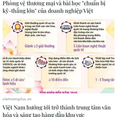
27/07/2026 02:47
Phòng vệ thương mại và bài học "chuẩn bị
kỹ-thắng lớn" của doanh nghiệp Việt
Mở rộng nhiều trường hợp “độ” linh
kiện xe nhưng không bị coi là cải tạo
27/07/2026 01:44
Bộ Xây dựng nói gì về việc đạp thốc
ga khi đưa xe ôtô đi đăng kiểm?
25/07/2026 03:28
Cổ phiếu Tesla lao dốc, vốn hóa thị
vietnamplus.vn
trường "bốc hơi" hơn 140 tỷ USD
Việt Nam hướng tới trở thành trung tâm văn
24/07/2026 14:55
hóa và sáng tạo hàng đầu khu vực