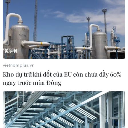
vietnamplus.vn
Kho dự trữ khí đốt của EU còn chưa đầy 60%
ngay trước mùa Đông
Honda và sự chuyển hướng chiến lược
trong phát triển xe điện
10/06/2024 08:29
Thông báo đầu tư vào trung tâm xe điện của Honda
diễn ra giữa bối cảnh các nhà sản xuất ôtô khác đang