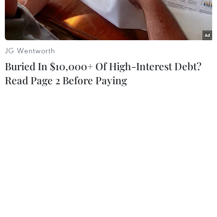
JG Wentworth
Buried In $10,000+ Of High-Interest Debt?
Read Page 2 Before Paying
BYD Seal. (Nguồn: BYD)
Ngày 25/6, hãng sản xuất xe điện BYD của Trung
Quốc thông báo đã cho ra mắt dòng xe sedan
mang tên Seal ở Nhật Bản.
Đây là mẫu xe điện thứ ba mà BYD tung ra thị