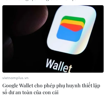
Sẽ ban hành quy chuẩn kỹ thuật đối
với trụ và trạm sạc xe điện trước 30/9
24/07/2026 11:01
Tây Ban Nha trở thành “cứ điểm” xe
điện Trung Quốc tại châu Âu
24/07/2026 08:06
vietnamplus.vn
Bridgestone Việt Nam giới thiệu
Google Wallet cho phép phụ huynh thiết lập
dòng lốp hiệu suất cao thế hệ mới
số dư an toàn của con cái
Potenza
24/07/2026 06:46