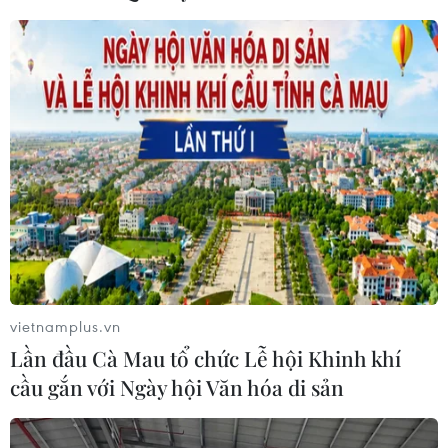
#BYD
#Xe điện
#Tesla
#Thị trường Nhật Bản
Nhật Bản
Trung Quốc
Theo dõi VietnamPlus
vietnamplus.vn
Lần đầu Cà Mau tổ chức Lễ hội Khinh khí
TIN LIÊN QUAN
cầu gắn với Ngày hội Văn hóa di sản