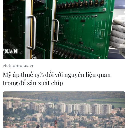
TIN CÙNG CHUYÊN MỤC
Hãng BMW bắt đầu sản xuất hàng
loạt mẫu xe thuần điện “thế hệ mới”
07/08/2026 01:52
Các thương hiệu xe cao cấp của Đức
trong cuộc khủng hoảng lợi nhuận
vietnamplus.vn
04/08/2026 23:03
Mỹ áp thuế 15% đối với nguyên liệu quan
trọng để sản xuất chip
Bứt phá trước "tháng Ngâu": Hãng xe
đồng loạt bung chiêu kích cầu đa
dạng
04/08/2026 04:29