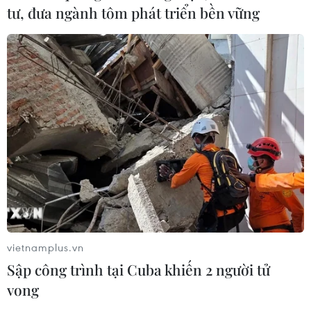
tư, đưa ngành tôm phát triển bền vững
Bàn giao một cá thể Diều hoa Miến
Điện cho Vườn quốc gia Phong Nha-
Kẻ Bàng
05/08/2026 12:11
Bão số 3 tiếp tục đổi hướng, di
chuyển nhanh hơn
05/08/2026 11:31
Xem thêm
vietnamplus.vn
Sập công trình tại Cuba khiến 2 người tử
vong