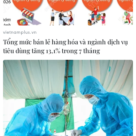
vietnamplus.vn
Lượng nước sông Đà phía hạ lưu thủy điện Hòa Bình cạn nước
Tổng mức bán lẻ hàng hóa và ngành dịch vụ
đã đẩy những ngôi nhà nổi ở xóm vạn chài dưới chân cầu Hòa
tiêu dùng tăng 13,1% trong 7 tháng
Bình 3 thêm xa bờ. (Ảnh: Trọng Đạt/TTXVN)
(TTXVN/Vietnam+)