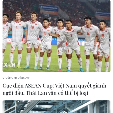
CƠ QUAN CHỦ QUẢN: THÔNG TẤN XÃ VIỆT NAM
Tổng Biên tập: TRẦN TIẾN DUẨN
Phó Tổng Biên tập: NGUYỄN THỊ TÁM, KHÚC THANH
THỦY
Sở hữu trí tuệ
Quy định sử dụng
RSS
Hỗ trợ
Ngôn ngữ
TTXVN
vietnamplus.vn
Dịch vụ tin
Quảng cáo
Cục diện ASEAN Cup: Việt Nam quyết giành
Liên hệ
ngôi đầu, Thái Lan vẫn có thể bị loại