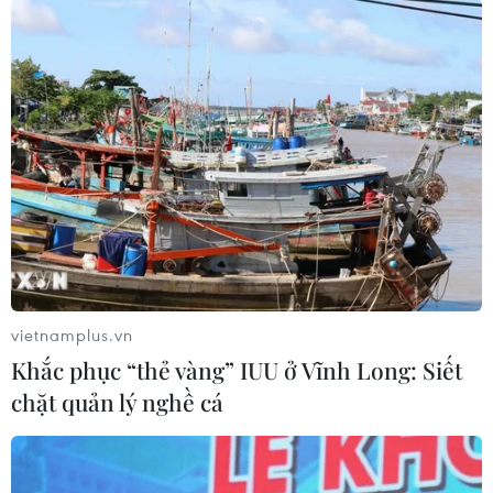
Chân móng cầu Hòa Bình 1 trồi lên khi sông Đà phía hạ lưu bị
cạn nước. (Ảnh: Trọng Đạt/TTXVN)
vietnamplus.vn
Khắc phục “thẻ vàng” IUU ở Vĩnh Long: Siết
chặt quản lý nghề cá