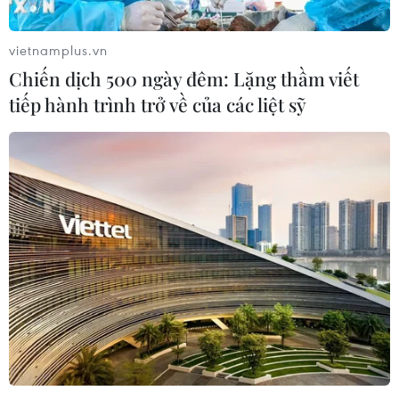
vietnamplus.vn
Chiến dịch 500 ngày đêm: Lặng thầm viết
tiếp hành trình trở về của các liệt sỹ
#Hòa Bình
#Thủy điện Hòa Bình
#Lòng sông Đà
#Cạn trơ đáy
#Xóm vạn chài
Hòa Bình
Phú Thọ
Theo dõi VietnamPlus