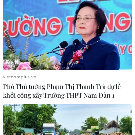
Người dân lội nước giăng lưới bắt cá ngay giữa dòng sông Đà.
(Ảnh: Trọng Đạt/TTXVN)
vietnamplus.vn
Phó Thủ tướng Phạm Thị Thanh Trà dự lễ
khởi công xây Trường THPT Nam Đàn 1
Các đồ vật nằm trơ trọi trên lòng sông Đà bị cạn nước. (Ảnh:
Trọng Đạt/TTXVN)