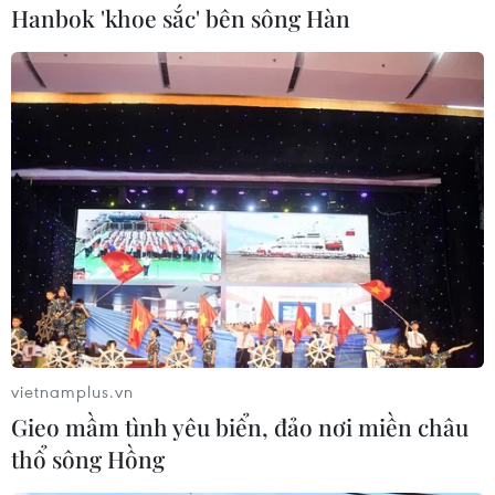
Hanbok 'khoe sắc' bên sông Hàn
Lòng sông đà phía hạ lưu thủy điện Hòa Bình cạn trơ đáy. (Ảnh:
Trọng Đạt/TTXVN)
vietnamplus.vn
Gieo mầm tình yêu biển, đảo nơi miền châu
thổ sông Hồng