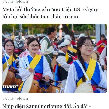
vietnamplus.vn
Meta bồi thường gần 600 triệu USD vì gây
tổn hại sức khỏe tâm thần trẻ em
Người dân lội giữa sông Đà trong những ngày cạn nước. (Ảnh:
Trọng Đạt/TTXVN)
Người dân thành phố Hòa Bình vui chơi trên dải cát nổi lên trên
sông Đà đoạn gần cầu Hòa Bình 2. (Ảnh: Trọng Đạt/TTXVN)
vietnamplus.vn
Nhịp điệu Samulnori vang dội, Áo dài -