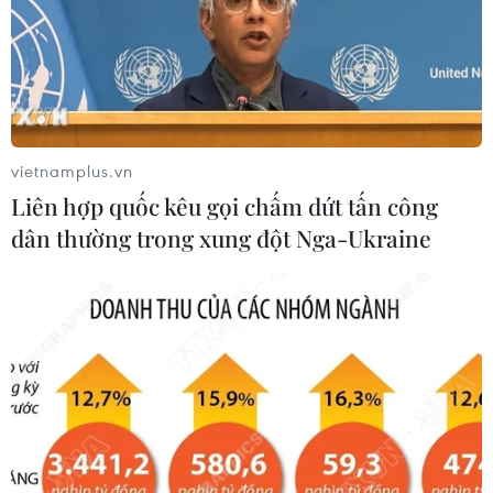
vietnamplus.vn
Liên hợp quốc kêu gọi chấm dứt tấn công
Bờ cát dài lộ rõ ngay phía làng vạn chài dưới chân cầu Hòa
dân thường trong xung đột Nga-Ukraine
Bình 3. (Ảnh: Trọng Đạt/TTXVN)