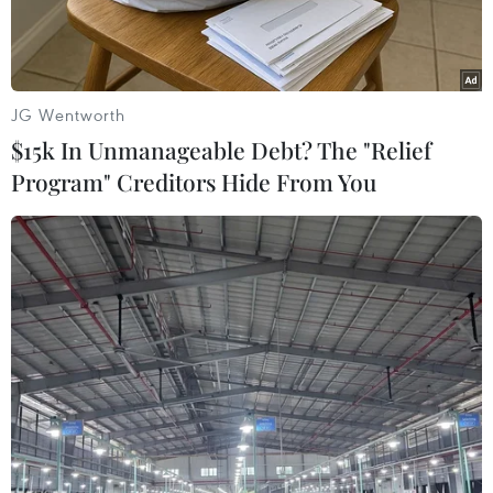
JG Wentworth
$15k In Unmanageable Debt? The "Relief
Program" Creditors Hide From You
Lòng sông Đà cạn nước trơ đầy sỏi đá. (Ảnh: Trọng Đạt/TTXVN)