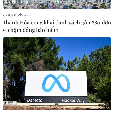
vietnamplus.vn
Thanh Hóa công khai danh sách gần 880 đơn
vị chậm đóng bảo hiểm
Cầu Hòa Bình 1 bị cạn nước trơ móng cầu. (Ảnh: Trọng
Đạt/TTXVN)