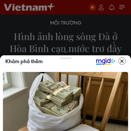
MÔI TRƯỜNG
Hình ảnh lòng sông Đà ở
Hòa Bình cạn nước trơ đầy
sỏi đá
Khám phá thêm
13/06/2023 08:56
Nắng nóng kéo dài đã làm hồ thủy điện Hòa Bình
dần tiệm cận mực nước chết, trong khi hạ lưu
Sông Đà đoạn phía dưới chân đập thủy điện Hòa
Bình có những thời điểm nước cạn trơ đáy.