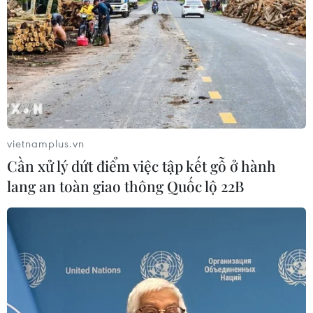
vietnamplus.vn
Cần xử lý dứt điểm việc tập kết gỗ ở hành
lang an toàn giao thông Quốc lộ 22B
Người dân giăng lưới bắt cá ngay giữa lòng sông Đà bị cạn
nước. (Ảnh: Trọng Đạt/TTXVN)