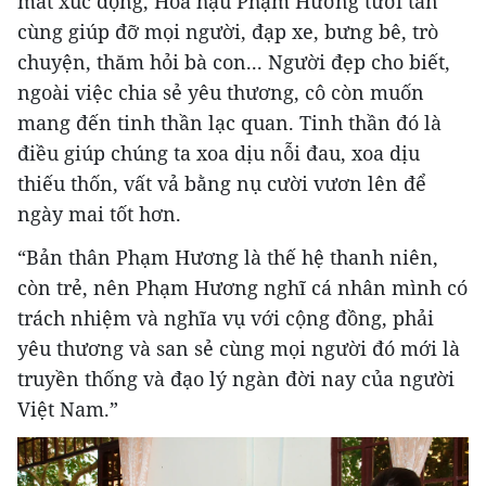
mắt xúc động, Hoa hậu Phạm Hương tươi tắn
cùng giúp đỡ mọi người, đạp xe, bưng bê, trò
chuyện, thăm hỏi bà con... Người đẹp cho biết,
ngoài việc chia sẻ yêu thương, cô còn muốn
mang đến tinh thần lạc quan. Tinh thần đó là
điều giúp chúng ta xoa dịu nỗi đau, xoa dịu
thiếu thốn, vất vả bằng nụ cười vươn lên để
ngày mai tốt hơn.
“Bản thân Phạm Hương là thế hệ thanh niên,
còn trẻ, nên Phạm Hương nghĩ cá nhân mình có
trách nhiệm và nghĩa vụ với cộng đồng, phải
yêu thương và san sẻ cùng mọi người đó mới là
truyền thống và đạo lý ngàn đời nay của người
Việt Nam.”