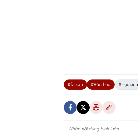
#Di sản
#Văn hóa
#Học sinh