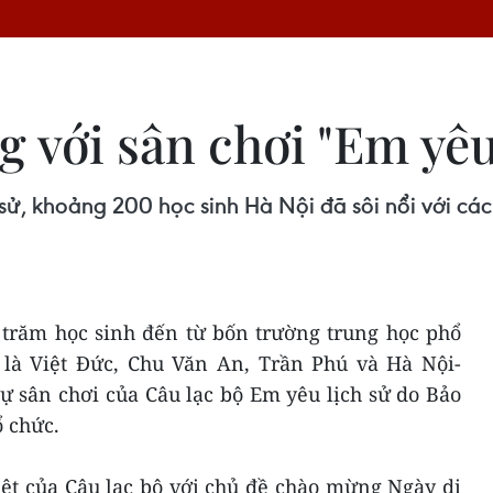
 với sân chơi "Em yêu
 sử, khoảng 200 học sinh Hà Nội đã sôi nổi với cá
 trăm học sinh đến từ bốn trường trung học phổ
 là Việt Đức, Chu Văn An, Trần Phú và Hà Nội-
 sân chơi của Câu lạc bộ Em yêu lịch sử do Bảo
 chức.
iệt của Câu lạc bộ với chủ đề chào mừng Ngày di