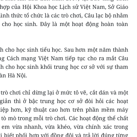
hợp của Hội Khoa học Lịch sử Việt Nam, Sở Giáo
ình thức tổ chức là các trò chơi, Câu lạc bộ nhằm
ử cho học sinh. Đây là một hoạt động hoàn toàn
nh cho học sinh tiểu học. Sau hơn một năm thành
àng Cách mạng Việt Nam tiếp tục cho ra mắt Câu
h cho học sinh khối trung học cơ sở với sự tham
bàn Hà Nội.
trò chơi chỉ dừng lại ở mức tô vẽ, cắt dán và một
giản thì ở bậc trung học cơ sở đòi hỏi các hoạt
hiệp hơn, kỹ thuật cao hơn trên phần mềm máy
tò mò trong mỗi trò chơi. Các hoạt động thể chất
 em vừa nhanh, vừa khéo, vừa chính xác trong
i biết phối hợp với đồng đội và trả lời đúng từng