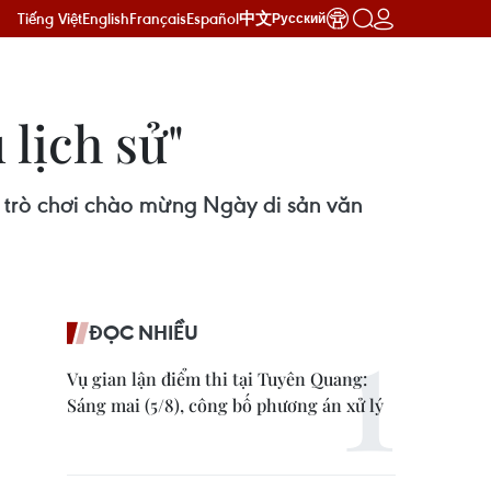
Tiếng Việt
English
Français
Español
中文
Русский
 lịch sử"
c trò chơi chào mừng Ngày di sản văn
ĐỌC NHIỀU
Vụ gian lận điểm thi tại Tuyên Quang:
Sáng mai (5/8), công bố phương án xử lý