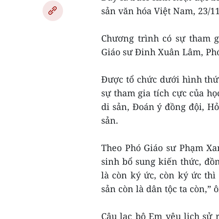
sản văn hóa Việt Nam, 23/11
Chương trình có sự tham 
Giáo sư Đinh Xuân Lâm, P
Được tổ chức dưới hình thức
sự tham gia tích cực của họ
di sản, Đoán ý đồng đội, H
sản.
Theo Phó Giáo sư Phạm Xan
sinh bổ sung kiến thức, đồn
là còn ký ức, còn ký ức thì
sản còn là dân tộc ta còn,” 
Câu lạc bộ Em yêu lịch sử 