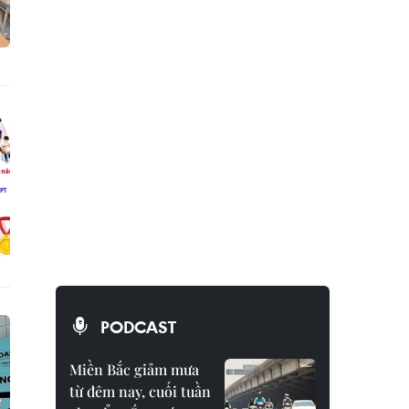
PODCAST
Miền Bắc giảm mưa
từ đêm nay, cuối tuần