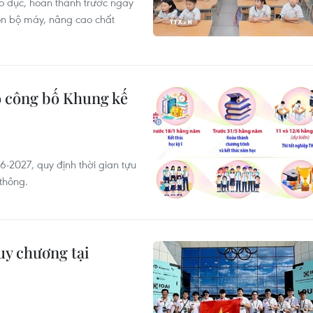
áo dục, hoàn thành trước ngày
n bộ máy, nâng cao chất
o công bố Khung kế
-2027, quy định thời gian tựu
 thông.
uy chương tại