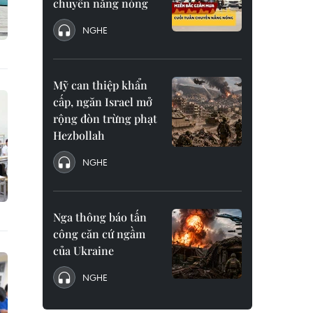
chuyển nắng nóng
NGHE
Mỹ can thiệp khẩn
cấp, ngăn Israel mở
rộng đòn trừng phạt
Hezbollah
NGHE
Nga thông báo tấn
công căn cứ ngầm
của Ukraine
NGHE