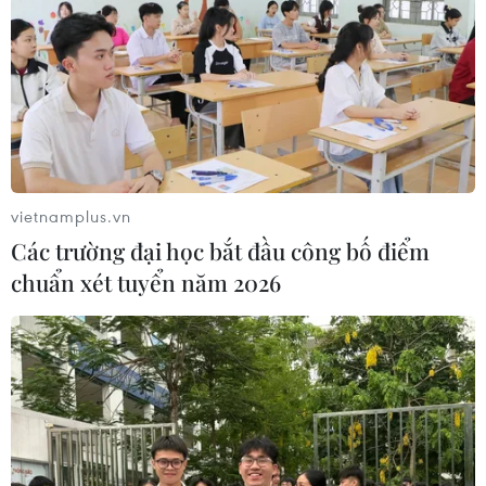
#Hội chợ
#Nông sản
#Doanh nghiệp
#Người tiêu dùng
#Truy xuất nguồn gốc
#An toàn
#Thực phẩm
#Chế biến
#Công nghệ cao
vietnamplus.vn
TP. Hà Nội
Các trường đại học bắt đầu công bố điểm
chuẩn xét tuyển năm 2026
Theo dõi VietnamPlus