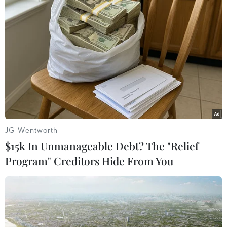
Gian hàng gạo thu hút người mua. (Ảnh: Thanh
Tâm/Vietnam+)
JG Wentworth
$15k In Unmanageable Debt? The "Relief
Program" Creditors Hide From You