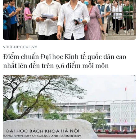
TIN LIÊN QUAN
vietnamplus.vn
Điểm chuẩn Đại học Kinh tế quốc dân cao
nhất lên đến trên 9,6 điểm mỗi môn
Đi tìm mô hình liên kết hiệu quả trong sản
xuất rau an toàn
28/09/2016 04:01