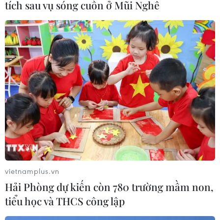
tích sau vụ sóng cuốn ở Mũi Nghê
Gian hàng của các câu lạc bộ khởi nghiệp thu hút người mua.
(Ảnh: Thanh Tâm/Vietnam+)
vietnamplus.vn
Hải Phòng dự kiến còn 780 trường mầm non,
tiểu học và THCS công lập