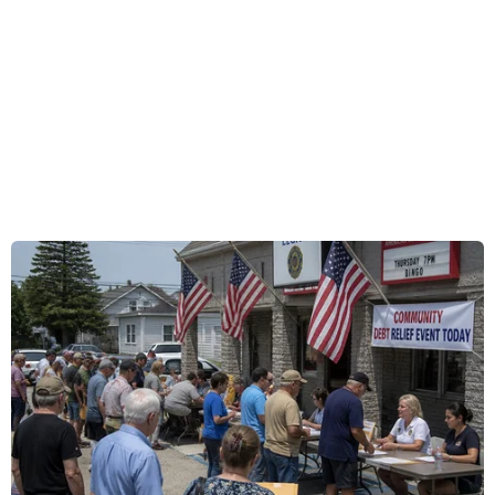
Doanh nghiệp Hàng Việt Nam chất lượng cao tổ
chức với chủ đề “Thực phẩm - Nông sản sạch”
thu hút được nhiều người tiêu dùng Thủ Đô đến
tham quan và mua sắm. Đây là một Hội chợ
chuyên ngành về thực phẩm và nông sản sạch
tại Hà Nội. Hội chợ diễn ra từ ngày 6/10 đến hết
ngày 9/10, tại Trung tâm hội chợ triển lãm nông
nghiệp Việt Nam (489 Hoàng Quốc Việt, Cầu
Giấy, Hà Nội).
Hội chợ nhằm cổ vũ cho sản xuất kinh doanh
nông sản an toàn, ứng dụng công nghệ cao
hướng đến chuẩn mới cho thực phẩm Việt: An
toàn, thân thiện với môi trường, chất lượng hợp
với chuẩn toàn cầu của thời kỳ hội nhập mới.
Hội chợ thu hút khoảng 150 doanh nghiệp và