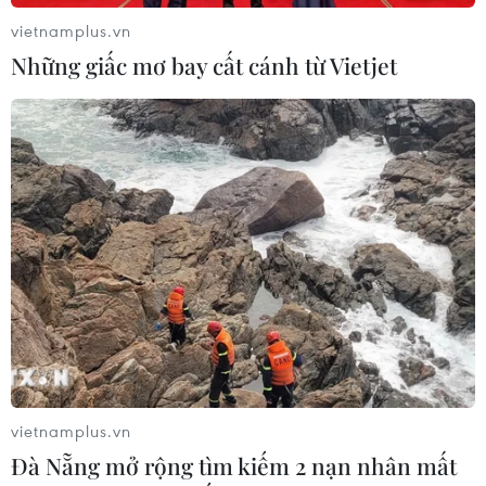
vietnamplus.vn
Những giấc mơ bay cất cánh từ Vietjet
Hội chợ quy tụ nhiều đặc sản của các vùng miền. (Ảnh: Thanh
Tâm/Vietnam+)
vietnamplus.vn
Đà Nẵng mở rộng tìm kiếm 2 nạn nhân mất