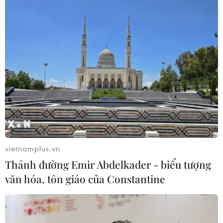
Các sản phẩm bày bán tại Hội chợ đều có nguồn gốc xuất xứ
giúp người mua truy xuất dễ dàng. (Ảnh: Thanh
Tâm/Vietnam+)
vietnamplus.vn
Thánh đường Emir Abdelkader - biểu tượng
văn hóa, tôn giáo của Constantine