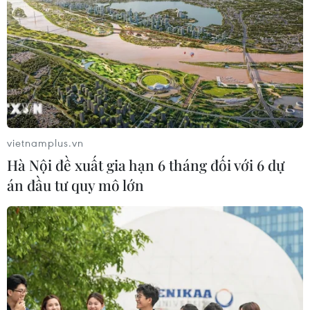
Người mua tìm hiểu về chất lượng sản phẩm. (Ảnh: Thanh
Tâm/Vietnam+)
vietnamplus.vn
Hà Nội đề xuất gia hạn 6 tháng đối với 6 dự
án đầu tư quy mô lớn
Doanh nghiệp áp dụng khuyến mãi thu hút người mua. (Ảnh: