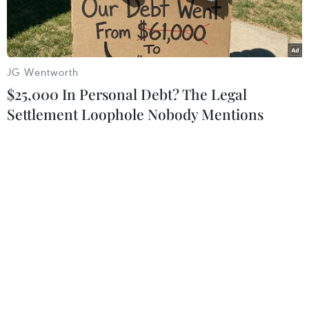
quan và mua sắm.
JG Wentworth
$25,000 In Personal Debt? The Legal
Settlement Loophole Nobody Mentions
Người tiêu dùng lựa chọn các sản phẩm an toàn tại Hội chợ.
(Ảnh: Thanh Tâm/Vietnam+)
Hội chợ Hàng Việt Nam chất lượng cao do Hội