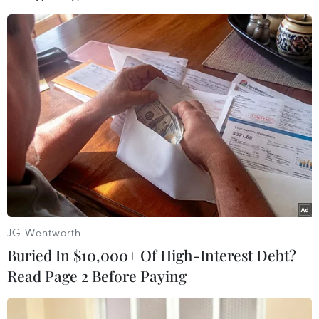
Người dân Thủ đô thưởng thức những món ăn đặc sản vùng
Nam Bộ ngay tại Hội chợ. (Ảnh: Thanh Tâm/Vietnam+)
JG Wentworth
Buried In $10,000+ Of High-Interest Debt?
Read Page 2 Before Paying