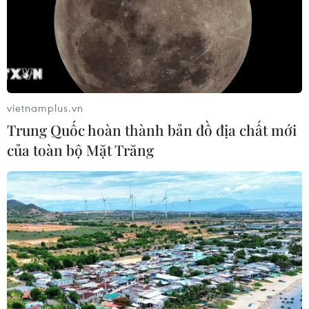
vietnamplus.vn
Trung Quốc hoàn thành bản đồ địa chất mới
của toàn bộ Mặt Trăng
Liên minh châu Âu sẵn sàng đạt thỏa
thuận thuế quan với Mỹ
03/07/2025 14:15
Chủ tịch Ủy ban châu Âu Ursula von der Leyen ngày 3/7
cho biết EU “sẵn sàng cho một thỏa thuận” với Mỹ, trước
thềm cuộc đàm phán tại Washington nhằm tìm giải