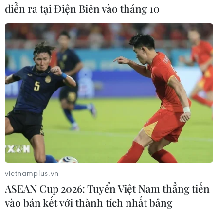
diễn ra tại Điện Biên vào tháng 10
#Liên minh châu Âu
vietnamplus.vn
#Hội nghị thượng đỉnh EU – Trung Quốc
#EU-Trung Quốc
ASEAN Cup 2026: Tuyển Việt Nam thẳng tiến
vào bán kết với thành tích nhất bảng