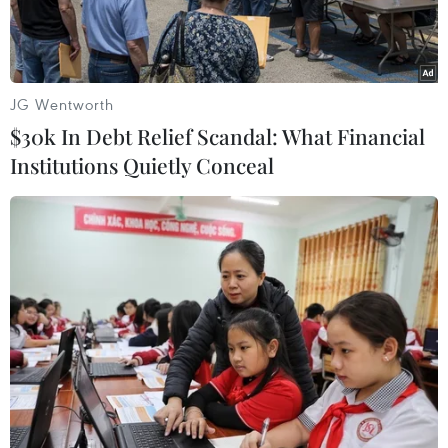
JG Wentworth
$30k In Debt Relief Scandal: What Financial
Institutions Quietly Conceal
Quốc kỳ Trung Quốc (trái) và cờ Liên minh châu Âu (EU). (Ảnh:
AFP/TTXVN)
Tuần này, các nhà lãnh đạo cấp cao của Liên
minh châu Âu (EU) có chuyến công du châu Á
mang ý nghĩa chiến lược.