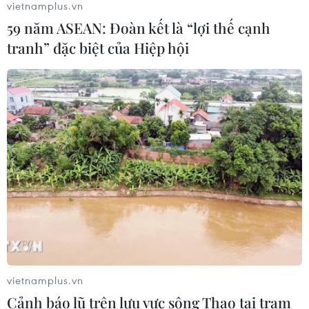
qua tháng đẫm máu nhất
vietnamplus.vn
05/08/2026 23:47
59 năm ASEAN: Đoàn kết là “lợi thế cạnh
tranh” đặc biệt của Hiệp hội
Đức điều tra vụ UAV gắn thuốc nổ
xuất hiện tại sân bay
05/08/2026 23:43
Bất ổn địa chính trị kìm hãm tăng
trưởng Eurozone
05/08/2026 22:59
Tổng thống Nga thay đổi vị
vietnamplus.vn
trí các chỉ huy tại mặt trận Ukraine
Cảnh báo lũ trên lưu vực sông Thao tại trạm