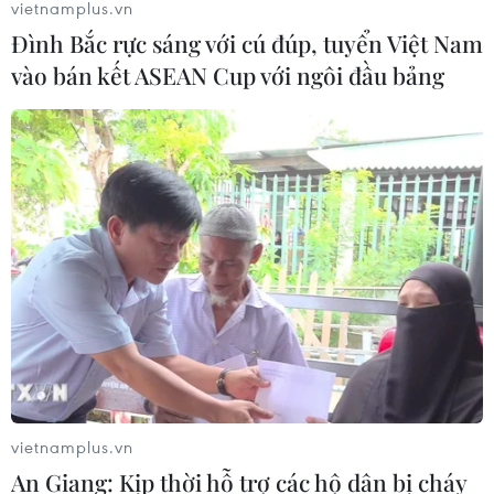
vietnamplus.vn
Đình Bắc rực sáng với cú đúp, tuyển Việt Nam
vào bán kết ASEAN Cup với ngôi đầu bảng
vietnamplus.vn
An Giang: Kịp thời hỗ trợ các hộ dân bị cháy