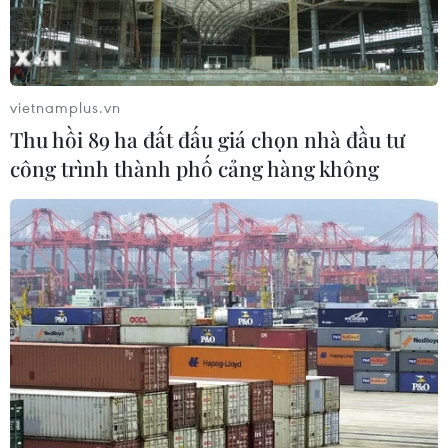
Nga thúc đẩy đa dạng hóa tuyến vận
tải kết nối châu Á qua Ấn Độ Dương
06/08/2026 15:34
vietnamplus.vn
Thu hồi 89 ha đất đấu giá chọn nhà đầu tư
Italy và Hy Lạp trở thành điểm nóng
công trình thành phố cảng hàng không
của virus Tây sông Nile
06/08/2026 13:24
NATO ưu tiên đẩy nhanh chuyển
giao hệ thống phòng không cho
Ukraine
06/08/2026 12:24
Thắt chặt tình hữu nghị sắt son giữa