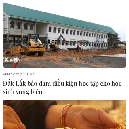
vietnamplus.vn
Đắk Lắk bảo đảm điều kiện học tập cho học
TIN CÙNG CHUYÊN MỤC
sinh vùng biên
Liên hợp quốc kêu gọi chấm dứt tấn
công dân thường trong xung đột
Nga-Ukraine
07/08/2026 04:29