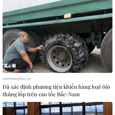
Theo dõi VietnamPlus
TIN LIÊN QUAN
vietnamplus.vn
Đã xác định phương tiện khiến hàng loạt ôtô
thủng lốp trên cao tốc Bắc-Nam