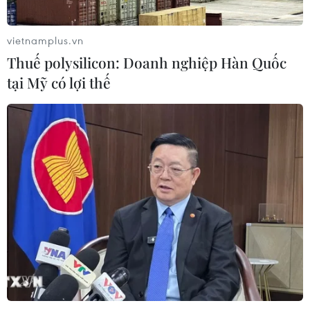
các cựu chuyên gia quân sự Nga với
Việt Nam
vietnamplus.vn
06/08/2026 06:23
Thuế polysilicon: Doanh nghiệp Hàn Quốc
tại Mỹ có lợi thế
Anh công bố kết quả điều tra ban
đầu vụ đâm dao ở trung tâm London
06/08/2026 06:00
Ba Lan thảo luận việc thành lập căn
cứ quân sự thường trực với Mỹ
06/08/2026 00:06
Liên hợp quốc: Xung đột Ukraine trải