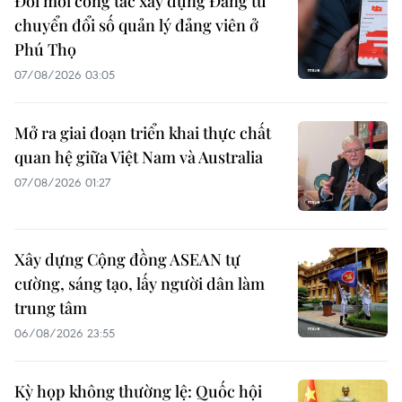
Đổi mới công tác xây dựng Đảng từ
chuyển đổi số quản lý đảng viên ở
Phú Thọ
07/08/2026 03:05
Mở ra giai đoạn triển khai thực chất
quan hệ giữa Việt Nam và Australia
07/08/2026 01:27
Xây dựng Cộng đồng ASEAN tự
cường, sáng tạo, lấy người dân làm
trung tâm
06/08/2026 23:55
Kỳ họp không thường lệ: Quốc hội