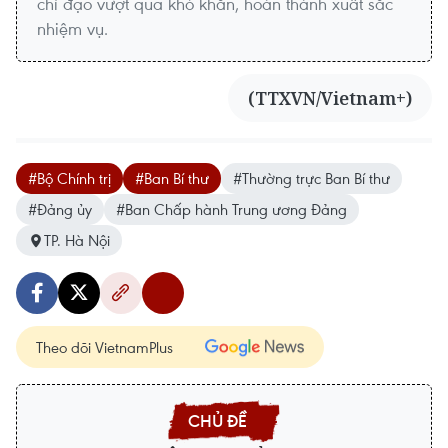
chỉ đạo vượt qua khó khăn, hoàn thành xuất sắc
nhiệm vụ.
(TTXVN/Vietnam+)
#Bộ Chính trị
#Ban Bí thư
#Thường trực Ban Bí thư
#Đảng ủy
#Ban Chấp hành Trung ương Đảng
TP. Hà Nội
Theo dõi VietnamPlus