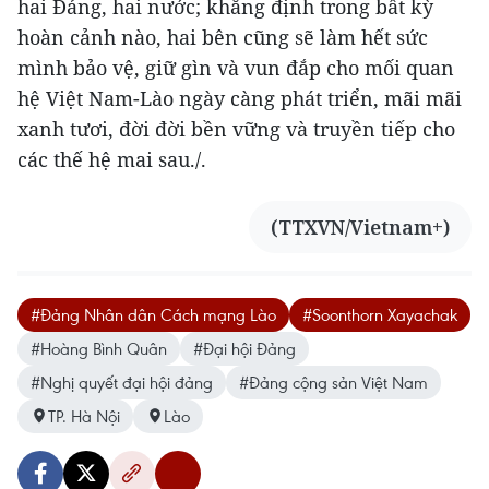
hai Đảng, hai nước; khẳng định trong bất kỳ
hoàn cảnh nào, hai bên cũng sẽ làm hết sức
mình bảo vệ, giữ gìn và vun đắp cho mối quan
hệ Việt Nam-Lào ngày càng phát triển, mãi mãi
xanh tươi, đời đời bền vững và truyền tiếp cho
các thế hệ mai sau./.
(TTXVN/Vietnam+)
#Đảng Nhân dân Cách mạng Lào
#Soonthorn Xayachak
#Hoàng Bình Quân
#Đại hội Đảng
#Nghị quyết đại hội đảng
#Đảng cộng sản Việt Nam
TP. Hà Nội
Lào