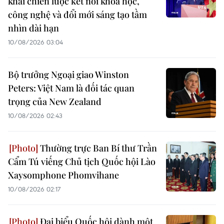
khai chiến lược kết nối khoa học,
công nghệ và đổi mới sáng tạo tầm
nhìn dài hạn
10/08/2026 03:04
Bộ trưởng Ngoại giao Winston
Peters: Việt Nam là đối tác quan
trọng của New Zealand
10/08/2026 02:43
Thường trực Ban Bí thư Trần
Cẩm Tú viếng Chủ tịch Quốc hội Lào
Xaysomphone Phomvihane
10/08/2026 02:17
Đại biểu Quốc hội dành một