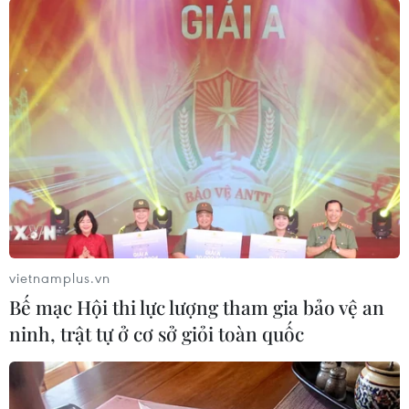
niên, tấm gương thanh thiếu niên tiêu biểu, đời
sống giới trẻ, tạo sự quan tâm của các cấp, các
ngành, xã hội đối với công tác giáo dục, bồi
dưỡng và phát huy thế hệ trẻ. Trải qua 7 năm tổ
chức, giải đã nhận được hơn 3.000 tác phẩm báo
chí gửi về dự thi./.
(Vietnam+)
vietnamplus.vn
Bế mạc Hội thi lực lượng tham gia bảo vệ an
ninh, trật tự ở cơ sở giỏi toàn quốc