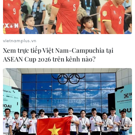
Những bài viết của các nhà báo, phóng viên, biên tập
viên, cộng tác viên đã xây dựng hình ảnh Thành phố Hồ
Chí Minh luôn là điểm đến “An toàn - Sống động - Cởi
mở - Trẻ trung - Đầy hứng khởi.”
vietnamplus.vn
Xem trực tiếp Việt Nam-Campuchia tại
ASEAN Cup 2026 trên kênh nào?