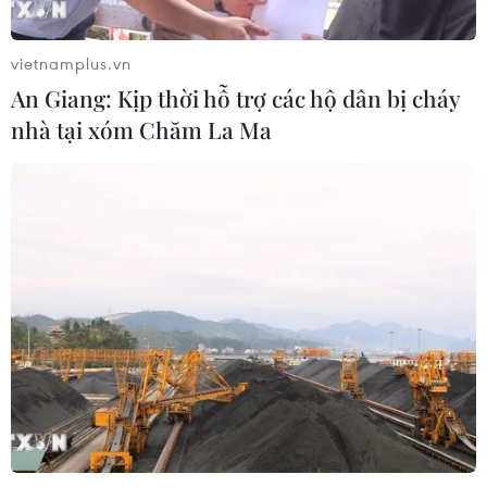
vietnamplus.vn
An Giang: Kịp thời hỗ trợ các hộ dân bị cháy
CƠ QUAN CHỦ QUẢN: THÔNG TẤN XÃ VIỆT NAM
nhà tại xóm Chăm La Ma
Tổng Biên tập: TRẦN TIẾN DUẨN
Phó Tổng Biên tập: NGUYỄN THỊ TÁM, KHÚC THANH
THỦY
Sở hữu trí tuệ
Quy định sử dụng
RSS
Hỗ trợ
Ngôn ngữ
TTXVN
Dịch vụ tin
Quảng cáo
Liên hệ