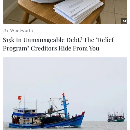
tác giả có tác phẩm xuất sắc gửi dự thi.
JG Wentworth
$15k In Unmanageable Debt? The "Relief
Program" Creditors Hide From You
Ban tổ chức trao giải cho nhóm tác giả đoạt giải A. (Ảnh: Minh
Đức/TTXVN)
Chiều nay, 17/1, Trung ương Đoàn Thanh niên
Cộng sản Hồ Chí Minh đã tổ chức Lễ trao Giải