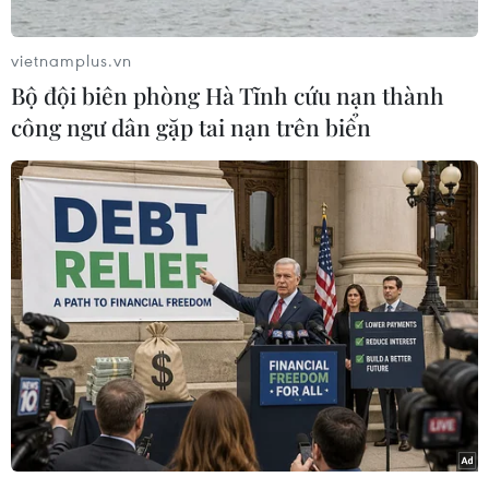
báo chí toàn quốc về công tác Đoàn và phong
trào thanh thiếu nhi năm 2023.
vietnamplus.vn
Theo Bí thư Trung ương Đoàn Nguyễn Minh
Bộ đội biên phòng Hà Tĩnh cứu nạn thành
Triết, sau tháng 3 phát động, Giải thưởng đã
công ngư dân gặp tai nạn trên biển
nhận được 428 tác phẩm tham gia dự thi từ các
cơ quan báo chí Trung ương và địa phương,
tăng gấp đôi so với số tác phẩm dự thi năm
2022. Trong đó có 281 tác phẩm báo in và báo
điện tử; 147 tác phẩm phát thanh, truyền hình.
Các tác phẩm tham gia giải năm nay được đầu
tư công phu, phong phú về đề tài, sắc sảo về nội
dung, đa dạng về phong cách và hiện đại về
phương thức thể hiện. Các tác phẩm đã phản
ánh toàn diện, đa dạng và có chiều sâu, có
nhiều nét mới về công tác đoàn và phong trào