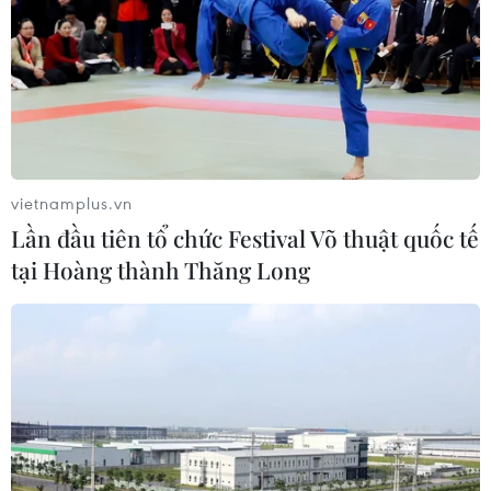
TIN CÙNG CHUYÊN MỤC
Bản Lồng - nơi văn hóa Mông hòa
nhịp cùng du lịch cộng đồng giữa
cổng trời Pha Đin
07/08/2026 08:31
vietnamplus.vn
Lần đầu tiên tổ chức Festival Võ thuật quốc tế
Báo Argentina nói ngành vật liệu
tại Hoàng thành Thăng Long
công nghệ cao Việt Nam "hút" đầu tư
nước ngoài
05/08/2026 03:11
Nâng cao nhận thức về vai trò chủ
động, tích cực của Việt Nam trong
ASEAN