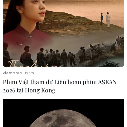
Nghệ An: Bị xử phạt vì phát tán
thông tin giả về sáp nhập đơn vị
hành chính
29/07/2026 10:28
Việt Nam-Lào tăng cường hợp tác
giữa các cơ quan lý luận của Đảng
28/07/2026 14:26
vietnamplus.vn
Phim Việt tham dự Liên hoan phim ASEAN
Sắp khởi động Chiến dịch TinAI?
2026 tại Hong Kong
ứng phó làn sóng tin giả
27/07/2026 06:04
Hợp tác truyền thông giữa