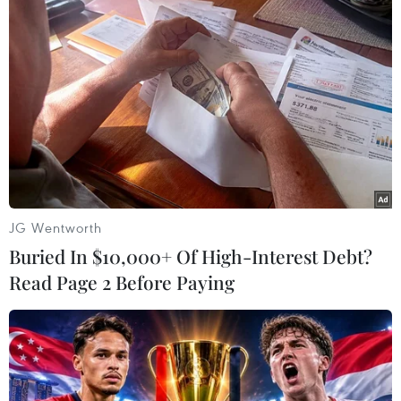
#Công tác Đoàn
#Trung ương Đoàn
#Giải báo chí
Theo dõi VietnamPlus
JG Wentworth
Buried In $10,000+ Of High-Interest Debt?
Read Page 2 Before Paying
TIN LIÊN QUAN