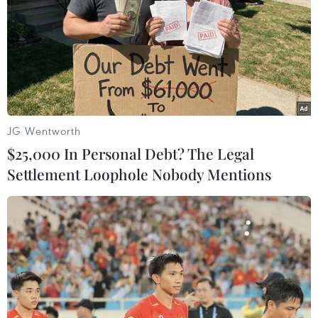
JG Wentworth
$25,000 In Personal Debt? The Legal
Settlement Loophole Nobody Mentions
Trao Giải thưởng Báo chí viết về du lịch
Thành phố Hồ Chí Minh
07/12/2023 12:50