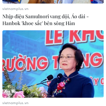
vietnamplus.vn
Nhịp điệu Samulnori vang dội, Áo dài -
Hanbok 'khoe sắc' bên sông Hàn
Hàng ngàn giấy lưu hành sắp hết hạn:
Nguy cơ thiếu thuốc trầm trọng
27/10/2022 02:12
Theo báo cáo của Bộ Y tế, hiện có khoảng hơn 24.000
giấy đăng ký thuốc có hiệu lực trên hệ thống, tuy nhiên
có 10.000 giấy đăng ký lưu hành thuốc hết hiệu lực sau
ngày 31 tháng 12 năm 2022.
vietnamplus.vn