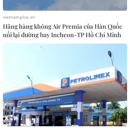
vietnamplus.vn
Hãng hàng không Air Premia của Hàn Quốc
nối lại đường bay Incheon-TP Hồ Chí Minh
TIN CÙNG CHUYÊN MỤC
Cuộc tìm kiếm và vá lại những 'trái
tim lỗi '
07/08/2026 04:03