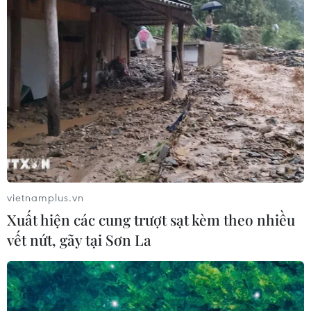
#phòng chống dịch
#sản xuất vaccine
#ngân sách
#họp quốc hội
TP. Hà Nội
Tp. Hồ Chí Minh
Theo dõi VietnamPlus
vietnamplus.vn
Xuất hiện các cung trượt sạt kèm theo nhiều
vết nứt, gãy tại Sơn La
TIN LIÊN QUAN