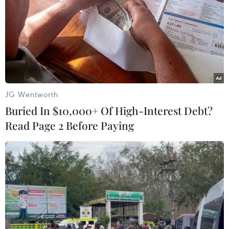
Về việc tổng kết và đưa ra thành những bài học
kinh nghiệm, Bộ trưởng Bộ Y tế Đào Hồng Lan
cho biết Thủ tướng Chính phủ đã giao cho
ngành Y tế đang phối hợp cùng với các bộ,
ngành, địa phương để tổng kết 3 năm trong
công tác phòng chống dịch để từ đó đánh giá
những mặt làm được những mặt chưa làm
JG Wentworth
được, nguyên nhân, tồn tại và đặc biệt là những
Buried In $10,000+ Of High-Interest Debt?
bài học kinh nghiệm cho thời gian tới.
Read Page 2 Before Paying
Để nghị kéo dài thời gian phân bổ kinh phí
chống dịch
Tại phiên thảo luận, Bộ trưởng Bộ Tài chính Hồ
Đức Phớc cho hay, trên cơ sở tổng hợp 24/54 địa
phương, căn cứ quy định của Luật Ngân sách
Nhà nước, Nghị quyết số 30 của Quốc hội, Chính