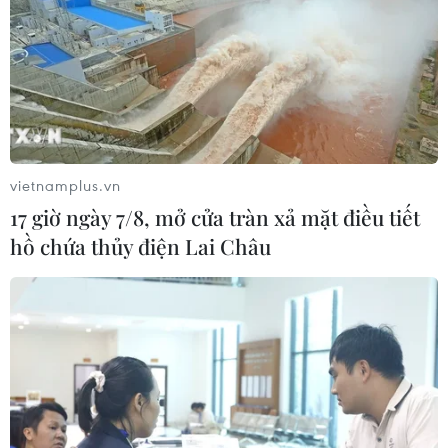
phòng, chống dịch COVID-19 theo quy định tại mục 3
Nghị quyết số 30/2021/QH15 của Quốc hội.
vietnamplus.vn
17 giờ ngày 7/8, mở cửa tràn xả mặt điều tiết
hồ chứa thủy điện Lai Châu
Đề xuất tiếp tục kéo dài chính sách đặc