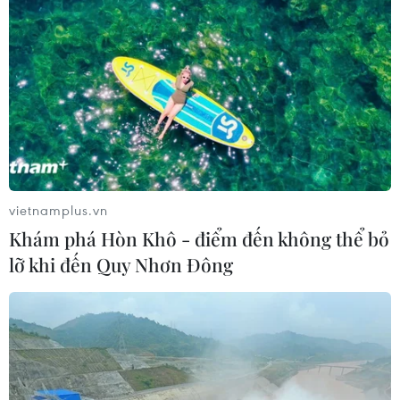
vietnamplus.vn
Khám phá Hòn Khô - điểm đến không thể bỏ
lỡ khi đến Quy Nhơn Đông
Đánh giá việc thực hiện Nghị quyết 30 về
chính sách phòng, chống dịch
27/09/2022 06:41
Các địa phương nhận định Chính phủ đã chủ động,
sáng tạo áp dụng linh hoạt, kịp thời các biện pháp