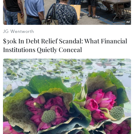
JG Wentworth
$30k In Debt Relief Scandal: What Financial
Institutions Quietly Conceal
Bộ trưởng Bộ Y tế Đào Hồng Lan giải trình, làm rõ một số vấn đề
đại biểu Quốc hội nêu. (Ảnh: TTXVN)
Đánh giá về thực hiện Quy định tại Nghị quyết
số 30/2021/QH15 về các chính sách phòng chống
dịch COVID-19, nhiều đại biểu đề xuất cần cơ