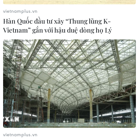
vietnamplus.vn
Hàn Quốc đầu tư xây “Thung lũng K-
Vietnam” gắn với hậu duệ dòng họ Lý
Chủ nhiệm Ủy ban Tài chính, Ngân sách của Quốc hội Nguyễn
Phú Cường trình bày Báo cáo thẩm tra việc chuyển nguồn kinh
phí công tác phòng, chống dịch COVID-19 năm 2021 của các
địa phương sang niên độ ngân sách năm 2022 . (Ảnh: TTXVN)
Về nội dung cụ thể, theo ông Nguyễn Phú
Cường, Tờ trình của Chính phủ, 24/54 địa
phương có đề xuất chuyển nguồn kinh phí
phòng chống dịch COVID-19 là 5.016,674 tỷ đồng
đã được bố trí trong dự toán để chi cho phòng,
chống dịch COVID-19 năm 2021 sang niên độ
vietnamplus.vn
ngân sách năm 2022 để chi cho công tác phòng,