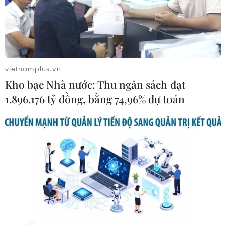
thù phòng chống dịch COVID-19
30/09/2022 06:54
Chính phủ đề nghị Quốc hội cho phép tiếp tục áp dụng
một số chính sách đặc biệt, đặc thù về khám, chữa
bệnh, thuốc, vaccine nhằm đáp ứng kịp thời yêu cầu
vietnamplus.vn
phòng chống dịch.
Kho bạc Nhà nước: Thu ngân sách đạt
1.896.176 tỷ đồng, bằng 74,96% dự toán