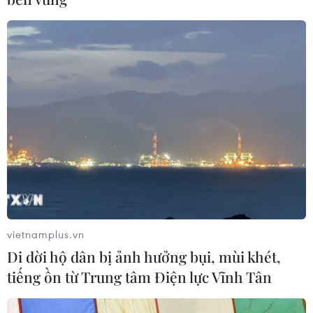
quốc phòng-an ninh trong đại dịch COVID-19.
vietnamplus.vn
Di dời hộ dân bị ảnh hưởng bụi, mùi khét,
tiếng ồn từ Trung tâm Điện lực Vĩnh Tân