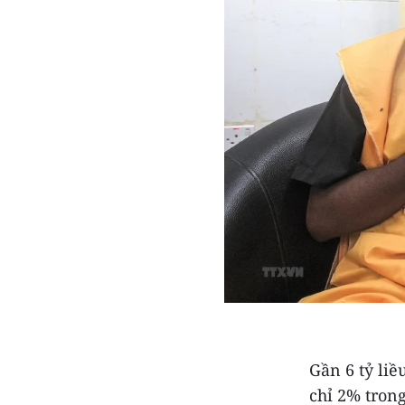
Gần 6 tỷ li
chỉ 2% tron