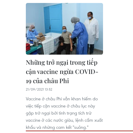
Những trở ngại trong tiếp
cận vaccine ngừa COVID-
19 của châu Phi
21/09/2021 13:52
Vaccine ở châu Phi vẫn khan hiếm do
việc tiếp cận vaccine ở châu lục này
gặp trở ngại bởi tình trạng tích trữ
vaccine ở các nước giàu, lệnh cấm xuất
khẩu và những cam kết "suông."