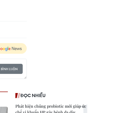
 BÌNH LUẬN
ĐỌC NHIỀU
Phát hiện chủng probiotic mới giúp ức
chế vi khuẩn HP gây bệnh dạ dày