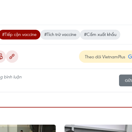
#Tiếp cận vaccine
#Tích trữ vaccine
#Cấm xuất khẩu
Theo dõi VietnamPlus
GỬI