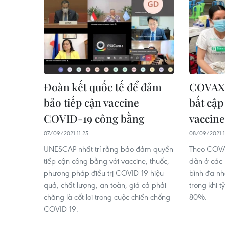
Đoàn kết quốc tế để đảm
COVAX 
bảo tiếp cận vaccine
bất cập
COVID-19 công bằng
vaccine
07/09/2021 11:25
08/09/2021 1
UNESCAP nhất trí rằng bảo đảm quyền
Theo COVA
tiếp cận công bằng với vaccine, thuốc,
dân ở các 
phương pháp điều trị COVID-19 hiệu
bình đã nh
quả, chất lượng, an toàn, giá cả phải
trong khi t
chăng là cốt lõi trong cuộc chiến chống
80%.
COVID-19.