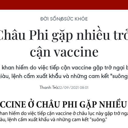
ĐỜI SỐNG
SỨC KHỎE
Châu Phi gặp nhiều trở
cận vaccine
han hiếm do việc tiếp cận vaccine gặp trở ngại bở
iàu, lệnh cấm xuất khẩu và những cam kết "suông
Thanh Trà
22/09/2021 08:01