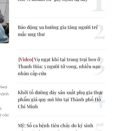
Báo động xu hướng gia tăng người trẻ
mắc ung thư
Vụ ngạt khí tại trang trại heo ở
Thanh Hóa: 5 người tử vong, nhiều nạn
nhân cấp cứu
yiwa
Khởi tố đường dây sản xuất phụ gia thực
 hành
phẩm giả quy mô lớn tại Thành phố Hồ
Chí Minh
y,
ừ các
Mỹ: Số ca bệnh tiêu chảy do ký sinh