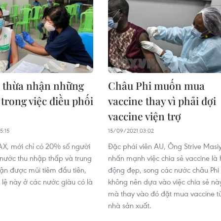
thừa nhận những
Châu Phi muốn mua
 trong việc điều phối
vaccine thay vì phải đợi
vaccine viện trợ
5:15
15/09/2021 03:02
X, mới chỉ có 20% số người
Đặc phái viên AU, Ông Strive Masi
nước thu nhập thấp và trung
nhấn mạnh việc chia sẻ vaccine là
ận được mũi tiêm đầu tiên,
động đẹp, song các nước châu Phi
ỷ lệ này ở các nước giàu có là
không nên dựa vào việc chia sẻ nà
mà thay vào đó đặt mua vaccine t
nhà sản xuất.