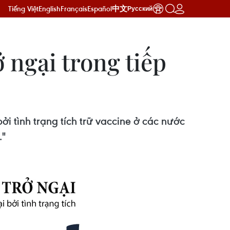
Tiếng Việt
English
Français
Español
中文
Русский
 ngại trong tiếp
i tình trạng tích trữ vaccine ở các nước
."