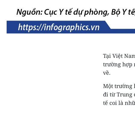
Tại Việt Na
trường hợp 
về.
Một trường 
đi từ Trung 
tế coi là nh