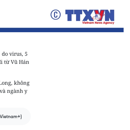
do virus, 5
đi từ Vũ Hán
 Long, không
 và ngành y
Vietnam+)