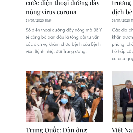
cước điện thoại đường dây
trương 
nóng virus corona
dịch bệ
31/01/2020 10:54
31/01/2020 1
Số điện thoại đường dây nóng mà Bộ Y
Các địa p
tế công bố ban đầu là tổng đài tư vấn
khẩn trươn
các dịch vụ khám chữa bệnh của Bệnh
phòng, ch
viện Bệnh nhiệt đới Trung ương.
hô hấp cấp
corona gây
Trung Quốc: Đàn ông
Việt N