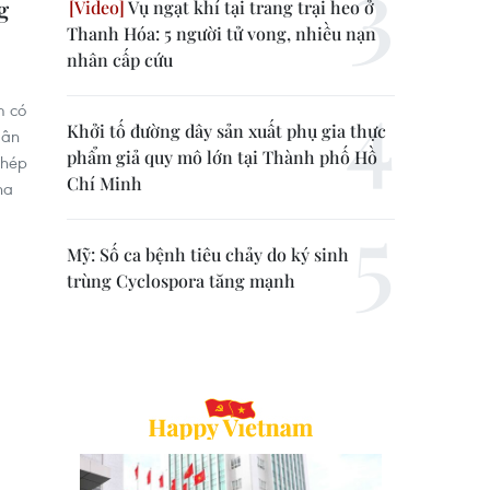
g
Vụ ngạt khí tại trang trại heo ở
Thanh Hóa: 5 người tử vong, nhiều nạn
nhân cấp cứu
m có
Khởi tố đường dây sản xuất phụ gia thực
dân
phẩm giả quy mô lớn tại Thành phố Hồ
phép
Chí Minh
na
Mỹ: Số ca bệnh tiêu chảy do ký sinh
trùng Cyclospora tăng mạnh