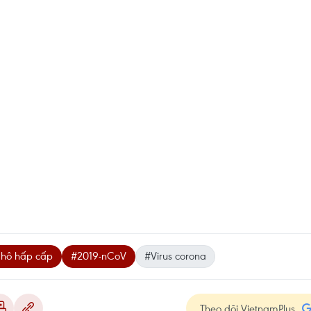
hô hấp cấp
#2019-nCoV
#Virus corona
Theo dõi VietnamPlus