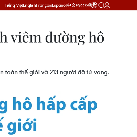
Tiếng Việt
English
Français
Español
中文
Русский
nh viêm đường hô
 toàn thế giới và 213 người đã tử vong.