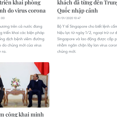
triển khai phòng
khách đã từng đến Trun
nh do virus corona
Quốc nhập cảnh
1:00
31/01/2020 10:47
hương trên cả nước đang
Bộ Y tế Singapore cho biết lệnh cấ
g triển khai các biện pháp
hiệu lực từ ngày 1/2, ngoại trừ cư 
ống dịch bệnh viêm đường
Singapore và lao động được cấp 
 do chủng mới của virus
nhằm ngăn chặn lây lan virus coro
 ra.
chủng mới.
am công khai minh