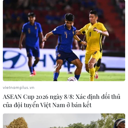
OpenAI ra mắt các công cụ Codex
mới dành cho công việc văn phòng
02/06/2026 23:43
Xem thêm
vietnamplus.vn
ASEAN Cup 2026 ngày 8/8: Xác định đối thủ
của đội tuyển Việt Nam ở bán kết
CƠ QUAN CHỦ QUẢN: THÔNG TẤN XÃ VIỆT NAM
Tổng Biên tập: TRẦN TIẾN DUẨN