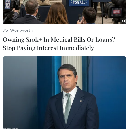
đen truyền thông.
Thông tin trên trở nên đáng chú ý khi màu đen
chính là màu đặc trưng và “có tuổi” nhất so với
JG Wentworth
các mùa sắc khác đối với sản phẩm Apple.
Owning $10k+ In Medical Bills Or Loans?
Stop Paying Interest Immediately
Tuy nhiên, theo Sonny Dickson thì ở thế hệ
iPhone 5C, dù lần đầu tiên đưa ra nhiều lựa
chọn màu sắc tới vậy, “Quả táo” cũng không có ý
định đưa màu đen “phủ” mẫu điện thoại giá rẻ
hơn này.
Như vậy, sẽ có năm màu sắc mà người mua
iPhone 5C có thể chọn là: trắng, xanh da trời,
hồng, vàng và xanh lá cây.