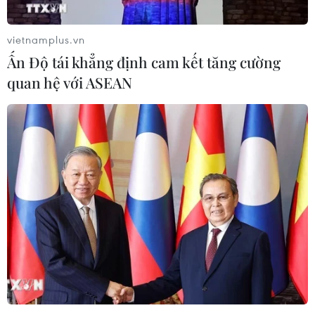
Fujifilm hồi sinh dòng máy máy ảnh
phim dùng một lần
vietnamplus.vn
01/07/2026 13:57
Ấn Độ tái khẳng định cam kết tăng cường
quan hệ với ASEAN
Cách Bosch định nghĩa lại không
gian sống thông minh
26/06/2026 14:39
Meta trình làng sản phẩm mới "phá
giá" thị trường kính thông minh
24/06/2026 04:59
Đà Nẵng ra mắt hai hệ thống số