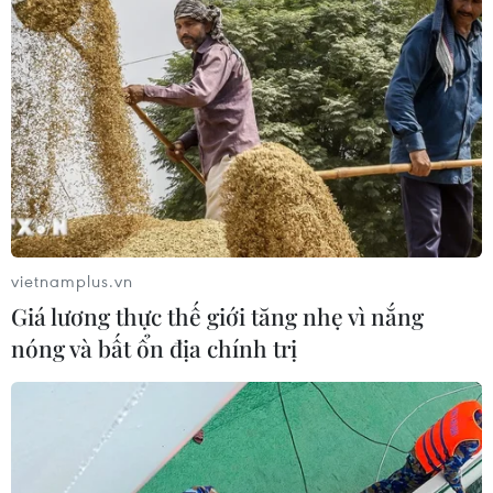
Phó Tổng Biên tập: NGUYỄN THỊ TÁM, KHÚC THANH
THỦY
Sở hữu trí tuệ
Quy định sử dụng
RSS
Hỗ trợ
Ngôn ngữ
TTXVN
Dịch vụ tin
Quảng cáo
Liên hệ
vietnamplus.vn
Giá lương thực thế giới tăng nhẹ vì nắng
nóng và bất ổn địa chính trị
Giấy phép số: 1374/GP-BTTTT do Bộ Thông tin và Truyền thông
cấp ngày 11/9/2008.
Quảng cáo: Phó TBT Nguyễn Thị Tám: 093.5958688, Email:
tamvna@gmail.com
Điện thoại: (024) 39411349 - (024) 39411348, Fax: (024)