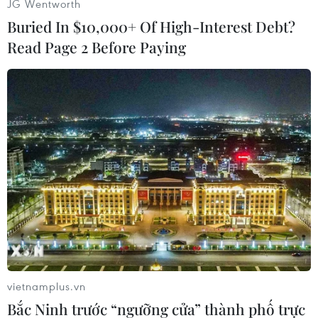
JG Wentworth
Buried In $10,000+ Of High-Interest Debt?
Read Page 2 Before Paying
#Apple
#iPhone 5C
#Màu đen
#Sonny Dickson
Theo dõi VietnamPlus
TIN CÙNG CHUYÊN MỤC
vietnamplus.vn
Xe điện Trung Quốc mở rộng
Bắc Ninh trước “ngưỡng cửa” thành phố trực