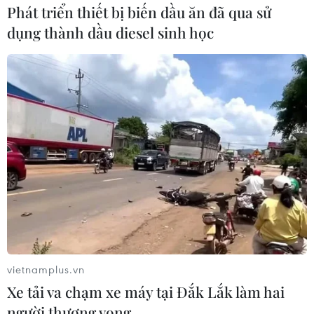
Phát triển thiết bị biến dầu ăn đã qua sử
dụng thành dầu diesel sinh học
Đừng để phim kinh dị thành "khắc
tinh" của điện ảnh Việt
03/07/2026 00:12
Cục Điện ảnh nói gì về phim "Chiếc
kén" có Trương Ngọc Ánh
02/07/2026 01:53
"Điểm neo" cho điện ảnh trước "cuộc
xâm lăng" của trí tuệ nhân tạo
vietnamplus.vn
01/07/2026 02:09
Xe tải va chạm xe máy tại Đắk Lắk làm hai
người thương vong