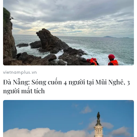
Xem thêm
CƠ QUAN CHỦ QUẢN: THÔNG TẤN XÃ VIỆT NAM
vietnamplus.vn
Tổng Biên tập: TRẦN TIẾN DUẨN
Đà Nẵng: Sóng cuốn 4 người tại Mũi Nghê, 3
Phó Tổng Biên tập: NGUYỄN THỊ TÁM, KHÚC THANH
người mất tích
THỦY
Sở hữu trí tuệ
Quy định sử dụng
RSS
Hỗ trợ
Ngôn ngữ
TTXVN