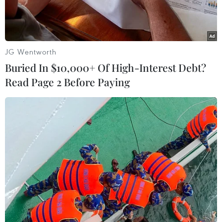
tượng vàng danh giáPhim hay nhất Oscar 2013
của đạo diễn Ben Affleck.
Theo Tehran, hình ảnh Iran trong bộ phim này
JG Wentworth
đã bị xuyên tạc một cách có chủđích.
Buried In $10,000+ Of High-Interest Debt?
Read Page 2 Before Paying
Quyết định trên được đưa ra sau khi một nhóm
các quan chức và nhà phê bình điệnảnh Iran
xem buổi chiếu phim kín tại một rạp chiếu
phim ở thủ đô Tehran. Luật sư người Pháp
Isabelle Coutant-Pare đang có mặt tại Iran để
thảo luận vớinhà chức trách Tehran về chi tiết
đơn kiện.
[
Phim đoạt Oscar "Argo" đã xuyên tạc lịch sử
Iran?
]