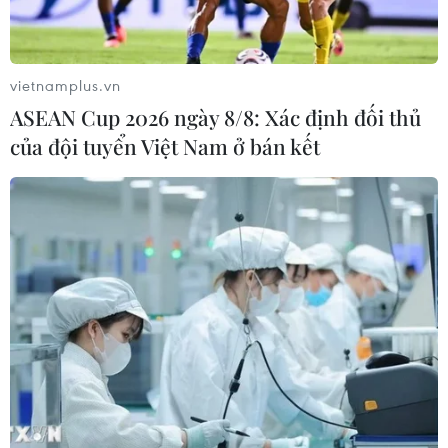
Thương binh-Liệt sỹ
18/07/2026 02:27
vietnamplus.vn
Chiếu miễn phí nhiều bộ phim về đề
ASEAN Cup 2026 ngày 8/8: Xác định đối thủ
tài cách mạng nhân kỷ niệm ngày
của đội tuyển Việt Nam ở bán kết
27/7
09/07/2026 03:44
179 bộ phim dự Liên hoan phim thiếu
nhi, thanh thiếu niên quốc tế Busan
07/07/2026 03:53
Bế mạc DANAFF IV 2026: "Tử chiến
trên không" và "Một bữa no" thắng
lớn