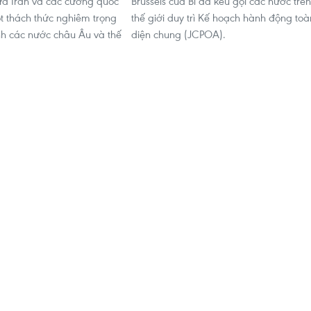
a Iran và các cường quốc
Brussels của Bỉ đã kêu gọi các nước trên
t thách thức nghiêm trọng
thế giới duy trì Kế hoạch hành động toà
inh các nước châu Âu và thế
diện chung (JCPOA).