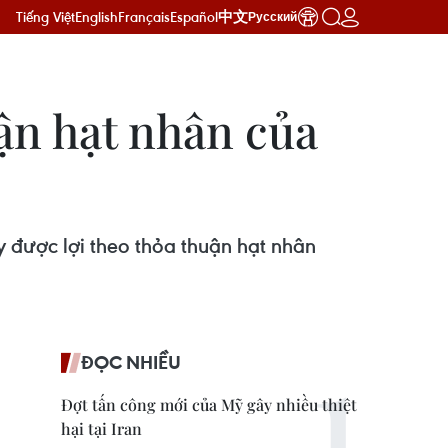
Tiếng Việt
English
Français
Español
中文
Русский
uận hạt nhân của
 được lợi theo thỏa thuận hạt nhân
ĐỌC NHIỀU
Đợt tấn công mới của Mỹ gây nhiều thiệt
hại tại Iran