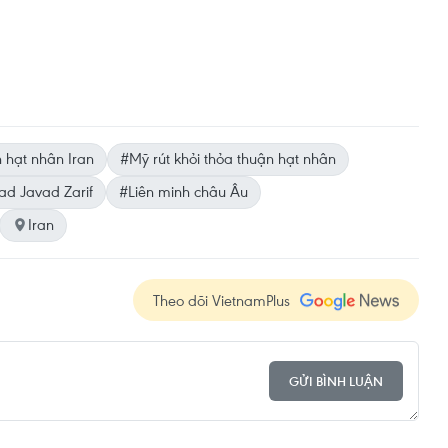
 hạt nhân Iran
#Mỹ rút khỏi thỏa thuận hạt nhân
 Javad Zarif
#Liên minh châu Âu
Iran
Theo dõi VietnamPlus
GỬI BÌNH LUẬN