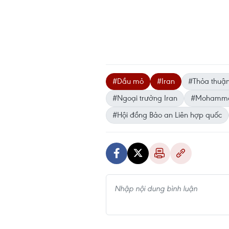
#Dầu mỏ
#Iran
#Thỏa thuận
#Ngoại trưởng Iran
#Mohammad
#Hội đồng Bảo an Liên hợp quốc