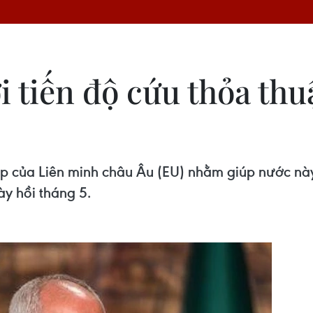
với tiến độ cứu thỏa th
hạp của Liên minh châu Âu (EU) nhằm giúp nước này
ày hồi tháng 5.