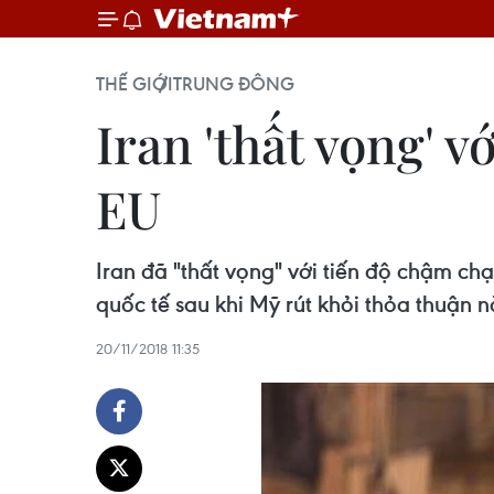
THẾ GIỚI
TRUNG ĐÔNG
Iran 'thất vọng' 
EU
Iran đã "thất vọng" với tiến độ chậm c
quốc tế sau khi Mỹ rút khỏi thỏa thuận n
20/11/2018 11:35