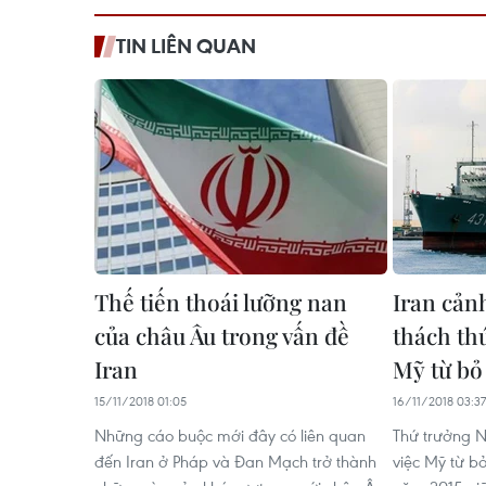
TIN LIÊN QUAN
Thế tiến thoái lưỡng nan
Iran cản
của châu Âu trong vấn đề
thách th
Iran
Mỹ từ b
15/11/2018 01:05
16/11/2018 03:37
Những cáo buộc mới đây có liên quan
Thứ trưởng N
đến Iran ở Pháp và Đan Mạch trở thành
việc Mỹ từ b