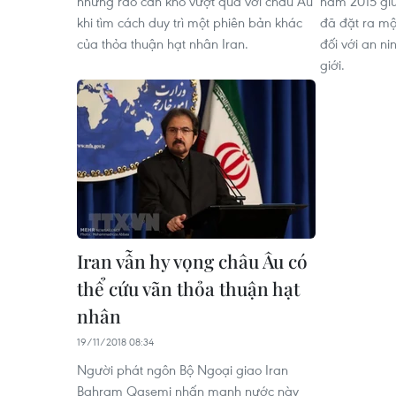
những rào cản khó vượt qua với châu Âu
năm 2015 giữ
khi tìm cách duy trì một phiên bản khác
đã đặt ra mộ
của thỏa thuận hạt nhân Iran.
đối với an n
giới.
Iran vẫn hy vọng châu Âu có
thể cứu vãn thỏa thuận hạt
nhân
19/11/2018 08:34
Người phát ngôn Bộ Ngoại giao Iran
Bahram Qasemi nhấn mạnh nước này