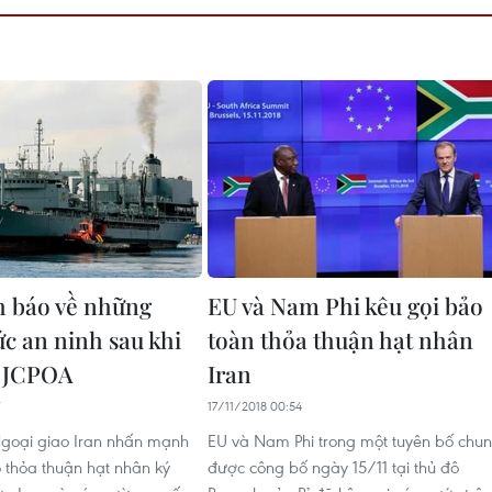
h báo về những
EU và Nam Phi kêu gọi bảo
ức an ninh sau khi
toàn thỏa thuận hạt nhân
ỏ JCPOA
Iran
17/11/2018 00:54
goại giao Iran nhấn mạnh
EU và Nam Phi trong một tuyên bố chu
ỏ thỏa thuận hạt nhân ký
được công bố ngày 15/11 tại thủ đô