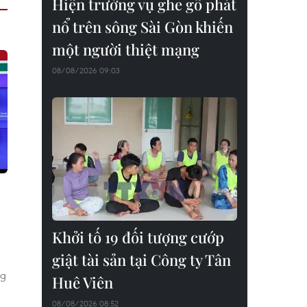
Hiện trường vụ ghe gỗ phát
nổ trên sông Sài Gòn khiến
một người thiệt mạng
08/08/2026 09:03
Khởi tố 19 đối tượng cướp
giật tài sản tại Công ty Tân
ng
Huê Viên
08/08/2026 08:52