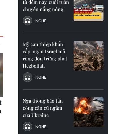
từ đêm nay, cuối tuần
chuyển nắng nóng
NGHE
Mỹ can thiệp khẩn
cấp, ngăn Israel mở
rộng đòn trừng phạt
Hezbollah
NGHE
Nga thông báo tấn
công căn cứ ngầm
của Ukraine
NGHE