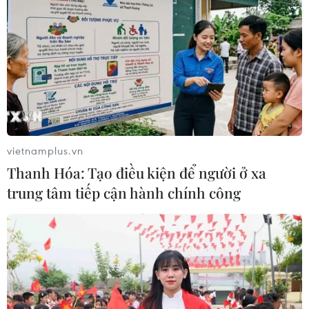
khu vực suối Cây Xanh,
xin nối lại các cuộc đàm
thôn Bù Xia.
phán hòa bình với phía
Mỹ.
NGHE
NGHE
vietnamplus.vn
Thanh Hóa: Tạo điều kiện để người ở xa
trung tâm tiếp cận hành chính công
Thủ tướng Israel đến
Bệnh viện Đức Giang
Washington để hội đàm
lên tiếng về clip 2 cô gái
Tổng thống Mỹ
mặc đồ nhân viên y tế