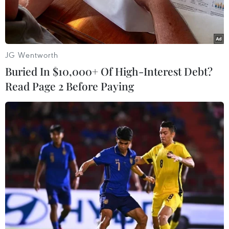
19/06/2025 02:17
JG Wentworth
Israel phá hủy "trụ sở an ninh
Buried In $10,000+ Of High-Interest Debt?
Read Page 2 Before Paying
nội địa" Iran, Tehran chìm
trong khói lửa
Bộ trưởng Quốc phòng Israel tuyên bố các chiến đấu cơ của
không quân nước này đã phá hủy "trụ sở an ninh nội địa" Iran,
sau khi quân đội Israel thông báo đang tấn công các mục tiêu
quân sự tại Tehran.
Viết Thành