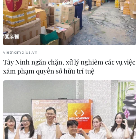
Kremlin phải kích hoạt báo
phía nam Thành phố Hà
động phòng không diện
Nội.
rộng và khẩn cấp.
NGHE
NGHE
vietnamplus.vn
Tây Ninh ngăn chặn, xử lý nghiêm các vụ việc
xâm phạm quyền sở hữu trí tuệ
Mỹ không kích hàng
Iran tuyên bố bắn nổ
chục mục tiêu quân sự ở
dàn tiêm kích tàng hình
miền Nam Iran với quy
F-35 của Mỹ tại Jordan