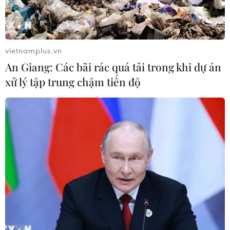
Xem thêm
vietnamplus.vn
An Giang: Các bãi rác quá tải trong khi dự án
xử lý tập trung chậm tiến độ
CƠ QUAN CHỦ QUẢN: THÔNG TẤN XÃ VIỆT NAM
Tổng Biên tập: TRẦN TIẾN DUẨN
Phó Tổng Biên tập: NGUYỄN THỊ TÁM, KHÚC THANH
THỦY
Sở hữu trí tuệ
Quy định sử dụng
RSS
Hỗ trợ
Ngôn ngữ
TTXVN