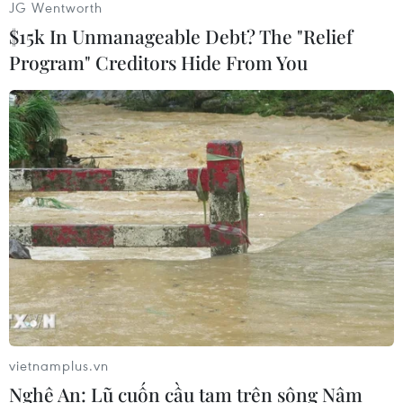
JG Wentworth
Trung Đông.
$15k In Unmanageable Debt? The "Relief
Nga "không có cửa" chống lại NATO.
Program" Creditors Hide From You
NATO tăng chi tiêu quốc phòng không “đe dọa”
với Nga./.
Viết Thành
(Vietnam+)
vietnamplus.vn
Nghệ An: Lũ cuốn cầu tạm trên sông Nậm