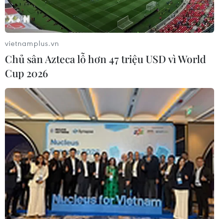
trên Biển Đỏ, ngoài khơi
NGHE
thành phố cảng Hodeida.
NGHE
vietnamplus.vn
Chủ sân Azteca lỗ hơn 47 triệu USD vì World
Cup 2026
Triệt phá thành công hệ
Nga và Ukraine tiếp tục
thống Lương Sơn TV
tấn công qua lại, thương
đánh bạc lên tới 1.500 tỷ
vong không ngừng gia
đồng/tháng
tăng