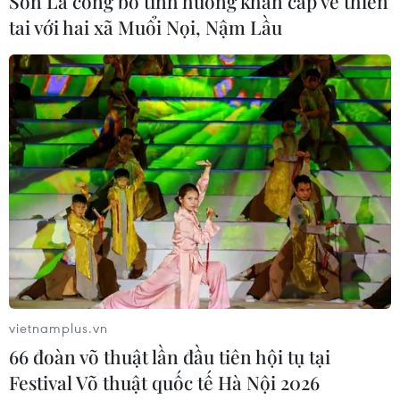
Sơn La công bố tình huống khẩn cấp về thiên
Volodymyr Zelensky cho
vài ngày tại số 145 Võ Văn
tai với hai xã Muổi Nọi, Nậm Lầu
biết Tổng thống Mỹ
Kiệt. Sau đó, đám cháy
Donald Trump đã đồng ý
lan nhanh, thiêu rụi nhiều
cấp phép để Kiev sản xuất
vật dụng trong tiệm.
tên lửa đánh chặn Patriot,
NGHE
trong bối cảnh hai nước
tiếp tục thúc đẩy hợp tác
quốc phòng.
NGHE
vietnamplus.vn
66 đoàn võ thuật lần đầu tiên hội tụ tại
Festival Võ thuật quốc tế Hà Nội 2026