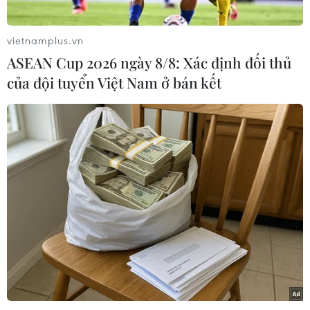
Theo dõi VietnamPlus
vietnamplus.vn
Bản tin hôm nay có những thông tin đáng
ASEAN Cup 2026 ngày 8/8: Xác định đối thủ
chú ý sau:
của đội tuyển Việt Nam ở bán kết
Israel tuyên bố phá hủy “trụ sở an ninh nội địa”
của Iran.
Tên lửa Iskander công phá các mục tiêu
Ukraine tại Sumy.
Mỹ rút khí tài quân sự ở Trung Đông để tránh bị
Iran tấn công.
Nga cảnh báo Mỹ không hỗ trợ quân sự cho
Israel chống lại Iran.
Australia hối hả sơ tán 2.000 công dân khỏi