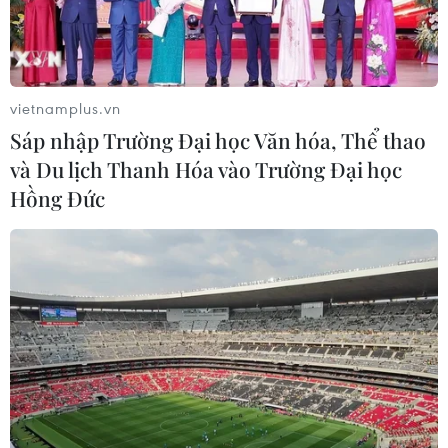
vietnamplus.vn
Sáp nhập Trường Đại học Văn hóa, Thể thao
và Du lịch Thanh Hóa vào Trường Đại học
Houthi bị nghi đứng sau
Tổng thống Nga thay đổi
Hồng Đức
vụ tấn công đánh chìm
vị trí các chỉ huy tại mặt
tàu hàng Ấn Độ trên
trận Ukraine
Biển Đỏ
Theo Interfax, ngày 5/8,
Lực lượng bảo vệ bờ biển
Tổng thống Nga Vladimir
Yemen đã cứu toàn bộ 14
Putin tuyên bố về việc luận
thuyền viên trên tàu hàng
chuyển và bổ nhiệm một
MSV Faize Noore Oliya
loạt tướng lĩnh chỉ huy trên
treo cờ Ấn Độ sau khi con
mặt trận Ukraine và Bộ
tàu bị tấn công và chìm
Quốc phòng Nga.