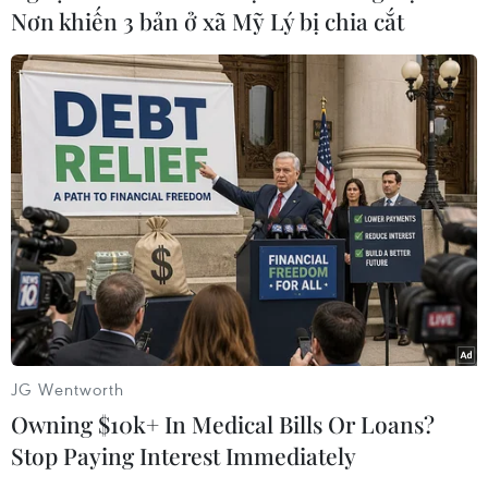
Nơn khiến 3 bản ở xã Mỹ Lý bị chia cắt
#Israel phá hủy trụ sở an ninh nội địa Iran
#chiến đấu cơ Israel tấn công Tehran
#bất ổn Trung Đông
#bảo vệ an ninh quốc gia Iran
#chiến tranh Iran-Israel
#chiến dịch quân sự Iran
#tình hình Trung Đông mới nhất
#mối quan hệ Iran-Israel
#Chiến sự Iran và Israel
#Israel Iran
#căng thẳng Israel Iran
#Israel và Iran
JG Wentworth
Owning $10k+ In Medical Bills Or Loans?
Stop Paying Interest Immediately
CĂNG THẲNG IRAN-ISRAEL