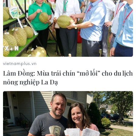
cơ quan khí tượng, mưa
Israel mở rộng chiến dịch
sẽ giảm dần, miền Bắc có
quân sự nhằm vào
khả năng xuất hiện nắng
Hezbollah sau vụ nổ khiến
nóng trong hai ngày 9-
hai quân nhân dự bị Israel
10/8.
thiệt mạng ở miền Nam
Liban.
NGHE
NGHE
vietnamplus.vn
Lâm Đồng: Mùa trái chín “mở lối” cho du lịch
nông nghiệp La Dạ