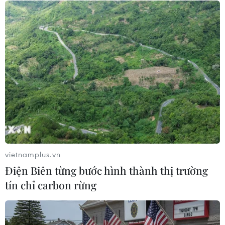
Iran cảnh báo đáp trả, Israel tuyên bố sẵn sàng
nối lại chiến dịch quân sự
IRGC triển khai đợt tấn công thứ 17, Israel tấn
công hàng chục trung tâm chỉ huy ở Iran
Pháp tăng cường hiện diện quân sự tại Trung
Đông
Xung đột tại Trung Đông: Iran tiếp tục phóng tên
lửa vào Israel
Thương vụ Việt Nam tại Israel cập nhật thông
tin về tình hình giao thương
vietnamplus.vn
Điện Biên từng bước hình thành thị trường
tín chỉ carbon rừng