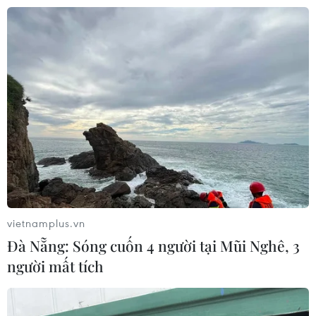
các cuộc tấn công quân
thuộc tập đoàn thương
sự đồng thời xác nhận
mại điện tử khổng lồ
đang đàm phán với
Wildberries của Nga tại
Oman để lập tuyến hàng
tỉnh Vladimir, cách thủ đô
hải nhưng không đàm
Moskva khoảng 180 km về
phán với Washington.
phía Đông.
NGHE
NGHE
vietnamplus.vn
Đà Nẵng: Sóng cuốn 4 người tại Mũi Nghê, 3
người mất tích