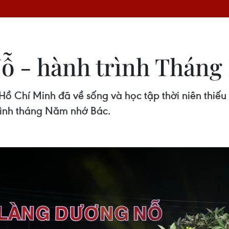
ỗ - hành trình Thán
h Hồ Chí Minh đã về sống và học tập thời niên thiế
rình tháng Năm nhớ Bác.