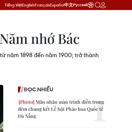
Tiếng Việt
English
Français
Español
中文
Русский
g Năm nhớ Bác
u từ năm 1898 đến năm 1900; trở thành
ĐỌC NHIỀU
Mãn nhãn màn trình diễn trong
đêm chung kết Lễ hội Pháo hoa Quốc tế
Đà Nẵng