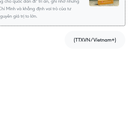
 cho quốc dân đi" tri ân, ghi nhớ những
hí Minh và khẳng định vai trò của tư
yên giá trị to lớn.
(TTXVN/Vietnam+)