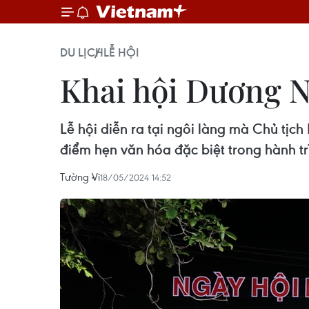
DU LỊCH
LỄ HỘI
Khai hội Dương N
Lễ hội diễn ra tại ngôi làng mà Chủ tịc
điểm hẹn văn hóa đặc biệt trong hành t
Tường Vi
18/05/2024 14:52