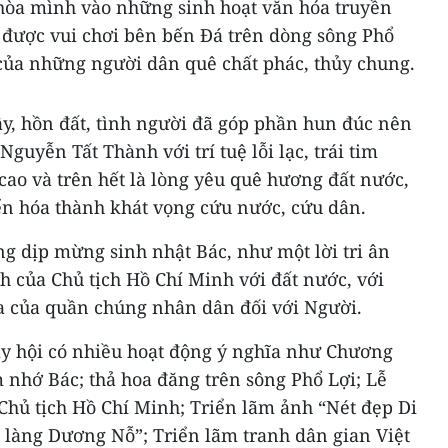
hòa mình vào những sinh hoạt văn hóa truyền
, được vui chơi bên bến Đá trên dòng sông Phổ
 của những người dân quê chất phác, thủy chung.
, hồn đất, tình người đã góp phần hun đúc nên
uyễn Tất Thành với trí tuệ lỗi lạc, trái tim
cao và trên hết là lòng yêu quê hương đất nước,
n hóa thành khát vọng cứu nước, cứu dân.
g dịp mừng sinh nhật Bác, như một lời tri ân
h của Chủ tịch Hồ Chí Minh với đất nước, với
tha của quần chúng nhân dân đối với Người.
gày hội có nhiều hoạt động ý nghĩa như Chương
 nhớ Bác; thả hoa đăng trên sông Phổ Lợi; Lễ
Chủ tịch Hồ Chí Minh; Triển lãm ảnh “Nét đẹp Di
 làng Dương Nỗ”; Triển lãm tranh dân gian Việt