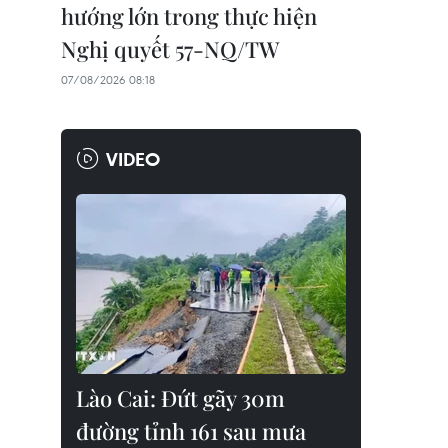
hướng lớn trong thực hiện
Nghị quyết 57-NQ/TW
07/08/2026 08:18
VIDEO
Lào Cai: Đứt gãy 30m
đường tỉnh 161 sau mưa