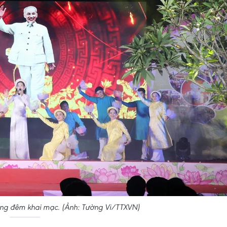
rong đêm khai mạc. (Ảnh: Tường Vi/TTXVN)