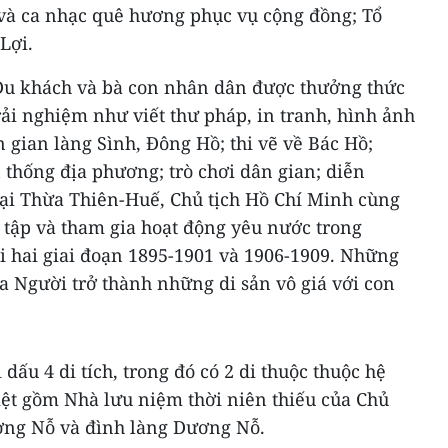
và ca nhạc quê hương phục vụ cộng đồng; Tổ
Lợi.
 Du khách và bà con nhân dân được thưởng thức
rải nghiệm như viết thư pháp, in tranh, hình ảnh
n gian làng Sình, Đông Hồ; thi vẽ về Bác Hồ;
thống địa phương; trò chơi dân gian; diễn
ại Thừa Thiên-Huế, Chủ tịch Hồ Chí Minh cùng
c tập và tham gia hoạt động yêu nước trong
i hai giai đoạn 1895-1901 và 1906-1909. Những
a Người trở thành những di sản vô giá với con
ấu 4 di tích, trong đó có 2 di thuộc thuộc hệ
biệt gồm Nhà lưu niệm thời niên thiếu của Chủ
ơng Nỗ và đình làng Dương Nỗ.