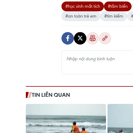
#học sinh mất tích
#tắm biển
#an toàn trẻ em
#tìm kiếm
TIN LIÊN QUAN