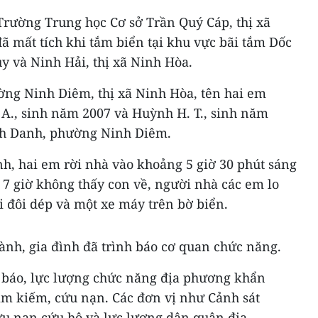
Trường Trung học Cơ sở Trần Quý Cáp, thị xã
ã mất tích khi tắm biển tại khu vực bãi tắm Dốc
y và Ninh Hải, thị xã Ninh Hòa.
ng Ninh Diêm, thị xã Ninh Hòa, tên hai em
 A., sinh năm 2007 và Huỳnh H. T., sinh năm
ạch Danh, phường Ninh Diêm.
nh, hai em rời nhà vào khoảng 5 giờ 30 phút sáng
 7 giờ không thấy con về, người nhà các em lo
ai đôi dép và một xe máy trên bờ biển.
ành, gia đình đã trình báo cơ quan chức năng.
 báo, lực lượng chức năng địa phương khẩn
tìm kiếm, cứu nạn. Các đơn vị như Cảnh sát
u nạn cứu hộ và lực lượng dân quân địa