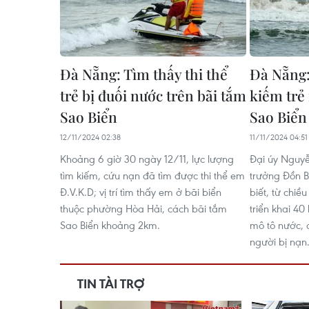
Đà Nẵng: Tìm thấy thi thể
Đà Nẵng:
trẻ bị đuối nước trên bãi tắm
kiếm trẻ 
Sao Biển
Sao Biển
12/11/2024 02:38
11/11/2024 04:51
Khoảng 6 giờ 30 ngày 12/11, lực lượng
Đại úy Nguyễ
tìm kiếm, cứu nạn đã tìm được thi thể em
trưởng Đồn 
Đ.V.K.D; vị trí tìm thấy em ở bãi biển
biết, từ chiề
thuộc phường Hòa Hải, cách bãi tắm
triển khai 40
Sao Biển khoảng 2km.
mô tô nước, 
người bị nạn