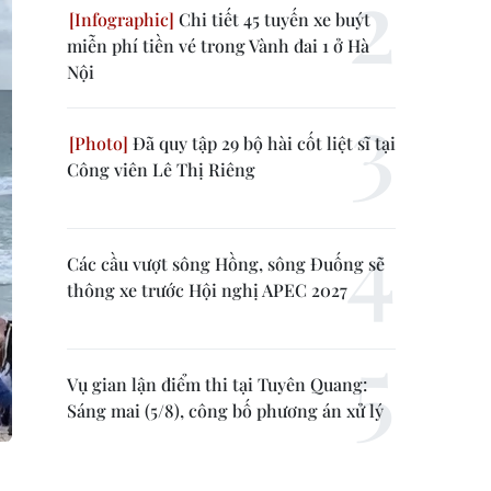
Chi tiết 45 tuyến xe buýt
miễn phí tiền vé trong Vành đai 1 ở Hà
Nội
Đã quy tập 29 bộ hài cốt liệt sĩ tại
Công viên Lê Thị Riêng
Các cầu vượt sông Hồng, sông Đuống sẽ
thông xe trước Hội nghị APEC 2027
Vụ gian lận điểm thi tại Tuyên Quang:
Sáng mai (5/8), công bố phương án xử lý