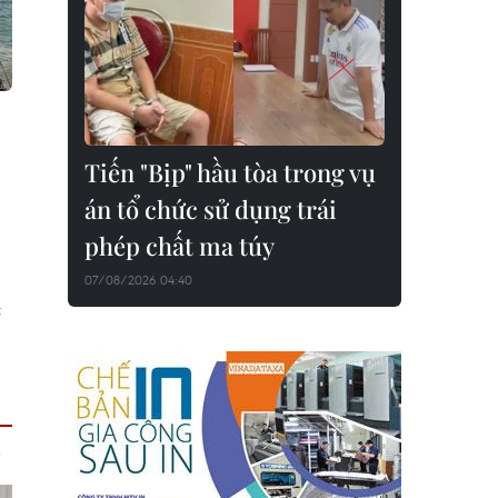
Tiến "Bịp" hầu tòa trong vụ
án tổ chức sử dụng trái
phép chất ma túy
07/08/2026 04:40
;