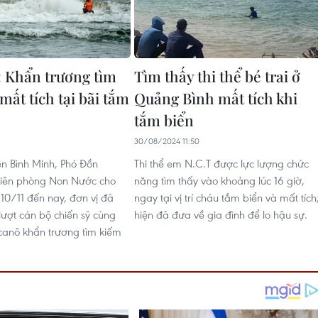
 Khẩn trương tìm
Tìm thấy thi thể bé trai ở
mất tích tại bãi tắm
Quảng Bình mất tích khi
tắm biển
30/08/2024 11:50
n Bình Minh, Phó Đồn
Thi thể em N.C.T được lực lượng chức
Biên phòng Non Nước cho
năng tìm thấy vào khoảng lúc 16 giờ,
u 10/11 đến nay, đơn vị đã
ngay tại vị trí cháu tắm biển và mất tích
 lượt cán bộ chiến sỹ cùng
hiện đã đưa về gia đình để lo hậu sự.
canô khẩn trương tìm kiếm
.