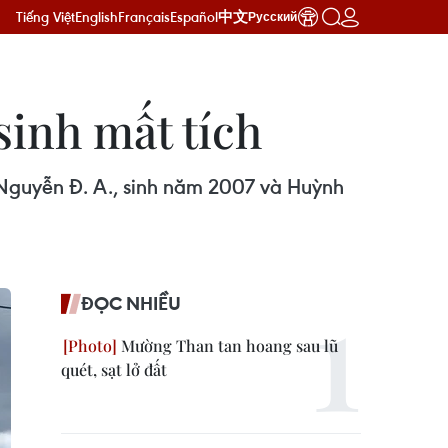
Tiếng Việt
English
Français
Español
中文
Русский
sinh mất tích
à Nguyễn Đ. A., sinh năm 2007 và Huỳnh
ĐỌC NHIỀU
Mường Than tan hoang sau lũ
quét, sạt lở đất