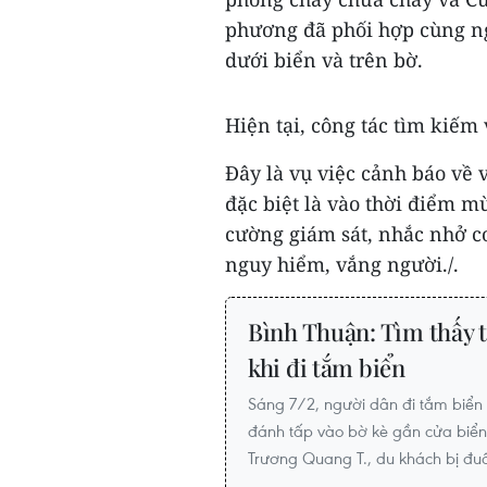
phương đã phối hợp cùng ng
dưới biển và trên bờ.
Hiện tại, công tác tìm kiế
Đây là vụ việc cảnh báo về 
đặc biệt là vào thời điểm m
cường giám sát, nhắc nhở 
nguy hiểm, vắng người./.
Bình Thuận: Tìm thấy t
khi đi tắm biển
Sáng 7/2, người dân đi tắm biển 
đánh tấp vào bờ kè gần cửa biể
Trương Quang T., du khách bị đu