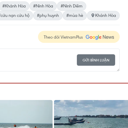
#Khánh Hòa
#Ninh Hòa
#Ninh Diêm
#cứu nạn cứu hộ
#phụ huynh
#mùa hè
Khánh Hòa
Theo dõi VietnamPlus
GỬI BÌNH LUẬN