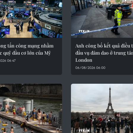
óng tấn công mạng nhằm
Anh công bố kết quả điều 
c quỹ đầu cơ lớn của Mỹ
đầu vụ đâm dao ở trung t
London
026 06:47
06/08/2026 06:00