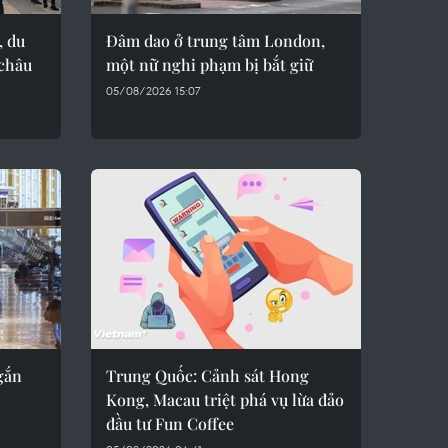
, du
Đâm dao ở trung tâm London,
 châu
một nữ nghi phạm bị bắt giữ
05/08/2026 15:07
gắn
Trung Quốc: Cảnh sát Hong
Kong, Macau triệt phá vụ lừa đảo
đầu tư Fun Coffee