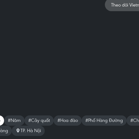
Theo dõi Viet
o
#Năm
#Cây quất
#Hoa đào
#Phố Hàng Đường
#Ch
ràng
TP. Hà Nội