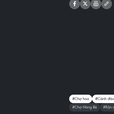
#Chợ hoa
#Cành đà
#Chợ Hàng Bè
#Rộn 