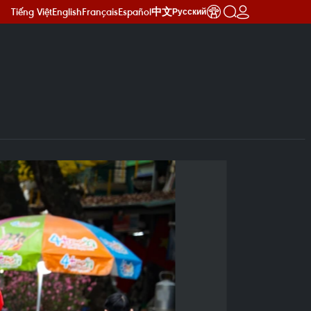
Tiếng Việt
English
Français
Español
中文
Русский