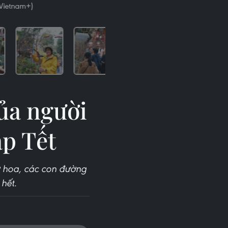
/Vietnam+)
ủa người
p Tết
 hoa, các con đường
hết.