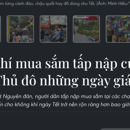
m từng cành đào, chậu quất hay đồ dùng cho Tết. (Ảnh: Minh Hiếu
hí mua sắm tấp nập c
Thủ đô những ngày giá
t Nguyên đán, người dân tấp nập mua sắm tại các chợ
ến cho không khí ngày Tết trở nên rộn ràng hơn bao giờ 