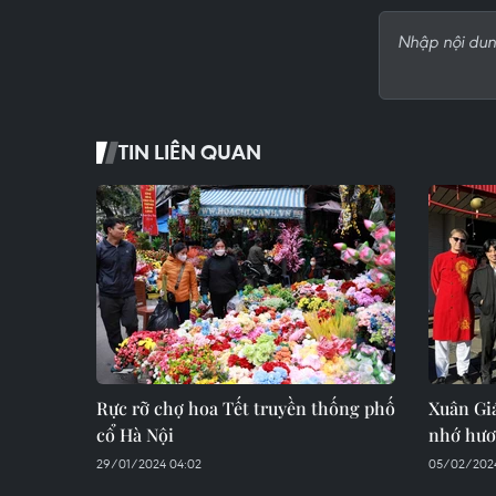
TIN LIÊN QUAN
Rực rỡ chợ hoa Tết truyền thống phố
Xuân Giá
cổ Hà Nội
nhớ hươn
29/01/2024 04:02
05/02/2024