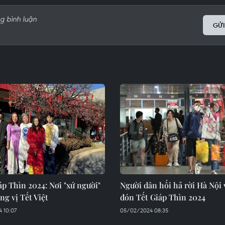
GỬI
p Thìn 2024: Nơi "xứ người"
Người dân hối hả rời Hà Nội 
g vị Tết Việt
đón Tết Giáp Thìn 2024
 10:07
05/02/2024 08:35