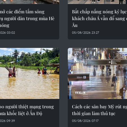
mở các điểm tắm sông
Bất chấp nắng nóng kỷ lục
vụ người dân trong mùa Hè
khách châu Á vẫn đổ sang
nóng
Âu
026 03:02
05/08/2026 23:27
00 người thiệt mạng trong
Cách các sân bay Mỹ rút n
ưa khốc liệt ở Ấn Độ
thời gian làm thủ tục
026 09:39
05/08/2026 07:17