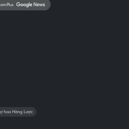
namPlus
ợ hoa Hàng Lược