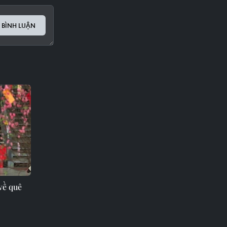
 BÌNH LUẬN
về quê