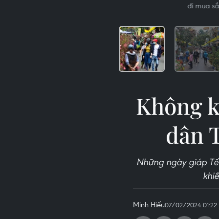
đi mua sắ
Không k
dân 
Những ngày giáp Tế
khi
Minh Hiếu
07/02/2024 01:22