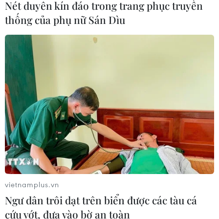
Nét duyên kín đáo trong trang phục truyền
04/08/2026 05:06
thống của phụ nữ Sán Dìu
Iran đề xuất thành lập liên minh an
ninh giữa các nước Hồi giáo trong
khu vực
04/08/2026 03:21
Iran ra điều kiện gì với Mỹ
trước khi mở lại Eo biển Hormuz?
03/08/2026 16:12
vietnamplus.vn
Iran tuyên bố chưa đạt đủ điều kiện
Ngư dân trôi dạt trên biển được các tàu cá
để mở lại eo biển Hormuz
cứu vớt, đưa vào bờ an toàn
03/08/2026 15:59