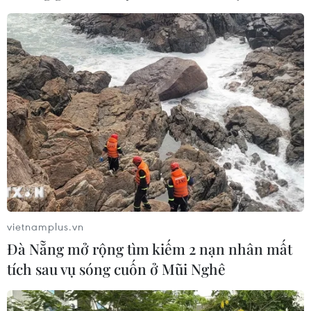
UAE: Khủng hoảng Qatar không phải do
dân mà bắt nguồn từ chính phủ
11/08/2017 13:17
Một quan chức UAE cho rằng khủng hoảng Qatar
không phải do người dân gây ra, mà là “sản phẩm của
chính quyền Qatar nhằm vào các quốc gia láng giềng
của nước này."
vietnamplus.vn
Đà Nẵng mở rộng tìm kiếm 2 nạn nhân mất
tích sau vụ sóng cuốn ở Mũi Nghê