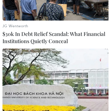
JG Wentworth
$30k In Debt Relief Scandal: What Financial
Institutions Quietly Conceal
Ngoại trưởng Qatar Sheikh Mohammed bin Abdulrahman Al-
Thani. (Nguồn: AFP/TTXVN)
Theo phóng viên TTXVN tại Trung Đông, ngày
15/8, Ngoại trưởng Qatar Sheikh Mohammed
bin Abdulrahman Al-Thani nói rằng cần phải
mất nhiều thời gian mới có thể xây dựng lại
lòng tin giữa các nước vùng Vịnh, trong bối