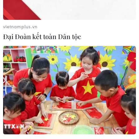
tiếp giữa nhóm bốn nước Arab gồm Saudi Arabia, Ai
Cập, Các Tiểu vương quốc Arab Thống nhất (UAE) và
Bahrain với Qatar.
vietnamplus.vn
Đại Đoàn kết toàn Dân tộc
Ai Cập nêu điều kiện giải quyết khủng