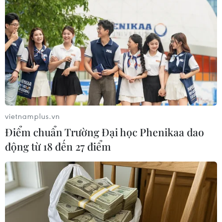
#phạm pháp
#pháp luật
#pháp đình
#xã hội
#an ninh xã hội
#chính trị
#VietnamPlus
#Vietnam
#Plus.
Qatar
Theo dõi VietnamPlus
vietnamplus.vn
Điểm chuẩn Trường Đại học Phenikaa dao
động từ 18 đến 27 điểm
TIN LIÊN QUAN