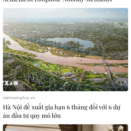
cực chống lại Bahrain.
Từ đầu tháng 6 vừa qua, nhóm 4 nước Arab do
Saudi Arabia đứng đầu đã cắt đứt quan hệ ngoại
giao với Qatar, đồng thời áp đặt các lệnh trừng
phạt kinh tế đối với Doha với cáo buộc quốc gia
nhỏ bé ở vùng Vịnh này ủng hộ chủ nghĩa
khủng bố và thực thi các chính sách gây bất ổn
trong khu vực. Qatar đã bác bỏ mọi cáo buộc./.
(TTXVN/Vietnam+)
vietnamplus.vn
Hà Nội đề xuất gia hạn 6 tháng đối với 6 dự
án đầu tư quy mô lớn