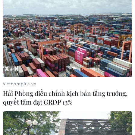
07/08/2026 00:50
Lực lượng Houthi tấn công quân đội
Yemen, ít nhất 45 binh sỹ thương
vong
06/08/2026 23:57
Xung đột Israel-Hamas: Ít nhất 300
trẻ em thiệt mạng trong 300 ngày
qua
vietnamplus.vn
06/08/2026 22:56
Hải Phòng điều chỉnh kịch bản tăng trưởng,
quyết tâm đạt GRDP 13%
Iran và Oman thống nhất mở lại eo
biển Hormuz trong 60 ngày
06/08/2026 12:25