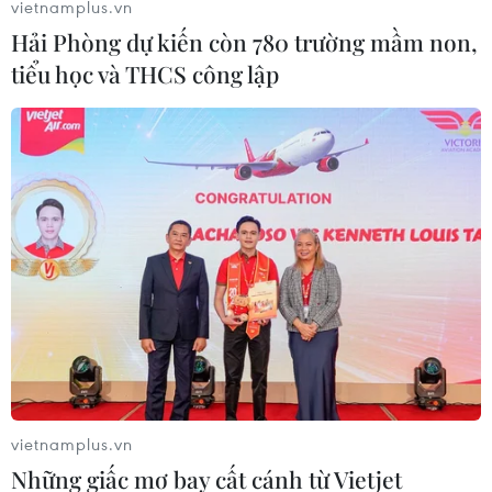
vietnamplus.vn
hoảng ngoại giao với Qatar
Hải Phòng dự kiến còn 780 trường mầm non,
10/08/2017 23:49
tiểu học và THCS công lập
Ngoại trưởng Ai Cập Sameh Shoukry nêu rõ Qatar cần
phải ngừng hỗ trợ các tổ chức khủng bố như một điều
kiện để giải quyết bất đồng với các nước láng giềng
Arab.
vietnamplus.vn
Những giấc mơ bay cất cánh từ Vietjet