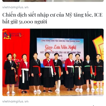
hàng hải mới qua eo biển Hormuz
vietnamplus.vn
04/08/2026 22:42
Chiến dịch siết nhập cư của Mỹ tăng tốc, ICE
bắt giữ 51.000 người
Cố vấn quân sự Iran tiết lộ
sốc, tuyên bố hàng trăm binh sĩ Mỹ
đã thiệt mạng
04/08/2026 15:51
Liban và Israel nối lại đàm phán trực
tiếp về giải giáp Hezbollah
04/08/2026 14:56
Israel và Hội đồng Hòa bình thảo
vietnamplus.vn
luận giải giáp vũ khí tại Gaza