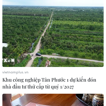
Đây là vở nhạc kịch lấy cảm hứng từ tác phẩm cùng
tên trong truyện cổ tích Andersen với nhiều câu
chuyện đơn giản về lòng thương người, tình cảm
gia đình cho khán giả nhí.
Bà Phan Hương, đại diện phía của Nhà hát kịch
Tuổi trẻ cho biết ngày 1/6 thuộc một trong những
dịp thu hút đông khách nhất của nhà hát. “Các dịp
khác gồm có Tết Trung Thu, ngày 8/3 hay dịp Giáng
sinh 24/12… Nhưng, 1/6 vốn đặc biệt có lợi vì là thời
điểm trẻ đã nghỉ hè,” bà cho biết.
vietnamplus.vn
[Bầy chim thiên nga - Câu chuyện nhân văn về
Khu công nghiệp Tân Phước 1 dự kiến đón
tình cảm gia đình]
nhà đầu tư thứ cấp từ quý 1/2027
Dịp Quốc tế thiếu nhi năm nay, nhà hát dự định cho
ra thêm ba kịch mục thiếu nhi, trong đó có vở
“Con