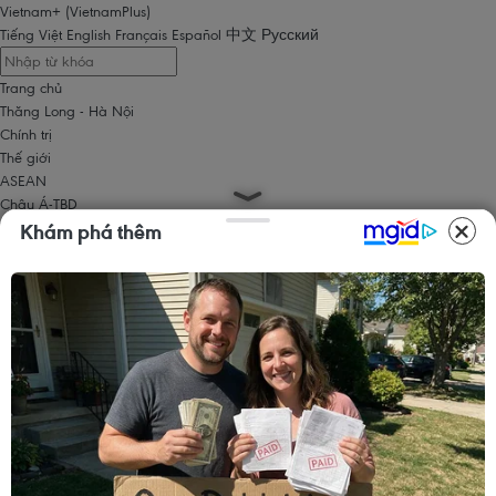
Vietnam+ (VietnamPlus)
Tiếng Việt
English
Français
Español
中文
Русский
Trang chủ
Thăng Long - Hà Nội
Chính trị
Thế giới
ASEAN
Châu Á-TBD
Trung Đông
Khám phá thêm
Châu Âu
Châu Mỹ
Châu Phi
Kinh tế
Kinh doanh
Tài chính
Tín dụng nông thôn
Chứng khoán
Bất động sản
Doanh nghiệp
Thông tin doanh nghiệp