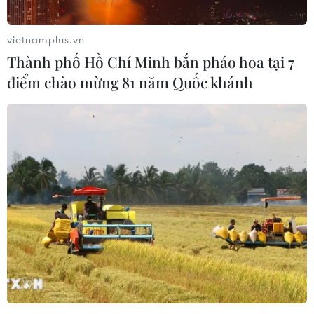
Nghệ sỹ Nhân dân Lệ Ngọc (trái) vào vai người mẹ
trong ''Dế Mèn phiêu lưu ký''
vietnamplus.vn
Theo bà, chính cảm giác khán giả nhí chồm tới sát
Thành phố Hồ Chí Minh bắn pháo hoa tại 7
sân khấu, hò reo với diễn viên đã góp phần không
điểm chào mừng 81 năm Quốc khánh
hề nhỏ cho thành công cho một số vở trước đó của
đoàn kịch này.
Đầu tháng Tư, Sân khấu Lệ Ngọc đã sẵn sàng cho vở
mới
“Dế Mèn phiêu lưu ký”
(dựa trên tiểu thuyết
cùng tên của Tô Hoài), có nhiều hoạt động mở màn
như cuộc thi vẽ tranh
“Bí kíp luyện côn trùng,”
chia
sẻ về các nhân vật và bài học đạo đức trong truyện
lẫn vở kịch sắp tới.
Đứng trước mùa hè hiện đang trống rỗng vì dịch,
nghệ sỹ nhân dân Lệ Ngọc sốt ruột nhưng cho biết
bà đang tính tiếp các hoạt động, cuộc thi tương tự