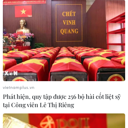
Hà Nội
Tp. Hồ Chí Minh
Facebook
Twitter
Lưu bài viết
Copy link
Theo dõi VietnamPlus
Tin liên quan
Sân khấu TP Hồ Chí Minh tìm hướng đi mới trong
mùa dịch COVID-19
27/02/2021 02:08
Trong điều kiện dịch bệnh còn diễn biến phức tạp, nhiều sân khấu tại TP.HCM
đã lên kế hoạch đầu tư nguồn nhân lực mới, bổ sung kiến thức cho đội ngũ
tác giả trẻ và nâng cao năng lực cho đạo diễn trẻ.
vietnamplus.vn
Chương trình cho thiếu nhi: Cần cả yếu tố giải trí
Phát hiện, quy tập được 256 bộ hài cốt liệt sỹ
và giáo dục
tại Công viên Lê Thị Riêng
18/03/2021 07:36
Nhiều chuyên gia cho rằng để chương trình thiếu nhi thực sự thu hút cần
nhiều yếu tố trong đó quan trọng nhất là được xã hội ủng hộ, có chính sách
cởi mở về nội dung, đảm bảo tính giáo dục, giải trí.