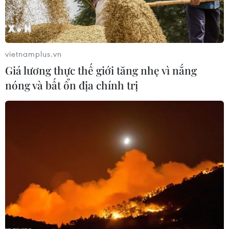
vietnamplus.vn
Giá lương thực thế giới tăng nhẹ vì nắng
nóng và bất ổn địa chính trị
Thực hiện nghiêm các quy định về cách ly
phòng, chống dịch
24/03/2020 14:46
Sở Thông tin và Truyền thông tỉnh Quảng Ninh thông tin
toàn bộ hành khách trên chuyến xe khách 14B-006.31 đã