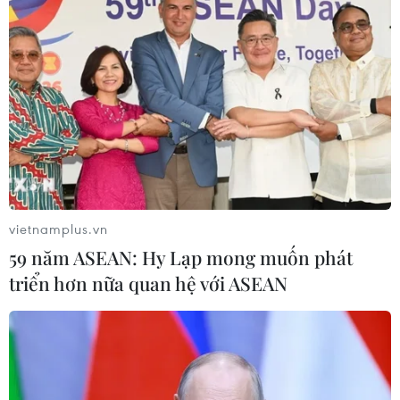
tế tăng tốc chuyển đổi số toàn diện
04/08/2026 08:08
Bộ Y tế ban hành Kế hoạch dự phòng
thương tích giai đoạn 2026-2030
04/08/2026 07:41
vietnamplus.vn
Hệ thống y tế đa cực, đưa y tế đến
59 năm ASEAN: Hy Lạp mong muốn phát
gần dân
triển hơn nữa quan hệ với ASEAN
04/08/2026 04:55
Bộ Y tế đề xuất 8 nhóm chính sách
trong sửa đổi Luật hiến, ghép mô,