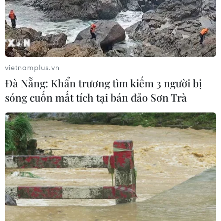
02/08/2026 04:54
Tạo đột phá từ y tế cơ sở đến phát
triển nguồn nhân lực
vietnamplus.vn
02/08/2026 03:25
Đà Nẵng: Khẩn trương tìm kiếm 3 người bị
sóng cuốn mất tích tại bán đảo Sơn Trà
Báo động cận thị học đường khi
nhiều trẻ giảm thị lực từ rất sớm
01/08/2026 09:31
Thành phố Hồ Chí Minh phát triển
hệ thống y tế đa tầng, đồng bộ, thống
nhất