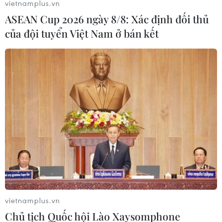
vietnamplus.vn
25/03/2020 23:45
ASEAN Cup 2026 ngày 8/8: Xác định đối thủ
Đây là những người tiếp xúc gần (F1) với bệnh nhân số
của đội tuyển Việt Nam ở bán kết
61 và 67, thường trú ở thôn Văn Lâm 3, xã Phước Nam,
huyện Thuận Nam, tình Ninh Thuận.
vietnamplus.vn
Chủ tịch Quốc hội Lào Xaysomphone