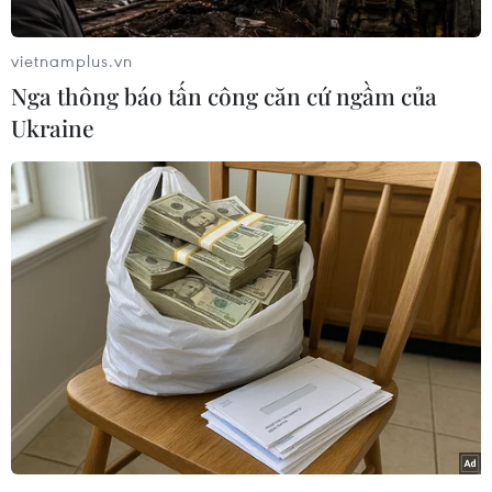
tại huyện Kon Plông, tỉnh Kon Tum; không gây
thương vong về người và tài sản.
vietnamplus.vn
Cụ thể, trận động đất xảy ra lúc 7 giờ 39 phút 46
Nga thông báo tấn công căn cứ ngầm của
giây (giờ Hà Nội) ngày 11/6, có tọa độ 14,924 độ
Ukraine
Vĩ Bắc; 108,236 độ Kinh Đông; độ sâu chấn tiêu
khoảng 8,1km. Độ rủi ro thiên tai cấp 0.
Động đất tại khu vực huyện Kon Plông được các
chuyên gia nhận định là động đất kích thích;
xảy ra thường xuyên và liên tục kể từ năm 2021
đến nay.
Phó Viện trưởng Viện Các khoa học Trái đất,
Tiến sỹ Nguyễn Xuân Anh cho biết, khu vực
tỉnh Kon Tum nói chung và huyện Kon Plông
nói riêng thuộc đới đứt gãy nhỏ.