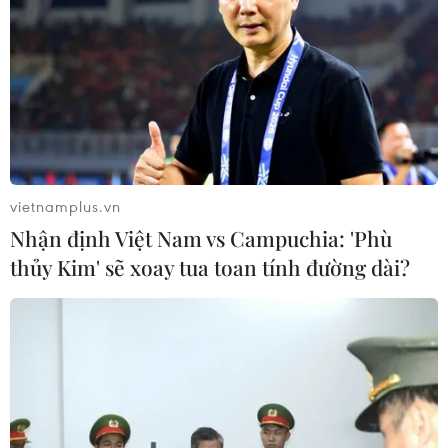
vietnamplus.vn
Nhận định Việt Nam vs Campuchia: 'Phù
thủy Kim' sẽ xoay tua toan tính đường dài?