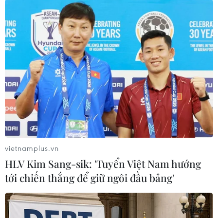
Trung tâm Báo tin động đất và
Cảnh báo sóng thần (Viện Các
khoa học Trái Đất, Viện Hàn lâm
Khoa học và Công nghệ Việt
Nam) xác định có cấp độ rủi ro
thiên tai là cấp 0.
(TTXVN/Vietnam+)
vietnamplus.vn
HLV Kim Sang-sik: 'Tuyển Việt Nam hướng
tới chiến thắng để giữ ngôi đầu bảng'