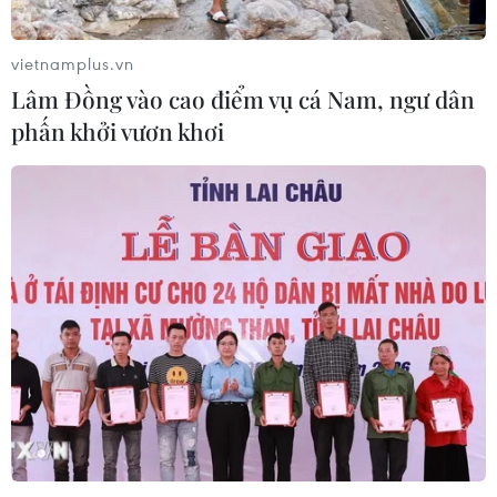
Trung Quốc, cảnh báo mưa lớn trên
diện rộng
vietnamplus.vn
06/08/2026 08:36
Lâm Đồng vào cao điểm vụ cá Nam, ngư dân
phấn khởi vươn khơi
Mở 1 cửa xả đáy hồ thủy điện Hòa
Bình vào 16 giờ ngày 6/8
06/08/2026 06:28
Quảng Trị: Mùa mưa lũ cận kề,
thường trực nỗi lo bờ sông 'nuốt' đất
06/08/2026 05:14
Mưa dông khiến hàng chục
chuyến bay tới Nội Bài không thể hạ