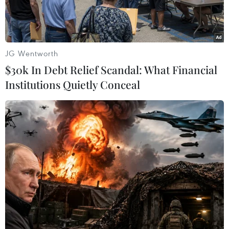
JG Wentworth
$30k In Debt Relief Scandal: What Financial
Institutions Quietly Conceal
(Nguồn: Vietnam+)
Theo Trung tâm Báo tin động đất và cảnh báo
sóng thần, Viện Các khoa học Trái đất (Viện Hàn
lâm Khoa học và Công nghệ Việt Nam), sáng
11/6, một trận động đất có độ lớn 3,8 đã xảy ra