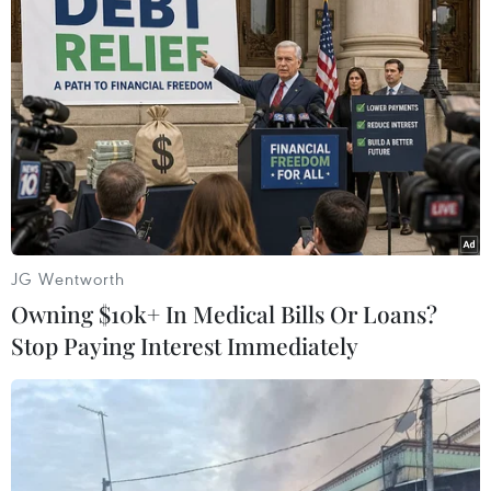
#động đất
#Kon Plông
#Kon Tum
#đới đứt gãy
Kon Tum
Quảng Ngãi
JG Wentworth
Theo dõi VietnamPlus
Owning $10k+ In Medical Bills Or Loans?
Stop Paying Interest Immediately
TIN LIÊN QUAN