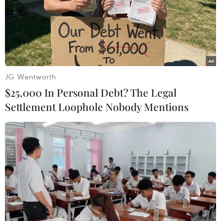
ra tại khu vực tỉnh Quảng Nam; 3 trận xảy ra ở khu vực
tỉnh Điện Biên.
JG Wentworth
$25,000 In Personal Debt? The Legal
Settlement Loophole Nobody Mentions
Chuyên gia: Động đất kích thích ở Kon
Tum, Quảng Nam không gây rủi ro thiên