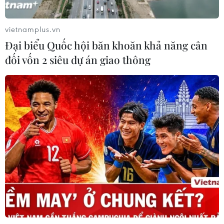
vietnamplus.vn
Đại biểu Quốc hội băn khoăn khả năng cân
đối vốn 2 siêu dự án giao thông
CƠ QUAN CHỦ QUẢN: THÔNG TẤN XÃ VIỆT NAM
Tổng Biên tập: TRẦN TIẾN DUẨN
Phó Tổng Biên tập: NGUYỄN THỊ TÁM, KHÚC THANH
THỦY
Sở hữu trí tuệ
Quy định sử dụng
RSS
Hỗ trợ
Ngôn ngữ
TTXVN
Dịch vụ tin
Quảng cáo
Liên hệ