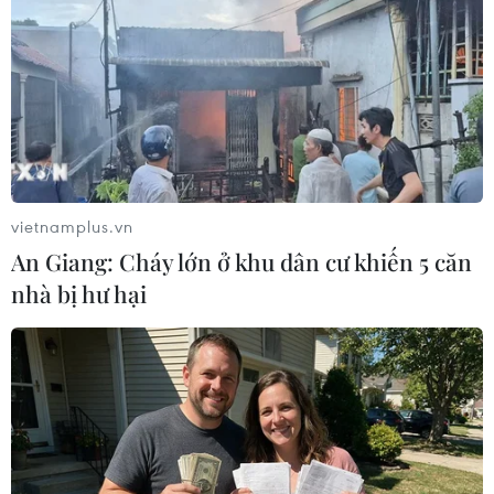
vietnamplus.vn
An Giang: Cháy lớn ở khu dân cư khiến 5 căn
nhà bị hư hại
Xảy ra 31 trận động đất trong tháng Năm,
dự báo còn diễn biến phức tạp
02/06/2025 07:40
Trong tổng số 31 trận động đất xảy ra trong tháng
5/2025, có tới 14 trận xảy ra tại tỉnh Kon Tum; 14 trận xảy