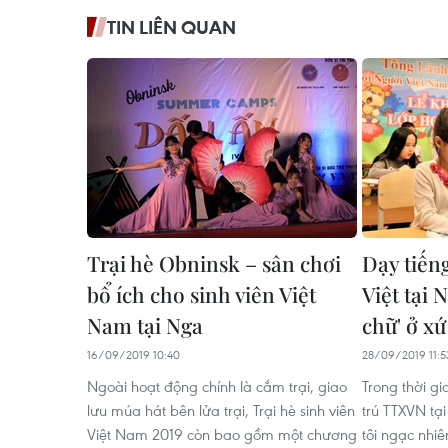
TIN LIÊN QUAN
Trại hè Obninsk – sân chơi
Dạy tiến
bổ ích cho sinh viên Việt
Việt tại 
Nam tại Nga
chữ' ở xứ
16/09/2019 10:40
28/09/2019 11:5
Ngoài hoạt động chính là cắm trại, giao
Trong thời g
lưu múa hát bên lửa trại, Trại hè sinh viên
trú TTXVN tạ
Việt Nam 2019 còn bao gồm một chương
tôi ngạc nhiê