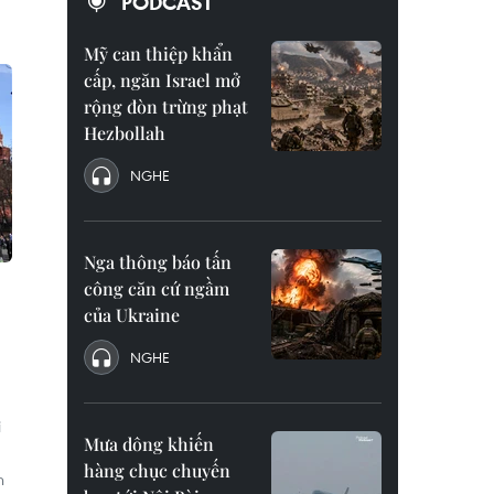
PODCAST
Mỹ can thiệp khẩn
cấp, ngăn Israel mở
rộng đòn trừng phạt
Hezbollah
NGHE
Nga thông báo tấn
công căn cứ ngầm
của Ukraine
NGHE
i
Mưa dông khiến
hàng chục chuyến
n