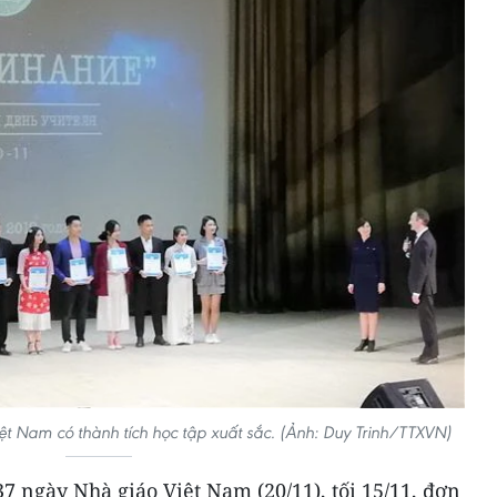
ệt Nam có thành tích học tập xuất sắc. (Ảnh: Duy Trinh/TTXVN)
7 ngày Nhà giáo Việt Nam (20/11), tối 15/11, đơn