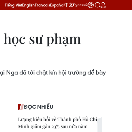
Tiếng Việt
English
Français
Español
中文
Русский
i học sư phạm
ại Nga đã tới chật kín hội trường để bày
ĐỌC NHIỀU
Lượng kiều hối về Thành phố Hồ Chí
Minh giảm gần 23% sau nửa năm