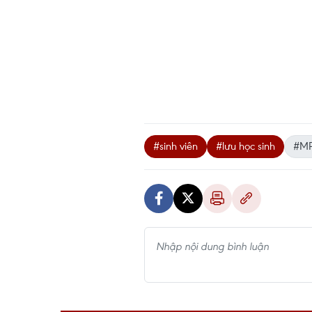
#sinh viên
#lưu học sinh
#M