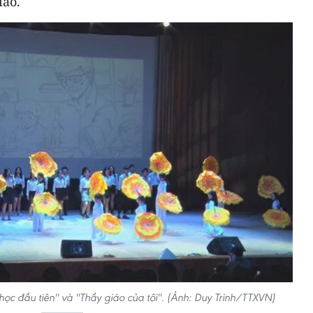
iáo.
ọc đầu tiên'' và ''Thầy giáo của tôi''. (Ảnh: Duy Trinh/TTXVN)