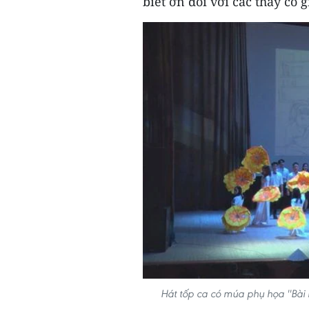
biết ơn đối với các thầy cô g
Hát tốp ca có múa phụ họa ''Bài h