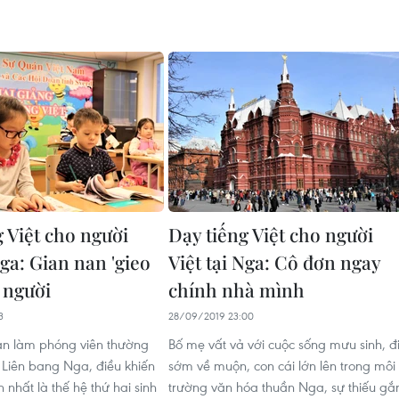
g Việt cho người
Dạy tiếng Việt cho người
Nga: Gian nan 'gieo
Việt tại Nga: Cô đơn ngay
 người
chính nhà mình
3
28/09/2019 23:00
ian làm phóng viên thường
Bố mẹ vất vả với cuộc sống mưu sinh, đ
i Liên bang Nga, điều khiến
sớm về muộn, con cái lớn lên trong môi
n nhất là thế hệ thứ hai sinh
trường văn hóa thuần Nga, sự thiếu gắ