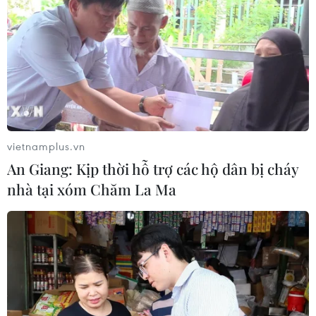
Hoa Kỳ trục xuất về nước
05/08/2026 07:38
Đồng Nai phát hiện 7 cơ sở nuôi lợn
"vỗ béo" sử dụng chất cấm
05/08/2026 04:59
vietnamplus.vn
An Giang: Kịp thời hỗ trợ các hộ dân bị cháy
Triệt phá thành công hệ
nhà tại xóm Chăm La Ma
thống Lương Sơn TV đánh bạc lên tới
1.500 tỷ đồng/tháng
05/08/2026 04:57
Đình chỉ chức vụ một hiệu trưởng do
liên quan đường dây cá độ bóng đá