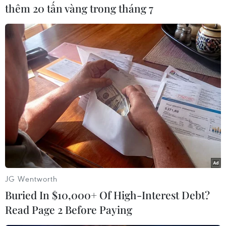
ngoài thì giá thị trường đen có thể lên tới trên 1
thêm 20 tấn vàng trong tháng 7
tỷ đồng.
Như vậy, chỉ trong 3 ngày qua, Đồn Công an sân
bay quốc tế Nội Bài đã liên tục phát hiện, bắt
giữ 2 vụ vận chuyển gỗ lậu qua đường hàng
không vào Hà Nội. Trước đó, ngày 13/1, lực
lượng công an đã bắt giữ vụ vận chuyển
1.570kg gỗ, gồm các loại gỗ quý như gỗ hương,
gỗ sơn huyết và gỗ trắc./.
(TTXVN)
JG Wentworth
Buried In $10,000+ Of High-Interest Debt?
Read Page 2 Before Paying