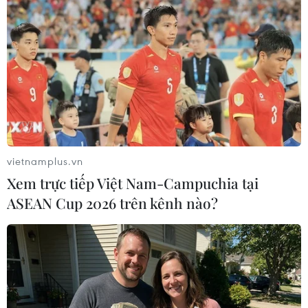
13/01/2014 10:05
Một vụ vận chuyển 1.570 kg gỗ lậu vào Hà Nội qua
đường hàng không đã bị lực lượng công an sân bay
quốc tế Nội Bài phát hiện.
vietnamplus.vn
Xem trực tiếp Việt Nam-Campuchia tại
ASEAN Cup 2026 trên kênh nào?