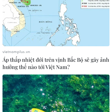
TIN CÙNG CHUYÊN MỤC
Bế mạc Hội thi lực lượng tham gia
bảo vệ an ninh, trật tự ở cơ sở giỏi
toàn quốc
vietnamplus.vn
07/08/2026 15:57
Áp thấp nhiệt đới trên vịnh Bắc Bộ sẽ gây ảnh
hưởng thế nào tới Việt Nam?
Khởi tố, truy nã 3 đối tượng hoạt
động nhằm lật đổ chính quyền nhân
dân
07/08/2026 13:51
Bảo mẫu tại cơ sở mầm non thừa