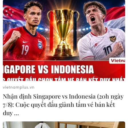
#Gỗ lậu
#Gỗ trắc
#Sân bay Nội Bài
#Hải quan
#Đường hàng không
TP. Hà Nội
vietnamplus.vn
Nhận định Singapore vs Indonesia (20h ngày
Theo dõi VietnamPlus
7/8): Cuộc quyết đấu giành tấm vé bán kết
duy …