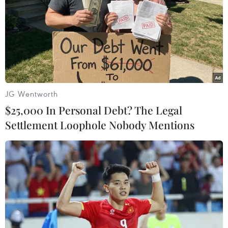
Hà Tĩnh bắt giữ ôtô vận chuyển số lượng
lớn gỗ lậu
04/01/2014 11:06
Cảnh sát Môi trường Hà Tĩnh bắt một ôtô vận chuyển số
lượng lớn gỗ lậu do lái xe Trần Văn Dũng điều khiển,
chủ số gỗ là Phạm Thị Vỹ.
JG Wentworth
$25,000 In Personal Debt? The Legal
Settlement Loophole Nobody Mentions