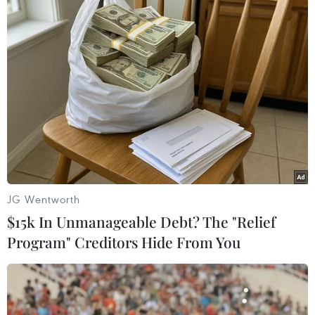
TIN LIÊN QUAN
JG Wentworth
$15k In Unmanageable Debt? The "Relief
Program" Creditors Hide From You
Bắt vụ buôn lậu hơn 1.500kg gỗ qua đường
hàng không