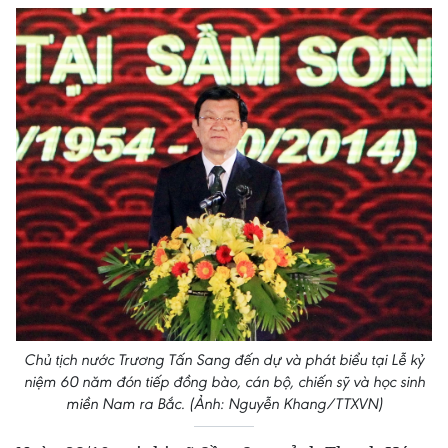
Chủ tịch nước Trương Tấn Sang đến dự và phát biểu tại Lễ kỷ
niệm 60 năm đón tiếp đồng bào, cán bộ, chiến sỹ và học sinh
miền Nam ra Bắc. (Ảnh: Nguyễn Khang/TTXVN)