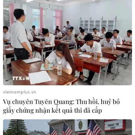
#Nawaf Salam
#bỏ phiếu tín nhiệm
#cải cách kinh tế
vietnamplus.vn
Liban
Vụ chuyên Tuyên Quang: Thu hồi, huỷ bỏ
giấy chứng nhận kết quả thi đã cấp
Theo dõi VietnamPlus