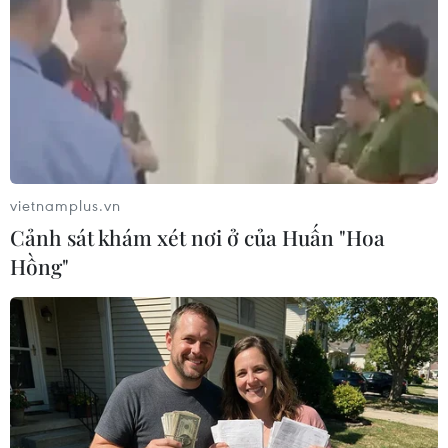
Các Tiểu Vương quốc Arab Thống nhất mở
lại Đại sứ quán tại Liban
13/01/2025 13:05
Bộ Ngoại giao UAE nhấn mạnh việc mở lại Đại sứ quán
tại Beirut phản ánh cam kết của nước này trong việc hỗ
trợ sự ổn định, phát triển ở Liban trên nhiều lĩnh vực.
vietnamplus.vn
Cảnh sát khám xét nơi ở của Huấn "Hoa
Hồng"