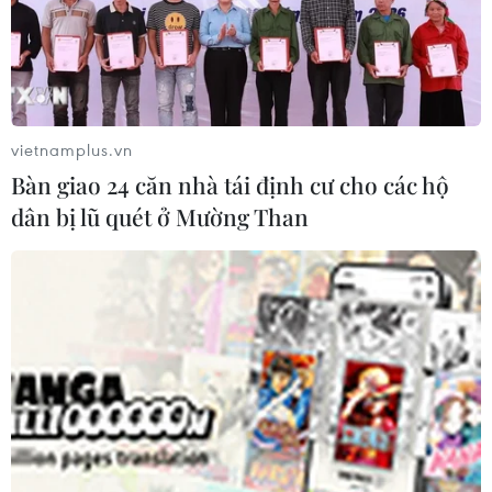
Xem thêm
vietnamplus.vn
Bàn giao 24 căn nhà tái định cư cho các hộ
dân bị lũ quét ở Mường Than
CƠ QUAN CHỦ QUẢN: THÔNG TẤN XÃ VIỆT NAM
Tổng Biên tập: TRẦN TIẾN DUẨN
Phó Tổng Biên tập: NGUYỄN THỊ TÁM, KHÚC THANH
THỦY
Sở hữu trí tuệ
Quy định sử dụng
RSS
Hỗ trợ