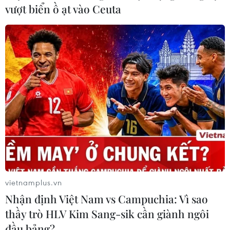
vượt biển ồ ạt vào Ceuta
vietnamplus.vn
Nhận định Việt Nam vs Campuchia: Vì sao
thầy trò HLV Kim Sang-sik cần giành ngôi
đầu bảng?