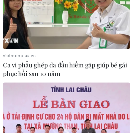
02/08/2026 13:32
Xung đột tại Trung Đông: Mỹ và
Israel nêu điều kiện tạm hoãn tấn
công Iran
02/08/2026 04:18
vietnamplus.vn
Ca vi phẫu ghép da đầu hiếm gặp giúp bé gái
Toàn cảnh thế giới: Israel
phục hồi sau 10 năm
cảnh báo trước khả năng Mỹ tấn
công toàn diện Iran
02/08/2026 04:00
Israel nâng mức cảnh báo trước khả
năng Mỹ tấn công Iran
02/08/2026 01:10