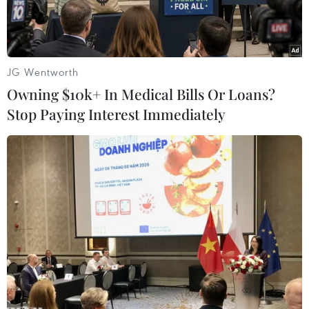
tài chính và bắt đầu đàm phán với Quỹ Tiền tệ
Quốc tế (IMF).
JG Wentworth
Owning $10k+ In Medical Bills Or Loans?
Stop Paying Interest Immediately
Thủ tướng mới của Liban Nawaf Salam phát biểu tại Beirut.
(Ảnh: THX/TTXVN)
Ngày 26/2, với 95 phiếu thuận, 12 phiếu chống