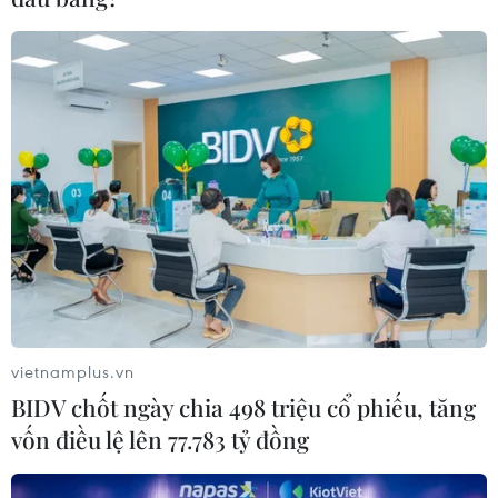
vietnamplus.vn
BIDV chốt ngày chia 498 triệu cổ phiếu, tăng
vốn điều lệ lên 77.783 tỷ đồng