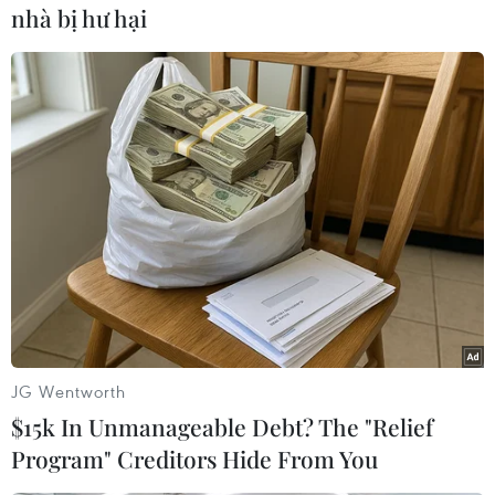
nhà bị hư hại
kiệm từ hệ thống ngân hàng./.
Liban thành lập chính phủ
mới, chấm dứt Nội các
lâm thời kéo dài hơn 2
năm
Phủ Tổng thống thông báo Tổng thống Liban
Joseph Aoun đã ký 3 sắc lệnh, bao gồm một sắc
lệnh chấp nhận đơn từ chức của chính phủ lâm
thời do ông Najib Mikati đứng đầu.
JG Wentworth
(TTXVN/Vietnam+)
$15k In Unmanageable Debt? The "Relief
Program" Creditors Hide From You