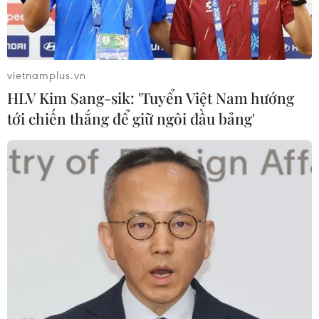
vietnamplus.vn
HLV Kim Sang-sik: 'Tuyển Việt Nam hướng
tới chiến thắng để giữ ngôi đầu bảng'
Thẩm phán Nawaf Salam được bổ nhiệm
là Thủ tướng Liban
13/01/2025 23:36
Trong những cuộc tham vấn do Tổng thống Aoun triệu
tập, ông Salam đã giành được 84 phiếu bầu tại Quốc
hội Liban, trong khi cựu Thủ tướng lâm thời Najib Mikati
chỉ thu về 9 phiếu ủng hộ.