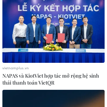
vietnamplus.vn
NAPAS và KiotViet hợp tác mở rộng hệ sinh
thái thanh toán VietQR