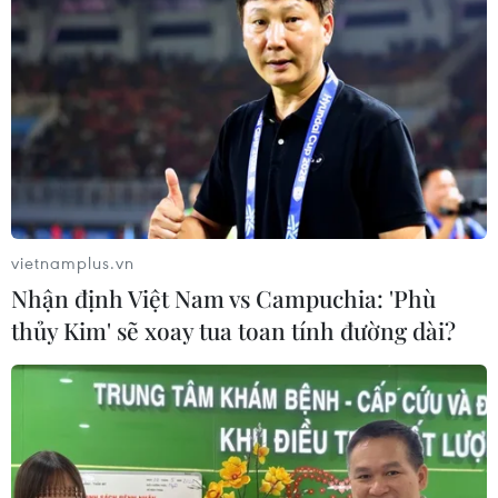
03/08/2026 00:50
Iran và Oman sắp đạt thỏa thuận về
tuyến hàng hải mới tại eo biển
Hormuz
02/08/2026 22:47
vietnamplus.vn
Yemen có thể trở thành mặt
Nhận định Việt Nam vs Campuchia: 'Phù
trận quyết định của xung đột Mỹ-
thủy Kim' sẽ xoay tua toan tính đường dài?
Iran?
02/08/2026 13:33
Israel hoài nghi việc Hamas giải giáp
theo thỏa thuận Gaza