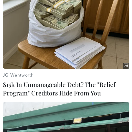
Ngày hội Văn hóa dân tộc Mông lần
thứ 4 sẽ diễn ra tại Điện Biên vào
tháng 10
07/08/2026 09:10
Bản Lồng - nơi văn hóa Mông hòa
nhịp cùng du lịch cộng đồng giữa
cổng trời Pha Đin
JG Wentworth
07/08/2026 08:31
$15k In Unmanageable Debt? The "Relief
Program" Creditors Hide From You
Miss Galaxy Vietnam 2026: Sân chơi
nhan sắc khác biệt với dấu ấn công
nghệ
07/08/2026 07:40