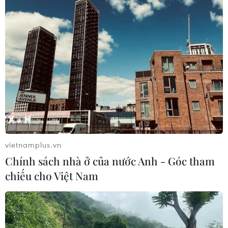
05/08/2026 07:40
Hồ sơ Phở phải chứng
minh được sức sống của di sản trong
cộng đồng
05/08/2026 07:12
"Lễ mừng cơm mới" và chuỗi hoạt
động du lịch "Sắc vàng Di sản" 2026
tại Lào Cai
vietnamplus.vn
04/08/2026 14:56
Chính sách nhà ở của nước Anh - Góc tham
chiếu cho Việt Nam
Lễ hội Văn hóa, Du lịch Mường Lò
năm 2026 sẽ diễn ra từ ngày 25/9 đến
2/10