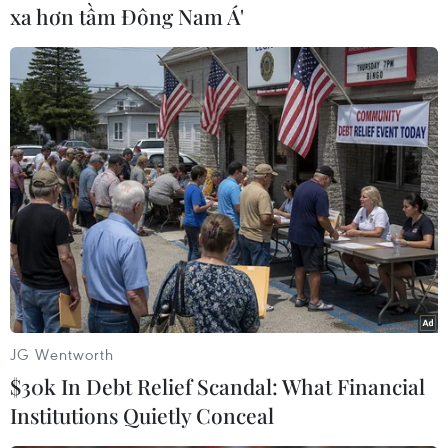
xa hơn tầm Đông Nam Á'
#Lưu Quang Vũ
#Sân khấu
#Vở diễn
#Kinh điển
#Kịch bản
TP. Hà Nội
JG Wentworth
$30k In Debt Relief Scandal: What Financial
Institutions Quietly Conceal
Theo dõi VietnamPlus