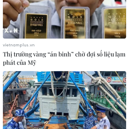
Theo dõi VietnamPlus
vietnamplus.vn
Thị trường vàng “án binh” chờ đợi số liệu lạm
phát của Mỹ
TIN CÙNG CHUYÊN MỤC
Các hội, đoàn người Việt Nam tại Lào
viếng đồng chí Xaysomphone
Phomvihane
10/08/2026 13:55
Xây dựng mạng lưới trí thức kiều bào
trong các lĩnh vực công nghệ chiến