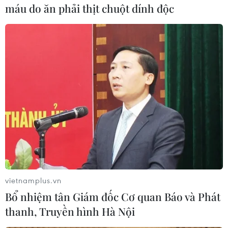
máu do ăn phải thịt chuột dính độc
Đại sứ cũng bày tỏ vui mừng khi nhận thấy số
lượng sinh viên đang nghiêncứu, học tập tại
Italy đã tăng lên nhanh chóng so với trước. Sự
hiện diện củađông đảo sinh viên, lưu học sinh
tại Liên hoan đã chứng tỏ quan hệ ViệtNam–
Italy có sự phát triển rõ nét; các sinh viên sẽ là
cầu nối đóng vai trò quantrọng trong việc thúc
đẩy quan hệ hai nước ngày một phát triển trong
tương lai.
Đại sứ nhấn mạnh, việc đào tạo phát triển
nguồn nhân lực là một trong những nộidung
vietnamplus.vn
công tác quan trọng của Đại sứ quán Việt Nam
Bổ nhiệm tân Giám đốc Cơ quan Báo và Phát
tại Italy.Trong thời giantới, Đại sứ quán sẽ tích
thanh, Truyền hình Hà Nội
cực thúc đẩy các chương trình hợp tác, cơ chế