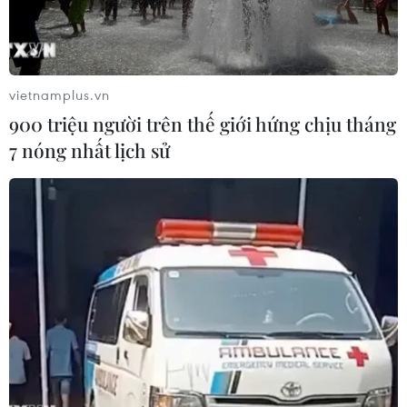
Đại sứ quán Việt Namtại Italy, Hội sinh viên Việt
Nam tại Italy đã tổ chức chương trình liên
hoanvăn nghệ, thể thao truyền thống năm 2012
tại thành phố Marzabotto thuộc vùngEmilia-
vietnamplus.vn
Romagna từ ngày 26-28/10.
900 triệu người trên thế giới hứng chịu tháng
7 nóng nhất lịch sử
Chương trình sinh hoạt sinh viên truyền thống
hàng năm này có sự tham dựcủa đông đảo cán
bộ Đại sứ quán, cơ quan đại diện Việt Nam tại
Italy, bà conViệt kiều, đại diện Chính quyền và
người dân thành phố Marzabotto cùng đông
đảohọc sinh, sinh viên, nghiên cứu sinh Việt
Nam tại Italy.
Phát biểu tại Liên hoan, Thị trưởng Marzabotto,
ông Romano Franchi đã bàytỏ lời chào mừng