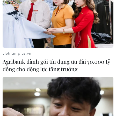
(Vietnam+)
vietnamplus.vn
Agribank dành gói tín dụng ưu đãi 70.000 tỷ
đồng cho động lực tăng trưởng
#Italy
#Sinh viên Việt Nam
#Văn nghệ
#thể thao
Italy
Việt Nam