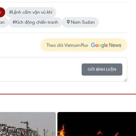
n
#Lệnh cấm vận vũ khí
dan
#Kích động chiến tranh
Nam Sudan
Theo dõi VietnamPlus
GỬI BÌNH LUẬN