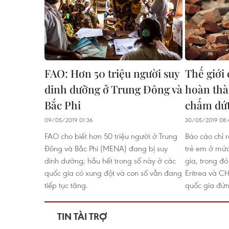
FAO: Hơn 50 triệu người suy
Thế giới
dinh dưỡng ở Trung Đông và
hoàn thà
Bắc Phi
chấm dứt
09/05/2019 01:36
30/05/2019 08:
FAO cho biết hơn 50 triệu người ở Trung
Báo cáo chỉ 
Đông và Bắc Phi (MENA) đang bị suy
trẻ em ở mức
dinh dưỡng; hầu hết trong số này ở các
gia, trong đ
quốc gia có xung đột và con số vẫn đang
Eritrea và C
tiếp tục tăng.
quốc gia đứn