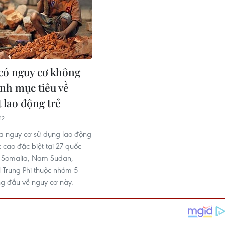
 có nguy cơ không
nh mục tiêu về
 lao động trẻ
42
ra nguy cơ sử dụng lao động
 cao đặc biệt tại 27 quốc
ó Somalia, Nam Sudan,
H Trung Phi thuộc nhóm 5
g đầu về nguy cơ này.