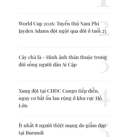
World Cup 2026: Tuyển thủ Nam Phi
Jayden Adams đột ngột qua đời ở tuổi 25
Cây chà là - Hình ảnh thân thuộc trong
đời sống người dân Ai Cập
Xung đột tại CHDC Congo tiếp diễn,
nguy cơ bất ổn lan rộng ở khu vực Hồ
Lớn
Ít nhất 8 người thiệt mạng do giẫm đạp
tại Burundi