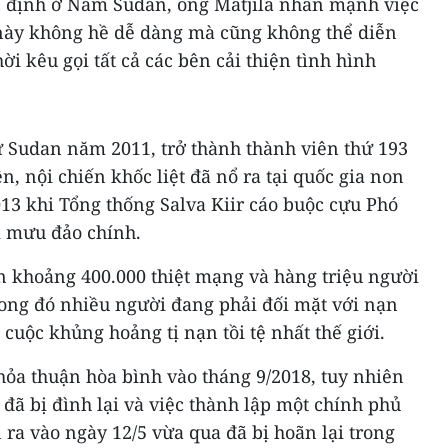
n định ở Nam Sudan, ông Matjila nhấn mạnh việc
c này không hề dễ dàng mà cũng không thể diễn
hời kêu gọi tất cả các bên cải thiện tình hình
 Sudan năm 2011, trở thành thành viên thứ 193
, nội chiến khốc liệt đã nổ ra tại quốc gia non
013 khi Tổng thống Salva Kiir cáo buộc cựu Phó
 mưu đảo chính.
n khoảng 400.000 thiệt mạng và hàng triệu người
rong đó nhiều người đang phải đối mặt với nạn
cuộc khủng hoảng tị nạn tồi tệ nhất thế giới.
thỏa thuận hòa bình vào tháng 9/2018, tuy nhiên
 đã bị đình lại và việc thành lập một chính phủ
 ra vào ngày 12/5 vừa qua đã bị hoãn lại trong