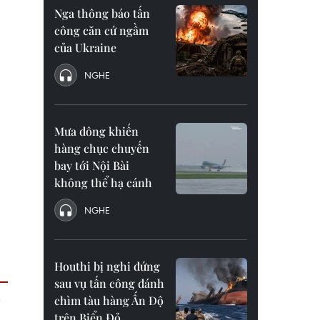
Nga thông báo tấn
công căn cứ ngầm
của Ukraine
NGHE
Mưa dông khiến
hàng chục chuyến
bay tới Nội Bài
không thể hạ cánh
NGHE
Houthi bị nghi đứng
sau vụ tấn công đánh
chìm tàu hàng Ấn Độ
trên Biển Đỏ