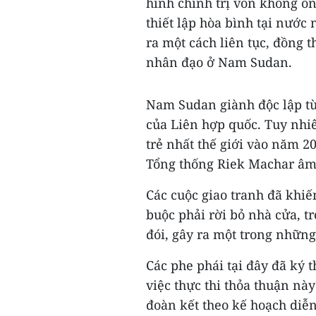
hình chính trị vốn không ổ
thiết lập hòa bình tại nướ
ra một cách liên tục, đồng t
nhân đạo ở Nam Sudan.
Nam Sudan giành độc lập từ
của Liên hợp quốc. Tuy nhiên
trẻ nhất thế giới vào năm 2
Tổng thống Riek Machar âm
Các cuộc giao tranh đã khiế
buộc phải rời bỏ nhà cửa, t
đói, gây ra một trong những 
Các phe phái tại đây đã ký 
việc thực thi thỏa thuận này
đoàn kết theo kế hoạch diễn