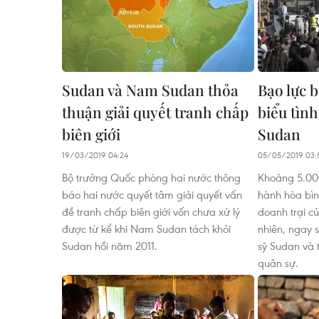
Sudan và Nam Sudan thỏa
Bạo lực 
thuận giải quyết tranh chấp
biểu tìn
biên giới
Sudan
19/03/2019 04:24
05/05/2019 03:
Bộ trưởng Quốc phòng hai nước thông
Khoảng 5.000
báo hai nước quyết tâm giải quyết vấn
hành hòa bình
đề tranh chấp biên giới vốn chưa xử lý
doanh trại củ
được từ kể khi Nam Sudan tách khỏi
nhiên, ngay 
Sudan hồi năm 2011.
sỹ Sudan và 
quân sự.