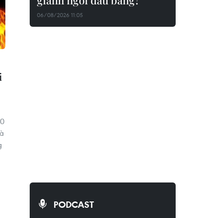
giành ngôi đầu bảng?
06/08/2026 11:05
i
60
hà
g
PODCAST