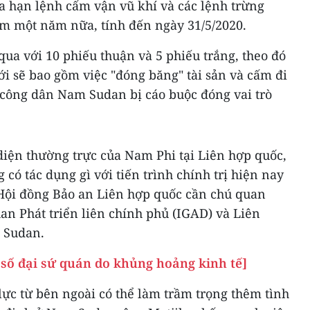
a hạn lệnh cấm vận vũ khí và các lệnh trừng
m một năm nữa, tính đến ngày 31/5/2020.
ua với 10 phiếu thuận và 5 phiếu trắng, theo đó
i sẽ bao gồm việc "đóng băng" tài sản và cấm đi
ám công dân Nam Sudan bị cáo buộc đóng vai trò
 diện thường trực của Nam Phi tại Liên hợp quốc,
 có tác dụng gì với tiến trình chính trị hiện nay
Hội đồng Bảo an Liên hợp quốc cần chú quan
uan Phát triển liên chính phủ (IGAD) và Liên
 Sudan.
số đại sứ quán do khủng hoảng kinh tế]
ực từ bên ngoài có thể làm trầm trọng thêm tình