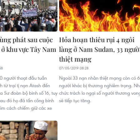
bùng phát sau cuộc
Hỏa hoạn thiêu rụi 4 ngôi
h ở khu vực Tây Nam
làng ở Nam Sudan, 33 ngườ
thiệt mạng
58
07/05/2019 08:28
 người thoạt đầu tuần
Ngoài 33 nạn nhân thiệt mạng còn có 
 từ trại tị nạn Atash đến
người khác bị thương nghiêm trọng. N
a Sư đoàn bộ binh số 16, tuy
chức trách lo ngại số người thương von
sau đó họ đã tấn công binh
sẽ tiếp tục tăng.
tìm cách chiếm giữ các xe