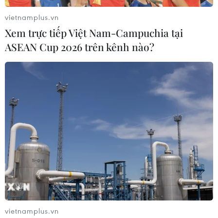
vietnamplus.vn
Xem trực tiếp Việt Nam-Campuchia tại
ASEAN Cup 2026 trên kênh nào?
Biện pháp vệ sinh trên máy bay tiêu diệt
hiệu quả virus gây COVID-19
23/10/2020 08:34
Đây là kết quả của các thí nghiệm được Boeing thực
hiện trong khuôn khổ Sáng kiến tự tin di chuyển nhằm
nâng cao tính an toàn cũng như bảo vệ sức khỏe của
hành khách và phi hành đoàn trong đại dịch.
vietnamplus.vn