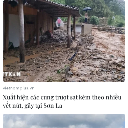
Tỷ phú Bill Gates nhấn mạnh tầm
quan trọng của đầu tư vào con người
và công nghệ
22/07/2026 06:02
Xem thêm
vietnamplus.vn
Xuất hiện các cung trượt sạt kèm theo nhiều
CƠ QUAN CHỦ QUẢN: THÔNG TẤN XÃ VIỆT NAM
vết nứt, gãy tại Sơn La
Tổng Biên tập: TRẦN TIẾN DUẨN
Phó Tổng Biên tập: NGUYỄN THỊ TÁM, KHÚC THANH