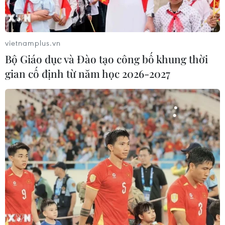
Số ca mắc COVID-19 tại châu Phi tăng lên
hơn 1,67 triệu ca
vietnamplus.vn
23/10/2020 08:38
Bộ Giáo dục và Đào tạo công bố khung thời
CDC châu Phi ngày 22/10 cho biết khu vực này ghi
gian cố định từ năm học 2026-2027
nhận 1.674.592 ca mắc bệnh viêm đường hô hấp cấp
COVID-19; trong đó 1.380.448 người đã phục hồi, 40.493
ca tử vong.