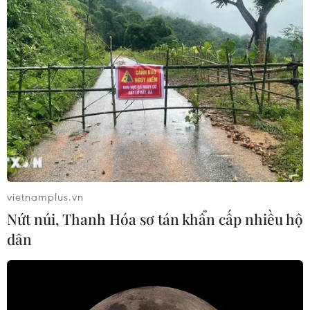
Mỹ cho thấy số ca có chiều hướng gia tăng. 29/10 được
ghi nhận là ngày có số ca tăng cao kỷ lục với 88.500 ca
nhiễm mới.
vietnamplus.vn
Nứt núi, Thanh Hóa sơ tán khẩn cấp nhiều hộ
dân