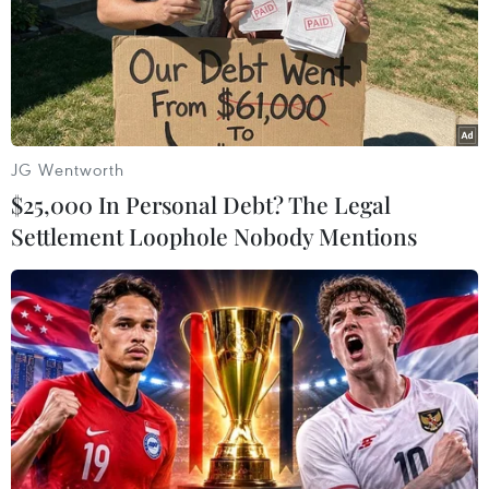
TIN LIÊN QUAN
JG Wentworth
$25,000 In Personal Debt? The Legal
Settlement Loophole Nobody Mentions
LHQ dự trữ 1 tỷ ống tiêm phục vụ chương
trình tiêm phòng COVID-19
19/10/2020 22:00