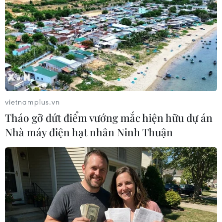
#Châu Phi
#Lục địa Đen
#COVID-19
#Sáng kiến
vietnamplus.vn
#Phòng dịch
#Lây nhiễm
#đại dịch
Tháo gỡ dứt điểm vướng mắc hiện hữu dự án
Nhà máy điện hạt nhân Ninh Thuận
Theo dõi VietnamPlus