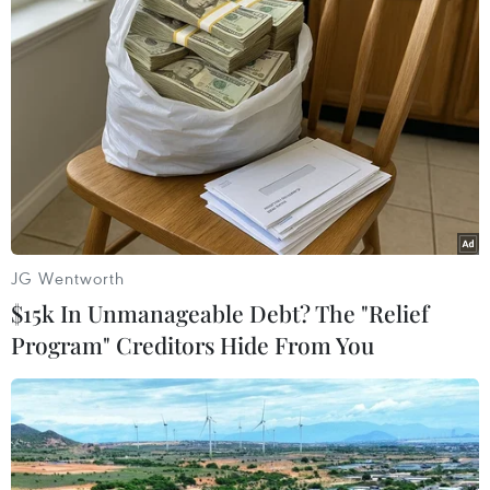
viên của Liên minh châu Phi (AU) đã ghi nhận
hơn 1,7 triệu ca nhiễm, tương đương 3,9% tổng
số ca nhiễm trên toàn cầu, một tỷ lệ khá thấp so
với mức trung bình trên thế giới.
Tuy nhiên, trong tháng qua, trung bình mỗi
tuần số ca nhiễm trên toàn châu lục đã tăng 6%
mặc dù trước đó châu Phi đã kiểm soát dịch rất
tốt./.
JG Wentworth
(TTXVN/Vietnam+)
$15k In Unmanageable Debt? The "Relief
Program" Creditors Hide From You