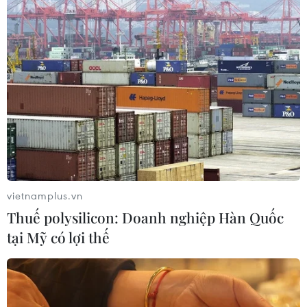
Giao tranh tại Sudan leo thang, hàng
chục dân thường thương vong
31/07/2026 11:24
WTO: Cơ hội lớn để châu Phi tham
gia sâu hơn vào chuỗi giá trị toàn cầu
30/07/2026 15:53
vietnamplus.vn
Thuế polysilicon: Doanh nghiệp Hàn Quốc
Tổng thống Mỹ: Sự cố cháy tàu ở Ai
tại Mỹ có lợi thế
Cập có liên quan đến xung đột tại
Trung Đông
30/07/2026 07:38