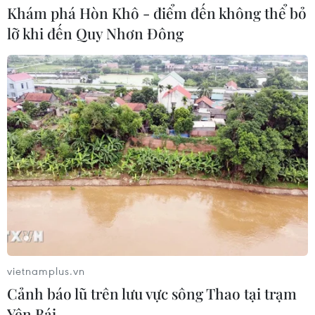
Khám phá Hòn Khô - điểm đến không thể bỏ
05/08/2026 05:58
lỡ khi đến Quy Nhơn Đông
Lở đất tại Ethiopia khiến ít nhất 14
người thiệt mạng
04/08/2026 10:53
Kế hoạch đồng tiền chung Tây Phi
đối mặt thách thức
03/08/2026 23:10
Nigeria: Hơn 100 người bị bắt cóc ở
vietnamplus.vn
bang Zamfara
Cảnh báo lũ trên lưu vực sông Thao tại trạm
03/08/2026 11:32
Yên Bái