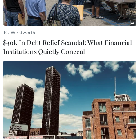
JG Wentworth
$30k In Debt Relief Scandal: What Financial
Institutions Quietly Conceal
Quân đội Nam Phi đo thân nhiệt cho lái xe tại tỉnh Gauteng,
Nam Phi. (Ảnh: Phi Hùng/TTXVN)
Châu Phi đang trở thành một trong những khu
vực tiên phong trong cuộc chiến chống dịch
viêm đường hô hấp cấp COVID-19 trên thế giới