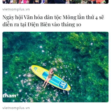
vietnamplus.vn
Ngày hội Văn hóa dân tộc Mông lần thứ 4 sẽ
diễn ra tại Điện Biên vào tháng 10
TIN CÙNG CHUYÊN MỤC
Giao tranh dữ dội ở miền Tây Libya,
nhiều tù nhân vượt ngục
vietnamplus.vn