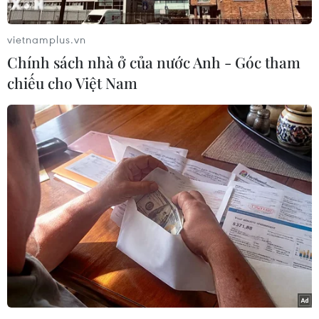
thông qua việc đóng góp một số lượng đáng kể
các sáng kiến liên quan đến công tác ứng phó
vietnamplus.vn
với đại dịch này.
Chính sách nhà ở của nước Anh - Góc tham
Phóng viên TTXVN tại Nam Phi dẫn báo cáo
chiếu cho Việt Nam
ngày 30/10 của Tổ chức Y tế thế giới (WHO) cho
biết kể từ khi dịch COVID-19 bùng phát tại châu
Phi, châu lục này đã có tổng cộng 128 sáng kiến
trên tổng số 1.000 sáng kiến trên toàn cầu,
chiếm tỷ lệ 12,8%.
Các sáng kiến của châu Phi hiện đang được ứng
dụng đa dạng trên nhiều lĩnh vực từ các biện
pháp giám sát dịch bệnh, truy dấu tiếp xúc cho
đến các phương pháp phòng dịch và chữa trị
người nhiễm virus SARS-CoV-2.
Trong thông báo, Giám đốc WHO khu vực châu